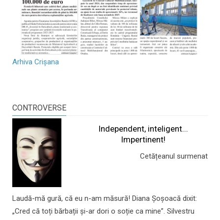
Arhiva Crișana
CONTROVERSE
Independent, inteligent...
Impertinent!
Cetățeanul surmenat
Laudă-mă gură, că eu n-am măsură! Diana Șoșoacă dixit:
„Cred că toți bărbații și-ar dori o soție ca mine”. Silvestru