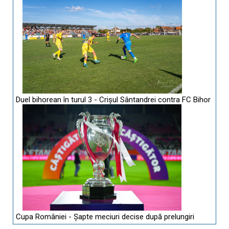
Duel bihorean în turul 3 - Crișul Sântandrei contra FC Bihor
Cupa României - Șapte meciuri decise după prelungiri