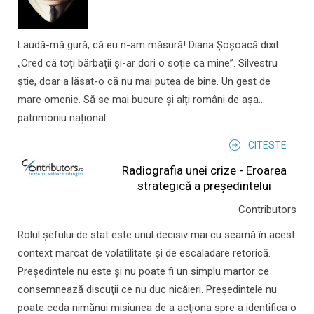
Laudă-mă gură, că eu n-am măsură! Diana Șoșoacă dixit:
„Cred că toți bărbații și-ar dori o soție ca mine”. Silvestru
știe, doar a lăsat-o că nu mai putea de bine. Un gest de
mare omenie. Să se mai bucure și alți români de așa...
patrimoniu național.
CITESTE
Radiografia unei crize - Eroarea
strategică a președintelui
Contributors
Rolul şefului de stat este unul decisiv mai cu seamă în acest
context marcat de volatilitate şi de escaladare retorică.
Preşedintele nu este şi nu poate fi un simplu martor ce
consemnează discuţii ce nu duc nicăieri. Preşedintele nu
poate ceda nimănui misiunea de a acţiona spre a identifica o