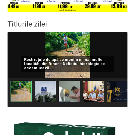
Titlurile zilei
Băile Felix. Parcare pe pista de alergare.
Restricțiile de apă se mențin în mai multe
Când bunul-simț se oprește la marginea
localități din Bihor - Deficitul hidrologic se
pădurii
accentuează