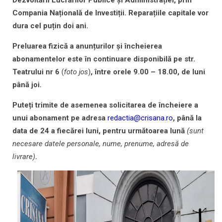
Dezvoltării Lucrărilor Publice și Administrației, prin
Compania Națională de Investiții. Reparațiile capitale vor
dura cel puțin doi ani.
Preluarea fizică a anunțurilor și încheierea
abonamentelor este în continuare disponibilă pe str.
Teatrului nr 6
(
foto jos
)
, între orele 9.00 – 18.00, de luni
până joi.
Puteți trimite de asemenea solicitarea de încheiere a
unui abonament pe adresa
redactia@crisana.ro
, până la
data de 24 a fiecărei luni, pentru următoarea lună
(sunt
necesare datele personale, nume, prenume, adresă de
livrare)
.