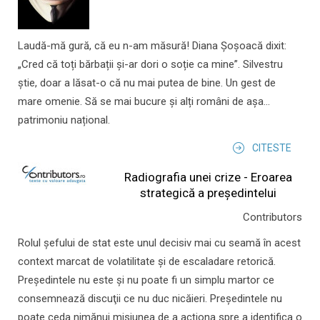
Laudă-mă gură, că eu n-am măsură! Diana Șoșoacă dixit:
„Cred că toți bărbații și-ar dori o soție ca mine”. Silvestru
știe, doar a lăsat-o că nu mai putea de bine. Un gest de
mare omenie. Să se mai bucure și alți români de așa...
patrimoniu național.
CITESTE
Radiografia unei crize - Eroarea
strategică a președintelui
Contributors
Rolul şefului de stat este unul decisiv mai cu seamă în acest
context marcat de volatilitate şi de escaladare retorică.
Preşedintele nu este şi nu poate fi un simplu martor ce
consemnează discuţii ce nu duc nicăieri. Preşedintele nu
poate ceda nimănui misiunea de a acţiona spre a identifica o