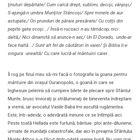
ţinuturi depărtate/ Cum calcă drept, sublimi, decişi, vânjoşi,/
S-ajungă-n umbra Munţilor Stâncoşi/ Spre minele de aur
astupate,/ Ori prunduri de pâraie presărate/ Cu colţii din
pepite gata scoşi.../ Însă-n rucsaci n-au târnăcop, nici
daltă,/ Nici dinamită să arunce-n aer,/ Un El Dorado, unde-ar
face haltă.../ Sunt alt fel de căutători în vaier/ Şi Biblia li-e
singura unealtă/ Cu care lucră-al mântuirii caier...
Îl rog pe finul meu să-mi facă o fotografie la
goana pentru
mântuire
din oraşul Ouranopolis, o goană în care se
înghesuie pelerinii să cumpere bilete de plecare spre Sfântul
Munte, brusc învioraţi şi străluminaţi de binevenita îndreptare
a vremii, iar avocatul Vasile Baba îmi ascultă rugămintea.
Este, într-adevăr, o adevărată minune ce se întîmplă aici.
Peste toată Hellada este furtună, bântuie ploi ante-diluviene,
urmate de inundaţii catastrofale, dar aici în preajma Sfântului
Munte Athos s-a făcut dintr-odată vreme bună. Nu vom mai