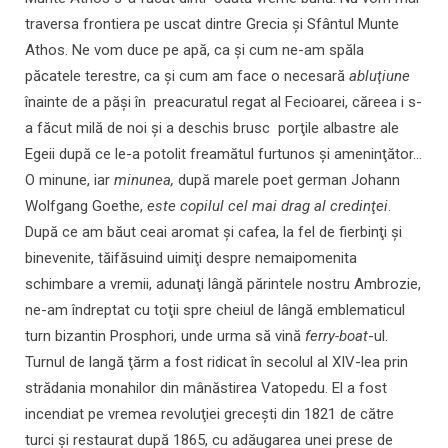
traversa frontiera pe uscat dintre Grecia şi Sfântul Munte
Athos. Ne vom duce pe apă, ca şi cum ne-am spăla
păcatele terestre, ca şi cum am face o necesară
abluţiune
înainte de a păşi în preacuratul regat al Fecioarei, căreea i s-
a făcut milă de noi şi a deschis brusc porţile albastre ale
Egeii după ce le-a potolit freamătul furtunos şi ameninţător...
O minune, iar
minunea,
după marele poet german Johann
Wolfgang Goethe,
este copilul cel mai drag al credinţei
.
După ce am băut ceai aromat şi cafea, la fel de fierbinţi şi
binevenite, tăifăsuind uimiţi despre nemaipomenita
schimbare a vremii, adunaţi lângă părintele nostru Ambrozie,
ne-am îndreptat cu toţii spre cheiul de lângă emblematicul
turn bizantin Prosphori, unde urma să vină
ferry-boat
-ul.
Turnul de langă ţărm a fost ridicat în secolul al XIV-lea prin
strădania monahilor din mânăstirea Vatopedu. El a fost
incendiat pe vremea revoluţiei greceşti din 1821 de către
turci şi restaurat după 1865, cu adăugarea unei prese de