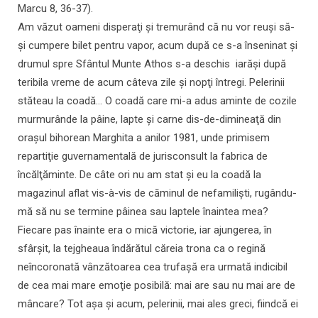
Marcu 8, 36-37).
Am văzut oameni disperaţi şi tremurând că nu vor reuşi să-
şi cumpere bilet pentru vapor, acum după ce s-a înseninat şi
drumul spre Sfântul Munte Athos s-a deschis iarăşi după
teribila vreme de acum câteva zile şi nopţi întregi. Pelerinii
stăteau la coadă... O coadă care mi-a adus aminte de cozile
murmurânde la pâine, lapte şi carne dis-de-dimineaţă din
oraşul bihorean Marghita a anilor 1981, unde primisem
repartiţie guvernamentală de jurisconsult la fabrica de
încălţăminte. De câte ori nu am stat şi eu la coadă la
magazinul aflat vis-à-vis de căminul de nefamilişti, rugându-
mă să nu se termine pâinea sau laptele înaintea mea?
Fiecare pas înainte era o mică victorie, iar ajungerea, în
sfârşit, la tejgheaua îndărătul căreia trona ca o regină
neîncoronată vânzătoarea cea trufaşă era urmată indicibil
de cea mai mare emoţie posibilă: mai are sau nu mai are de
mâncare? Tot aşa şi acum, pelerinii, mai ales greci, fiindcă ei