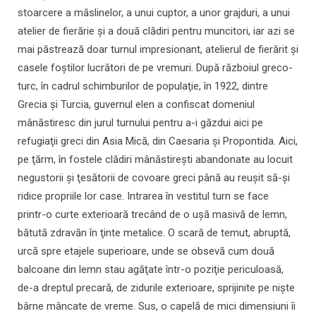
stoarcere a măslinelor, a unui cuptor, a unor grajduri, a unui
atelier de fierărie şi a două clădiri pentru muncitori, iar azi se
mai păstrează doar turnul impresionant, atelierul de fierărit şi
casele foştilor lucrători de pe vremuri. După războiul greco-
turc, în cadrul schimburilor de populaţie, în 1922, dintre
Grecia şi Turcia, guvernul elen a confiscat domeniul
mânăstiresc din jurul turnului pentru a-i găzdui aici pe
refugiaţii greci din Asia Mică, din Caesaria şi Propontida. Aici,
pe ţărm, în fostele clădiri mânăstireşti abandonate au locuit
negustorii şi ţesătorii de covoare greci până au reuşit să-şi
ridice propriile lor case. Intrarea în vestitul turn se face
printr-o curte exterioară trecând de o uşă masivă de lemn,
bătută zdravăn în ţinte metalice. O scară de temut, abruptă,
urcă spre etajele superioare, unde se obsevă cum două
balcoane din lemn stau agăţate într-o poziţie periculoasă,
de-a dreptul precară, de zidurile exterioare, sprijinite pe nişte
bârne mâncate de vreme. Sus, o capelă de mici dimensiuni îi