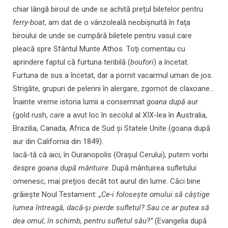
chiar lângă biroul de unde se achită preţul biletelor pentru
ferry-boat
, am dat de o vânzoleală neobişnuită în faţa
biroului de unde se cumpără biletele pentru vasul care
pleacă spre Sfântul Munte Athos. Toţi comentau cu
aprindere faptul că furtuna teribilă (
boufori
) a încetat.
Furtuna de sus a încetat, dar a pornit vacarmul uman de jos.
Strigăte, grupuri de pelerini în alergare, zgomot de claxoane...
Înainte vreme istoria lumii a consemnat
goana după aur
(gold rush,
care
a avut loc în secolul al XIX-lea în Australia,
Brazilia, Canada, Africa de Sud și Statele Unite (goana după
aur din California din 1849).
Iacă-tă că aici, în Ouranopolis (Oraşul Cerului), putem vorbi
despre
goana după mântuire
. După mântuirea sufletului
omenesc, mai preţios decât tot aurul din lume. Căci bine
grăieşte Noul Testament:
„Ce-i foloseşte omului să câştige
lumea întreagă, dacă-şi pierde sufletul? Sau ce ar putea să
dea omul, în schimb, pentru sufletul său?”
(Evangelia după