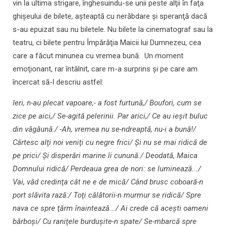
vin la ultima strigare, înghesuindu-se unii peste alţii în faţa
ghişeului de bilete, aşteaptă cu nerăbdare şi speranţă dacă
s-au epuizat sau nu biletele. Nu bilete la cinematograf sau la
teatru, ci bilete pentru Împărăţia Maicii lui Dumnezeu, cea
care a făcut minunea cu vremea bună. Un moment
emoţionant, rar întâlnit, care m-a surprins şi pe care am
încercat să-l descriu astfel:
Ieri, n-au plecat vapoare,- a fost furtună,/ Boufori, cum se
zice pe aici,/ Se-agită pelerinii. Par arici,/ Ce au ieşit buluc
din văgăună./ -Ah, vremea nu se-ndreaptă, nu-i a bună!/
Cârtesc alţi noi veniţi cu negre frici/ Şi nu se mai ridică de
pe prici/ Şi disperări marine îi cunună./ Deodată, Maica
Domnului ridică/ Perdeaua grea de nori: se luminează.../
Vai, văd credinţa cât ne e de mică/ Când brusc coboară-n
port slăvita rază:/ Toţi călătorii-n murmur se ridică/ Spre
nava ce spre ţărm înaintează.../ Ai crede că aceşti oameni
bărboşi/ Cu raniţele burduşite-n spate/ Se-mbarcă spre