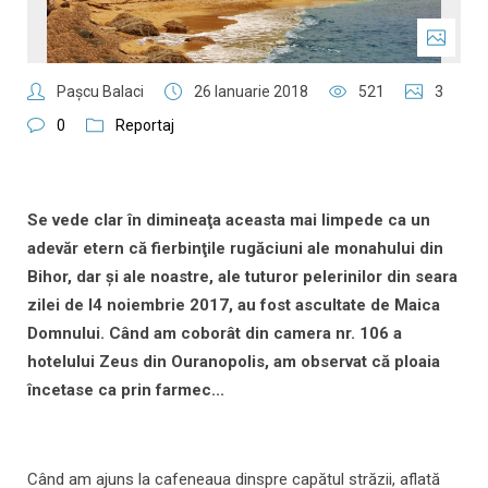
Paşcu Balaci
26 Ianuarie 2018
521
3
0
Reportaj
Se vede clar în dimineaţa aceasta mai limpede ca un
adevăr etern că fierbinţile rugăciuni ale monahului din
Bihor, dar şi ale noastre, ale tuturor pelerinilor din seara
zilei de l4 noiembrie 2017, au fost ascultate de Maica
Domnului. Când am coborât din camera nr. 106 a
hotelului Zeus din Ouranopolis, am observat că ploaia
încetase ca prin farmec...
Când am ajuns la cafeneaua dinspre capătul străzii, aflată