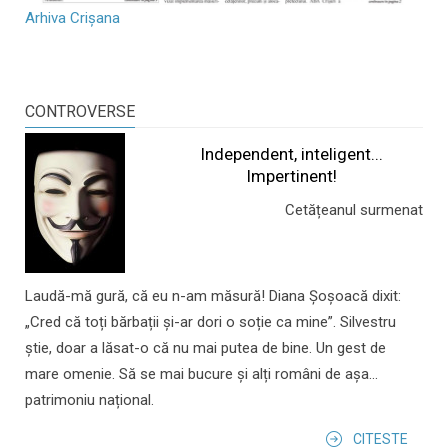
Arhiva Crișana
CONTROVERSE
Independent, inteligent...
Impertinent!
Cetățeanul surmenat
Laudă-mă gură, că eu n-am măsură! Diana Șoșoacă dixit:
„Cred că toți bărbații și-ar dori o soție ca mine”. Silvestru
știe, doar a lăsat-o că nu mai putea de bine. Un gest de
mare omenie. Să se mai bucure și alți români de așa...
patrimoniu național.
CITESTE