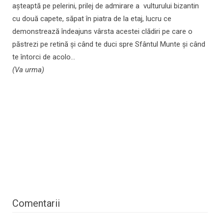
aşteaptă pe pelerini, prilej de admirare a vulturului bizantin
cu două capete, săpat în piatra de la etaj, lucru ce
demonstrează îndeajuns vârsta acestei clădiri pe care o
păstrezi pe retină şi când te duci spre Sfântul Munte şi când
te întorci de acolo...
(Va urma)
Comentarii