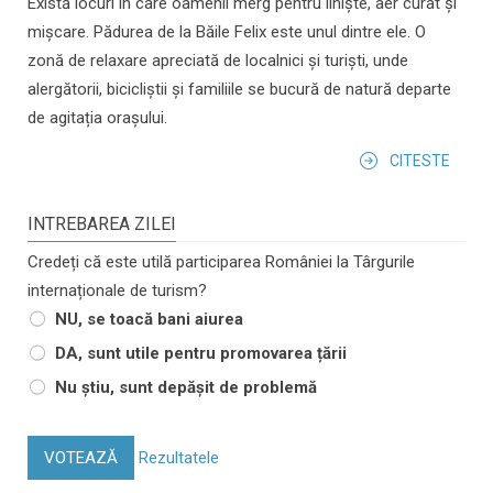
Există locuri în care oamenii merg pentru liniște, aer curat și
mișcare. Pădurea de la Băile Felix este unul dintre ele. O
zonă de relaxare apreciată de localnici și turiști, unde
alergătorii, bicicliștii și familiile se bucură de natură departe
de agitația orașului.
CITESTE
INTREBAREA ZILEI
Credeți că este utilă participarea României la Târgurile
internaționale de turism?
NU, se toacă bani aiurea
DA, sunt utile pentru promovarea țării
Nu știu, sunt depășit de problemă
VOTEAZĂ
Rezultatele