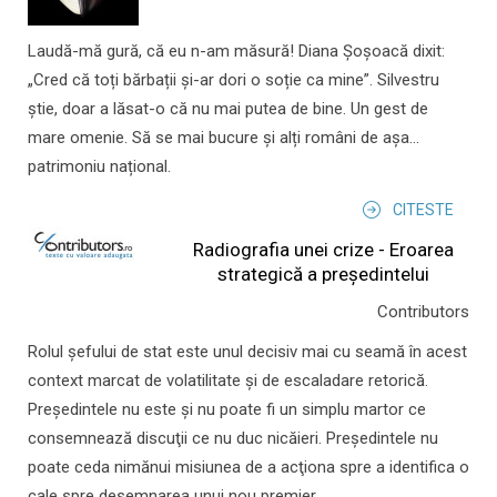
Laudă-mă gură, că eu n-am măsură! Diana Șoșoacă dixit:
„Cred că toți bărbații și-ar dori o soție ca mine”. Silvestru
știe, doar a lăsat-o că nu mai putea de bine. Un gest de
mare omenie. Să se mai bucure și alți români de așa...
patrimoniu național.
CITESTE
Radiografia unei crize - Eroarea
strategică a președintelui
Contributors
Rolul şefului de stat este unul decisiv mai cu seamă în acest
context marcat de volatilitate şi de escaladare retorică.
Preşedintele nu este şi nu poate fi un simplu martor ce
consemnează discuţii ce nu duc nicăieri. Preşedintele nu
poate ceda nimănui misiunea de a acţiona spre a identifica o
cale spre desemnarea unui nou premier.