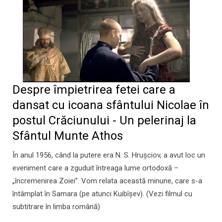
Despre împietrirea fetei care a
dansat cu icoana sfântului Nicolae în
postul Crăciunului - Un pelerinaj la
Sfântul Munte Athos
În anul 1956, când la putere era N. S. Hruşciov, a avut loc un
eveniment care a zguduit întreaga lume ortodoxă –
„încremenirea Zoiei”. Vom relata această minune, care s-a
întâmplat în Samara (pe atunci Kuibîşev). (Vezi filmul cu
subtitrare în limba română)