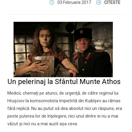
03 Februarie 2017
CITESTE
Un pelerinaj la Sfântul Munte Athos
Medicii, chemaţi pe atunci, de urgenţă, de către regimul lui
Hrușciov la komsomolista împietrită din Kuibîșev au rămas
fără replică. Nu au putut să dea absolut nici un răspuns, era
peste puterea lor de înţelegere, nici unul dintre ei nu a mai
văzut şi nici nu a mai auzit aşa ceva.