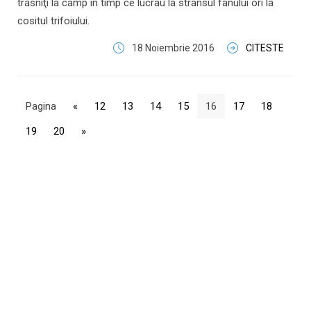
trăsniţi la câmp în timp ce lucrau la strânsul fânului ori la
cositul trifoiului.
18 Noiembrie 2016
CITESTE
Pagina
«
12
13
14
15
16
17
18
19
20
»