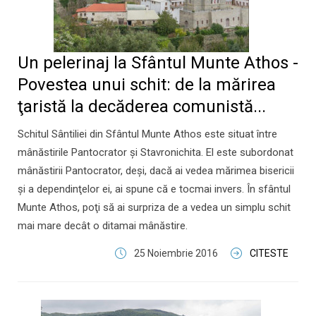
Un pelerinaj la Sfântul Munte Athos -
Povestea unui schit: de la mărirea
ţaristă la decăderea comunistă...
Schitul Sântiliei din Sfântul Munte Athos este situat între
mânăstirile Pantocrator şi Stavronichita. El este subordonat
mânăstirii Pantocrator, deşi, dacă ai vedea mărimea bisericii
şi a dependinţelor ei, ai spune că e tocmai invers. În sfântul
Munte Athos, poţi să ai surpriza de a vedea un simplu schit
mai mare decât o ditamai mânăstire.
25 Noiembrie 2016
CITESTE