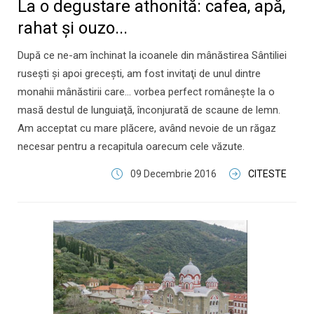
La o degustare athonită: cafea, apă,
rahat şi ouzo...
După ce ne-am închinat la icoanele din mânăstirea Sântiliei
ruseşti şi apoi greceşti, am fost invitaţi de unul dintre
monahii mânăstirii care... vorbea perfect româneşte la o
masă destul de lunguiaţă, înconjurată de scaune de lemn.
Am acceptat cu mare plăcere, având nevoie de un răgaz
necesar pentru a recapitula oarecum cele văzute.
09 Decembrie 2016
CITESTE