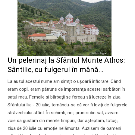
Un pelerinaj la Sfântul Munte Athos:
Sântilie, cu fulgerul în mână...
La auzul acestui nume am simţit o uşoară înfiorare. Când
eram copil, eram pătruns de importanţa acestei sărbători în
satul meu. Femeile şi bărbaţii se fereau să lucreze în ziua
Sfântului Ilie - 20 iulie, temându-se că vor fi loviţi de fulgerele
străvechiului sfânt. În schimb, noi, pruncii din sat, aveam
voie să gustăm din merele timpurii, dar aşteptam, totuşi,
ziua de 20 iulie cu emoţie nelămurită. Auzisem de oameni