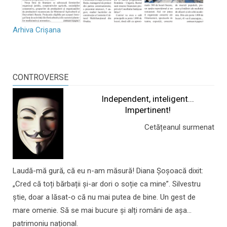
Arhiva Crișana
CONTROVERSE
Independent, inteligent...
Impertinent!
Cetățeanul surmenat
Laudă-mă gură, că eu n-am măsură! Diana Șoșoacă dixit:
„Cred că toți bărbații și-ar dori o soție ca mine”. Silvestru
știe, doar a lăsat-o că nu mai putea de bine. Un gest de
mare omenie. Să se mai bucure și alți români de așa...
patrimoniu național.