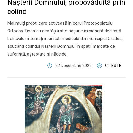
Nașterii Domnului, propovăduită prin
colind
Mai mulți preoți care activează în corul Protopopiatului
Ortodox Tinca au desfășurat o acțiune misionară dedicată
bolnavilor internați în unități medicale din municipiul Oradea,
aducând colindul Nașterii Domnului în spații marcate de
suferință, așteptare și nădejde.
22 Decembrie 2025
CITESTE