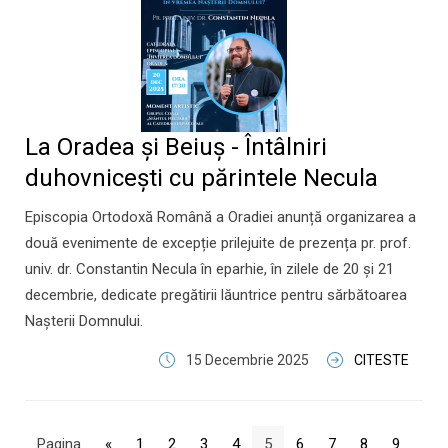
La Oradea și Beiuș - Întâlniri
duhovnicești cu părintele Necula
Episcopia Ortodoxă Română a Oradiei anunță organizarea a
două evenimente de excepție prilejuite de prezența pr. prof.
univ. dr. Constantin Necula în eparhie, în zilele de 20 și 21
decembrie, dedicate pregătirii lăuntrice pentru sărbătoarea
Nașterii Domnului.
15 Decembrie 2025
CITESTE
Pagina
«
1
2
3
4
5
6
7
8
9