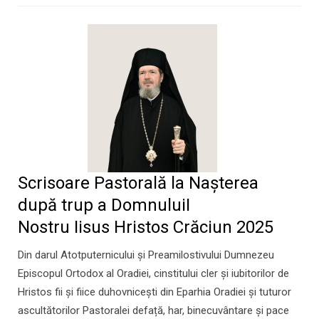
Scrisoare Pastorală la Nașterea
după trup a DomnuluiI
Nostru Iisus Hristos Crăciun 2025
Din darul Atotputernicului și Preamilostivului Dumnezeu
Episcopul Ortodox al Oradiei, cinstitului cler și iubitorilor de
Hristos fii și fiice duhovnicești din Eparhia Oradiei și tuturor
ascultătorilor Pastoralei defață, har, binecuvântare și pace