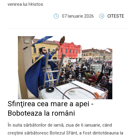
venirea lui Hristos.
07 Ianuarie 2026
CITESTE
Sfinţirea cea mare a apei -
Boboteaza la români
​În suita sărbătorilor de iarnă, ziua de 6 ianuarie, când
creştinii sărbătoresc Botezul Sfânt, a fost dintotdeauna la