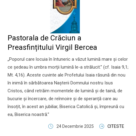
Pastorala de Crăciun a
Preasfințitului Virgil Bercea
„Poporul care locuia în întuneric a văzut lumină mare şi celor
ce şedeau în umbra morţii lumină le-a strălucit.” (cf. Isaia 9,1;
Mt. 4,16). Aceste cuvinte ale Profetului Isaia răsună din nou
în inimă în sărbătoarea Nașterii Domnului nostru Isus
Cristos, când retrăim momentele de lumină și de taină, de
bucurie și încercare, de reînnoire și de speranță care au
însoțit, în acest an jubiliar, Biserica Catolică și, împreună cu
ea, Biserica noastră.”
24 Decembrie 2025
CITESTE