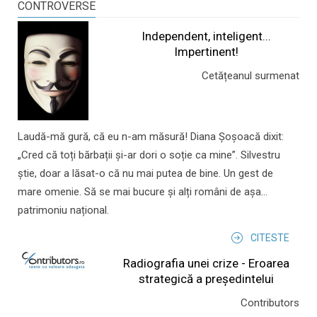
CONTROVERSE
Independent, inteligent...
Impertinent!
Cetățeanul surmenat
Laudă-mă gură, că eu n-am măsură! Diana Șoșoacă dixit:
„Cred că toți bărbații și-ar dori o soție ca mine”. Silvestru
știe, doar a lăsat-o că nu mai putea de bine. Un gest de
mare omenie. Să se mai bucure și alți români de așa...
patrimoniu național.
CITESTE
Radiografia unei crize - Eroarea
strategică a președintelui
Contributors