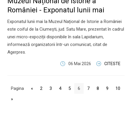
Muzeul Național de Istorie a
României - Exponatul lunii mai
Exponatul lunii mai la Muzeul Național de Istorie a României
este coiful de la Ciumești, jud. Satu Mare, prezentat în cadrul
unei micro-expoziții disponibile în sala Lapidarium,
informează organizatorii într-un comunicat, citat de
Agerpres.
06 Mai 2026
CITESTE
Pagina
«
2
3
4
5
6
7
8
9
10
»