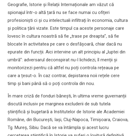
Geografie, Istorie și Relații Internaționale am văzut că
spionajul într-o altă țară nu se face numai cu ofițeri
profesioniști ci și cu intelectuali infiltrați în economia, cultura
și politica țării vizate. Este timpul ca aceste personaje care
lovesc în cultura noastră să fie „trase pe dreapta”, să fie
blocate în activitatea pe care o desfășoară, chiar dacă nu
epurate din funcții. Aici intervine un alt principiu al „luptei din
umbră”: adversarul deconspirat nu-l lichidezi, îl menții și
monitorizezi pentru că altfel nu poți controla rețeaua pe
care a țesut-o. În caz contrar, depistarea noii rețele cere
timp și bani până să o poți controla din nou.
În mare criză de fonduri bănești, în ultima vreme guvernanții
discută inclusiv pe marginea excluderii de sub tutela
științifică și bugetară a Institutelor de Istorie ale Academiei
Române, din București, Iași, Cluj-Napoca, Timișoara, Craiova,
Tg. Mureș, Sibiu. Dacă se va întâmpla și acest lucru
cercetarea științifică în Istorie va suferi o lovitură definitivă.