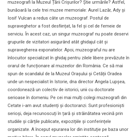
muzeografi la Muzeul Țării Crișurilor? Știe urmările? Astfel,
bunăoară la cele trei muzee memoriale: Aurel Lazăr, Ady și
Iosif Vulcan a redus câte un muzeograf. Postul de
supraveghetor a fost desființat, la fel și cel de femeie de
serviciu. În acest caz, un singur muzeograf nu poate deservi
grupurile de vizitatori asigurând atât ghidajul cât și
supravegherea exponatelor. Apoi, muzeograful nu are
înlocuitor specializat în ghidaj pentru zilele libere prevăzute în
orarul de funcționare al muzeelor din România. Ce să mai
spun de scandalul de la Muzeul Orașului și Cetății Oradea
unde un nespecialist în Istorie, dna director Angela Lupșea,
coordonează un colectiv de istorici, unii cu doctorate
serioase în domeniu. Pe cei mai mulți colegi muzeografi din
Cetate i-am avut studenți și doctoranzi. Sunt profesioniști
serioși, deja recunoscuți în țară și străinătatea vecină prin
studiile și cărțile publicate, expozițiile și conferințele
organizate. A început epurarea lor din instituție pe baza unor