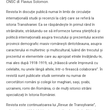
CNSC dl. Flavius Solomon.
Revista în discuție publică numai în limbi de circulație
internațională studii și recenzii la cărți care se referă la
istoria Transilvaniei. Ea se răspândește în primul rând în
străinătate, străduindu-se să informeze lumea științifică și
politică internațională asupra trecutului și prezentului acestei
provincii demografic masiv românești dintotdeauna, asupra
caracterului ei multietnic și multicultural, luând din trecutul și
prezentul ei elementele care au apropiat etniile învățându-le,
mai ales după 1918-1919, să „trăiască unele împreună cu
celelalte, nu unele lângă altele, într-o firească colaborare”. În
revistă sunt publicate studii semnate nu numai de
cercetători români și colegii lor maghiari, sași, șvabi,
ucraineni, romi din România, ci de mulți istorici străini
specializați în Istoria României.
Revista este continuatoarea lui „Revue de Transylvanie”,