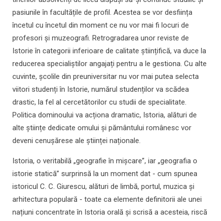
pasiunile în facultățile de profil. Acestea se vor desființa
încetul cu încetul din moment ce nu vor mai fi locuri de
profesori și muzeografi. Retrogradarea unor reviste de
Istorie în categorii inferioare de calitate științifică, va duce la
reducerea specialiștilor angajați pentru a le gestiona. Cu alte
cuvinte, școlile din preuniversitar nu vor mai putea selecta
viitori studenți în Istorie, numărul studenților va scădea
drastic, la fel al cercetătorilor cu studii de specialitate.
Politica dominoului va acționa dramatic, Istoria, alături de
alte științe dedicate omului și pământului românesc vor
deveni cenușărese ale științei naționale.
Istoria, o veritabilă „geografie în mișcare”, iar „geografia o
istorie statică” surprinsă la un moment dat - cum spunea
istoricul C. C. Giurescu, alături de limbă, portul, muzica și
arhitectura populară - toate ca elemente definitorii ale unei
națiuni concentrate în Istoria orală și scrisă a acesteia, riscă