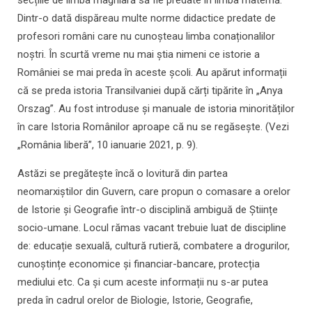
secțiile de limba maghiară să fie predate în limba maternă.
Dintr-o dată dispăreau multe norme didactice predate de
profesori români care nu cunoșteau limba conaționalilor
noștri. În scurtă vreme nu mai știa nimeni ce istorie a
României se mai preda în aceste școli. Au apărut informații
că se preda istoria Transilvaniei după cărți tipărite în „Anya
Orszag”. Au fost introduse și manuale de istoria minorităților
în care Istoria Românilor aproape că nu se regăsește. (Vezi
„România liberă”, 10 ianuarie 2021, p. 9).
Astăzi se pregătește încă o lovitură din partea
neomarxiștilor din Guvern, care propun o comasare a orelor
de Istorie și Geografie într-o disciplină ambiguă de Științe
socio-umane. Locul rămas vacant trebuie luat de discipline
de: educație sexuală, cultură rutieră, combatere a drogurilor,
cunoștințe economice și financiar-bancare, protecția
mediului etc. Ca și cum aceste informații nu s-ar putea
preda în cadrul orelor de Biologie, Istorie, Geografie,