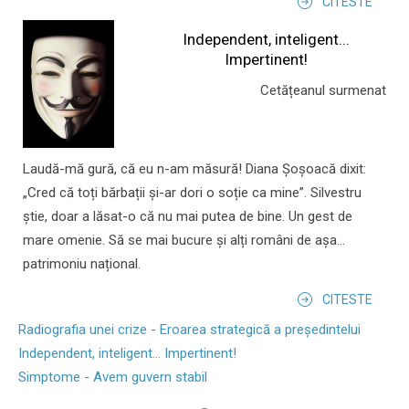
CITESTE
Independent, inteligent...
Impertinent!
Cetățeanul surmenat
Laudă-mă gură, că eu n-am măsură! Diana Șoșoacă dixit:
„Cred că toți bărbații și-ar dori o soție ca mine”. Silvestru
știe, doar a lăsat-o că nu mai putea de bine. Un gest de
mare omenie. Să se mai bucure și alți români de așa...
patrimoniu național.
CITESTE
Radiografia unei crize - Eroarea strategică a președintelui
Independent, inteligent... Impertinent!
Simptome - Avem guvern stabil