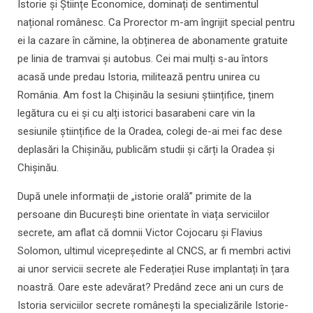
Istorie și Științe Economice, dominați de sentimentul
național românesc. Ca Prorector m-am îngrijit special pentru
ei la cazare în cămine, la obținerea de abonamente gratuite
pe linia de tramvai și autobus. Cei mai mulți s-au întors
acasă unde predau Istoria, militează pentru unirea cu
România. Am fost la Chișinău la sesiuni științifice, ținem
legătura cu ei și cu alți istorici basarabeni care vin la
sesiunile științifice de la Oradea, colegi de-ai mei fac dese
deplasări la Chișinău, publicăm studii și cărți la Oradea și
Chișinău.
După unele informații de „istorie orală” primite de la
persoane din București bine orientate în viața serviciilor
secrete, am aflat că domnii Victor Cojocaru și Flavius
Solomon, ultimul vicepreședinte al CNCS, ar fi membri activi
ai unor servicii secrete ale Federației Ruse implantați în țara
noastră. Oare este adevărat? Predând zece ani un curs de
Istoria serviciilor secrete românești la specializările Istorie-