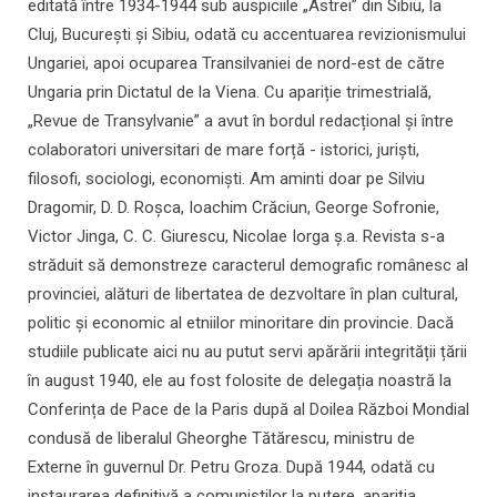
editată între 1934-1944 sub auspiciile „Astrei” din Sibiu, la
Cluj, București și Sibiu, odată cu accentuarea revizionismului
Ungariei, apoi ocuparea Transilvaniei de nord-est de către
Ungaria prin Dictatul de la Viena. Cu apariție trimestrială,
„Revue de Transylvanie” a avut în bordul redacțional și între
colaboratori universitari de mare forță - istorici, juriști,
filosofi, sociologi, economiști. Am aminti doar pe Silviu
Dragomir, D. D. Roșca, Ioachim Crăciun, George Sofronie,
Victor Jinga, C. C. Giurescu, Nicolae Iorga ș.a. Revista s-a
străduit să demonstreze caracterul demografic românesc al
provinciei, alături de libertatea de dezvoltare în plan cultural,
politic și economic al etniilor minoritare din provincie. Dacă
studiile publicate aici nu au putut servi apărării integrității țării
în august 1940, ele au fost folosite de delegația noastră la
Conferința de Pace de la Paris după al Doilea Război Mondial
condusă de liberalul Gheorghe Tătărescu, ministru de
Externe în guvernul Dr. Petru Groza. După 1944, odată cu
instaurarea definitivă a comuniștilor la putere, apariția