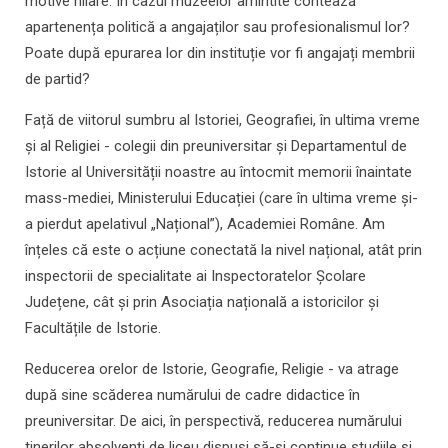
motive hilare. În cazul muzeelor amintite contează
apartenența politică a angajaților sau profesionalismul lor?
Poate după epurarea lor din instituție vor fi angajați membrii
de partid?
Față de viitorul sumbru al Istoriei, Geografiei, în ultima vreme
și al Religiei - colegii din preuniversitar și Departamentul de
Istorie al Universității noastre au întocmit memorii înaintate
mass-mediei, Ministerului Educației (care în ultima vreme și-
a pierdut apelativul „Național”), Academiei Române. Am
înțeles că este o acțiune conectată la nivel național, atât prin
inspectorii de specialitate ai Inspectoratelor Școlare
Județene, cât și prin Asociația națională a istoricilor și
Facultățile de Istorie.
Reducerea orelor de Istorie, Geografie, Religie - va atrage
după sine scăderea numărului de cadre didactice în
preuniversitar. De aici, în perspectivă, reducerea numărului
tinerilor absolvenți de liceu dispuși să-și continue studiile și