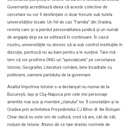
Guvernanții acreditează ideea că aceste colective de
cercetare nu vor fi desființate ci doar trecute sub tutela
universităților locale. Un fel de caz ”Familia” din Oradea,
revista care și-a pierdut personalitatea juridică și un număr
de angajați deși ea se editează în continuare. În cazul
nostru, universitățile nu doresc să ia sub control instituțiile în
discuție, pentrucă nu au bani pentru a le susține. Tare mă
tem că vor prolifera ONG-uri ”specializate” pe cercetarea
Istoriei, Geografiei, Literaturii române, bine încadrate cu
politicieni, oamenii partidului de la guvernare.
Asaltul împotriva Istoriei s-a declanșat nu numai de la
București, Iași și Cluj-Napoca prin cele trei personaje
amintite mai sus și membrii „clanului” lor. Îl constatăm și la
Oradea prin activitatea Președintelui CJ Bihor dl. Ilie Bolojan.
Chiar dacă nu este om de cultură, cred că are, cât de cât,
noțiuni de Istorie. Atunci de ce taie drastic normele de