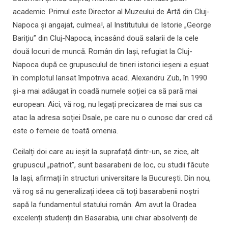
academic. Primul este Director al Muzeului de Artă din Cluj-
Napoca și angajat, culmea!, al Institutului de Istorie „George
Barițiu” din Cluj-Napoca, încasând două salarii de la cele
două locuri de muncă. Român din Iași, refugiat la Cluj-
Napoca după ce grupusculul de tineri istorici ieșeni a eșuat
în complotul lansat împotriva acad. Alexandru Zub, în 1990
și-a mai adăugat în coadă numele soției ca să pară mai
european. Aici, vă rog, nu legați precizarea de mai sus ca
atac la adresa soției Dsale, pe care nu o cunosc dar cred că
este o femeie de toată omenia.
Ceilalți doi care au ieșit la suprafață dintr-un, se zice, alt
grupuscul „patriot”, sunt basarabeni de loc, cu studii făcute
la Iași, afirmați în structuri universitare la București. Din nou,
vă rog să nu generalizați ideea că toți basarabenii noștri
sapă la fundamentul statului român. Am avut la Oradea
excelenți studenți din Basarabia, unii chiar absolvenți de