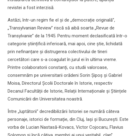
revistei a fost interzisă.
Astăzi, într-un regim fie el și de „democrație originală”,
„Transylvanian Review” riscă să aibă soarta „Revue de
Transylvanie” de la 1945. Pentru moment declasificată într-o
categorie științifică inferioară, mai apoi, cine știe, lichidată
prin nefinanțare și distrugerea colectivului de tineri
cercetători care s-a coagulat în jurul ei în ultima vreme.
Printre colaboratorii constanți, cu studii valoroase,
consemnăm pe universitarii orădeni Sorin Șipoș și Gabriel
Moisa, Directorul Școlii Doctorale în Istorie, respectiv
Decanul Facultății de Istorie, Relații Internaționale și Științele
Comunicării din Universitatea noastră.
Între „luptătorii” decredibilizării Istoriei se numără câteva
personaje, istorici de formație, din Cluj, Iași și București. Este
vorba de Lucian Nastasă-Kovacs, Victor Cojocaru, Flavius
Solomon și încă câțiva, membri ai unui veritabil „clan”