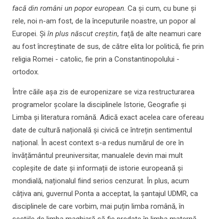
facă din români un popor european
. Ca și cum, cu bune și
rele, noi n-am fost, de la începuturile noastre, un popor al
Europei. Și
în plus născut creștin
, față de alte neamuri care
au fost încreștinate de sus, de către elita lor politică, fie prin
religia Romei - catolic, fie prin a Constantinopolului -
ortodox.
Între căile așa zis de europenizare se viza restructurarea
programelor școlare la disciplinele Istorie, Geografie și
Limba și literatura română. Adică exact acelea care ofereau
date de cultură națională și civică ce întrețin sentimentul
național. În acest context s-a redus numărul de ore în
învățământul preuniversitar, manualele devin mai mult
copleșite de date și informații de istorie europeană și
mondială, naționalul fiind serios cenzurat. În plus, acum
câțiva ani, guvernul Ponta a acceptat, la șantajul UDMR, ca
disciplinele de care vorbim, mai puțin limba română, în