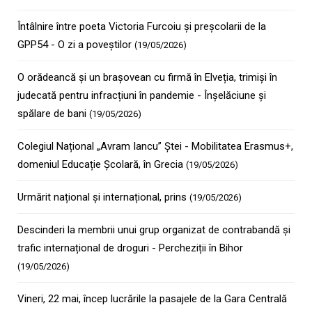
Întâlnire între poeta Victoria Furcoiu și preșcolarii de la
GPP54 - O zi a poveștilor
(19/05/2026)
O orădeancă și un brașovean cu firmă în Elveția, trimiși în
judecată pentru infracțiuni în pandemie - Înșelăciune și
spălare de bani
(19/05/2026)
Colegiul Național „Avram Iancu” Ștei - Mobilitatea Erasmus+,
domeniul Educație Școlară, în Grecia
(19/05/2026)
Urmărit național și internațional, prins
(19/05/2026)
Descinderi la membrii unui grup organizat de contrabandă și
trafic internațional de droguri - Percheziții în Bihor
(19/05/2026)
Vineri, 22 mai, încep lucrările la pasajele de la Gara Centrală