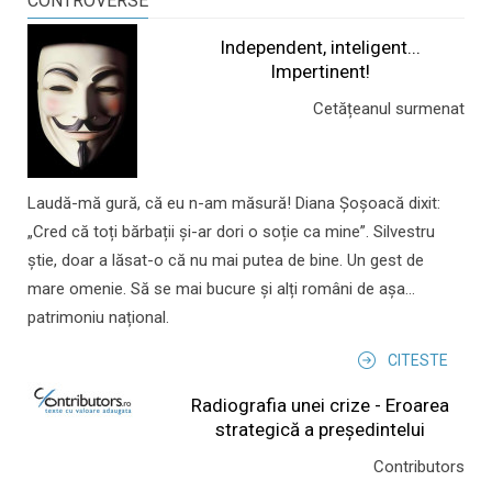
CONTROVERSE
Independent, inteligent...
Impertinent!
Cetățeanul surmenat
Laudă-mă gură, că eu n-am măsură! Diana Șoșoacă dixit:
„Cred că toți bărbații și-ar dori o soție ca mine”. Silvestru
știe, doar a lăsat-o că nu mai putea de bine. Un gest de
mare omenie. Să se mai bucure și alți români de așa...
patrimoniu național.
CITESTE
Radiografia unei crize - Eroarea
strategică a președintelui
Contributors