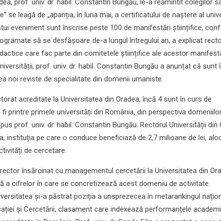
dea, prof. univ. dr. habil. Constantin Bungău, le-a reamintit colegilor s
e” se leagă de „apariția, în luna mai, a certificatului de naștere al unive
tui eveniment sunt înscrise peste 100 de manifestări științifice, conf
rogramate să se desfășoare de-a lungul întregului an, a explicat recto
idactice care fac parte din comitetele științifice ale acestor manifestă
iversității, prof. univ. dr. habil. Constantin Bungău a anunțat că sunt 
a noi reviste de specialitate din domenii umaniste.
rat acreditate la Universitatea din Oradea, încă 4 sunt în curs de
fi printre primele universități din România, din perspectiva domeniilo
pus prof. univ. dr. habil. Constantin Bungău. Rectorul Universității di
, instituția pe care o conduce beneficiază de 2,7 milioane de lei, alo
tivități de cercetare.
prorector însărcinat cu managementul cercetării la Universitatea din Or
tă a cifrelor în care se concretizează acest domeniu de activitate.
iversitatea și-a păstrat poziția a unsprezecea în metarankingul națio
ducației și Cercetării, clasament care indexează performanțele academ