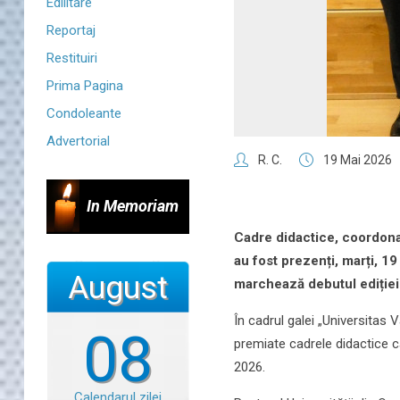
Edilitare
Reportaj
Restituiri
Prima Pagina
Condoleante
Advertorial
R. C.
19 Mai 2026
In Memoriam
Cadre didactice, coordonato
au fost prezenți, marți, 19
August
marchează debutul ediției 
În cadrul galei „Universitas
08
premiate cadrele didactice ca
2026.
Calendarul zilei