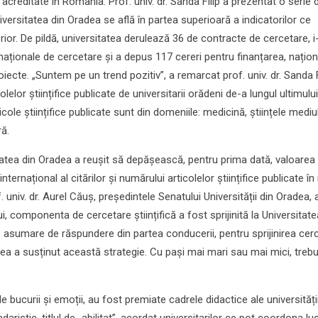
 acreditate în România. Prof. univ. dr. Sanda Filip a prezentat o serie 
iversitatea din Oradea se află în partea superioară a indicatorilor ce
ior. De pildă, universitatea derulează 36 de contracte de cercetare, i
 naționale de cercetare și a depus 117 cereri pentru finanțarea, națion
oiecte. „Suntem pe un trend pozitiv”, a remarcat prof. univ. dr. Sanda F
lelor științifice publicate de universitarii orădeni de-a lungul ultimului
cole științifice publicate sunt din domeniile: medicină, științele mediul
ră.
sitatea din Oradea a reușit să depășească, pentru prima dată, valoarea
internațional al citărilor și numărului articolelor științifice publicate în
 univ. dr. Aurel Căuș, președintele Senatului Universității din Oradea, 
i, componenta de cercetare științifică a fost sprijinită la Universitate
 asumare de răspundere din partea conducerii, pentru sprijinirea cerce
dea a susținut această strategie. Cu pași mai mari sau mai mici, trebu
 bucurii și emoții, au fost premiate cadrele didactice ale universități
daristic, titlul de „abilitat”, acordat universitarilor ce pot coordona lu