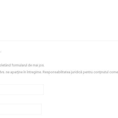
.
letând formularul de mai jos.
dvs. ne aparţine în întregime. Responsabilitatea juridică pentru conţinutul comen