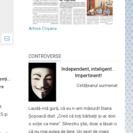
Arhiva Crișana
CONTROVERSE
Independent, inteligent...
Impertinent!
nți...
Cetățeanul surmenat
re
t
Laudă-mă gură, că eu n-am măsură! Diana
5 și
Șoșoacă dixit: „Cred că toți bărbații și-ar dori
o soție ca mine”. Silvestru știe, doar a lăsat-o
că nu mai putea de bine. Un gest de mare