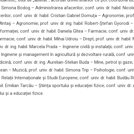
l. Simona Bodog – Administrarea afacerilor; conf. univ. dr. habil. Nicol
ilor; conf. univ. dr. habil. Cristian Gabriel Domuța – Agronomie; prof.
intaș – Agronomie; prof. univ. dr. ing. habil. Robert-Ștefan Gyorodi –
ormației; conf. univ. dr. habil. Daniela Gîtea – Farmacie; conf. univ. dr.
acie; conf. univ. dr. habil. Mihai Udroiu – Drept; prof. univ. dr. habil.
. dr. ing. habil. Marcela Prada – Inginerie civilă și instalații; conf. univ. 
 Inginerie și management în agricultură și dezvoltare rurală; conf. univ
cină; conf. univ. dr. ing. Aurelian-Stelian Buda – Mine, petrol și gaze;
ean – Muzică; prof. univ. dr. habil. Simona Trip – Psihologie; conf. univ
 Relații Internaționale și Studii Europene; conf. univ. dr. habil. Budău 
abil. Emilian Tarcău – Știința sportului și educației fizice; conf. univ. dr
i și a educației fizice.