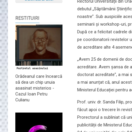
Rectorul Universității din Ora
debutul „Săptămânii Științific
noastre”. Sub auspiciile aces
RESTITUIRI
seminarii și workshop-uri, p
După ce a felicitat cadrele d
pe coordonatorii revistelor un
de acreditare alte 4 asemene
„Avem 25 de domenii de docto
acreditare. Avem șansa de a 
doctorat acreditate”, a mai s
Orădeanul care încearcă
a mai anunțat că, anul acesta
să dea un chip unuia
asasinat misterios -
Ministerul Educației pentru ac
Cazul Ioan Petru
Culianu
Prof. univ. dr. Sanda Filip, 
făcut apoi o trecere în revis
Prorectorul a subliniat că un
publicității de Ministerul E