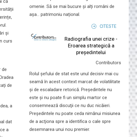
ăi că
omenie. Să se mai bucure și alți români de
rsității
așa... patrimoniu național.
erințe,
rul.
CITESTE
ri și
Radiografia unei crize -
în curs
Eroarea strategică a
președintelui
Contributors
r de
Rolul şefului de stat este unul decisiv mai cu
n Oradea
seamă în acest context marcat de volatilitate
cați de
şi de escaladare retorică. Preşedintele nu
este şi nu poate fi un simplu martor ce
consemnează discuţii ce nu duc nicăieri.
adea, a
Preşedintele nu poate ceda nimănui misiunea
de a acţiona spre a identifica o cale spre
nal dat
desemnarea unui nou premier.
ice a