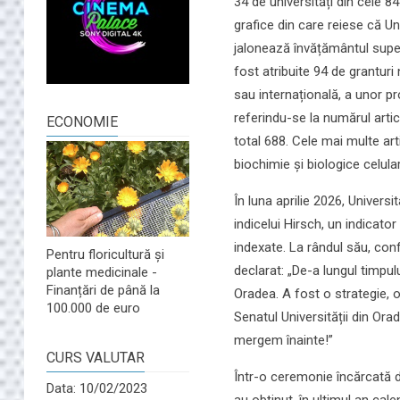
34 de universități din cele 84
grafice din care reiese că Un
jalonează învățământul super
fost atribuite 94 de granturi
sau internațională, a unor pr
referindu-se la numărul artico
ECONOMIE
total 688. Cele mai multe arti
biochimie și biologice celula
În luna aprilie 2026, Univer
indicelui Hirsch, un indicator 
indexate. La rândul său, conf.
Pentru floricultură și
declarat: „De-a lungul timpulu
plante medicinale -
Finanțări de până la
Oradea. A fost o strategie, o
100.000 de euro
Senatul Universității din Ora
mergem înainte!”
CURS VALUTAR
Într-o ceremonie încărcată de
Data: 10/02/2023
au obținut, în ultimul an calen