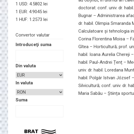
1 USD: 4.5802 lei
doctorat: conf. univ. dr. habi
1 EUR: 4.9045 lei
Bugnar – Administrarea afacer
1 HUF: 1.2573 lei
dr. habil. Olimpia Smaranda M
Calculatoare și tehnologia inf
Convertor valutar
Corina Florentina Moisa – Farm
Introduceţi suma
Gîtea – Horticultură; prof. univ
habil. Ioana Aurelia Chereji –
habil. Paul-Andrei Țenț – Medi
Din valuta
univ. dr. habil. Loredana Munt
habil. Polgár Istvan József –
In valuta
Silvicultură; conf. univ. dr. h
Maria Sabău – Știința sportulu
Suma