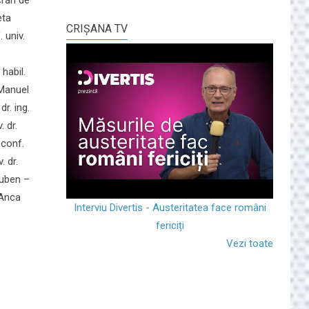
eta
CRIŞANA TV
 univ.
 habil.
 Manuel
dr. ing.
. dr.
 conf.
. dr.
Ruben –
. Anca
Interviu Divertis - Austeritatea face români
fericiți
Vezi toate