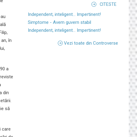
de
CITESTE
Independent, inteligent... Impertinent!
-au
Simptome - Avem guvern stabil
ală
Independent, inteligent... Impertinent!
ilip,
 an, în
Vezi toate din Controverse
ui,
 90 a
 reviste
a
a din
tării.
ie să
i care
crări de