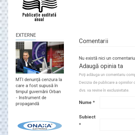
EXTERNE
Comentarii
Nu există nici un comentariu
Adaugă opinia ta
Poţi adăuga un comentariu comp
MTI denunță cenzura la
Decizia de publicare a opiniilor 
care a fost supusă în
dvs. va revine în exclusivitate.
timpul guvernării Orban
- Instrument de
Nume
*
propagandă
Subiect
*