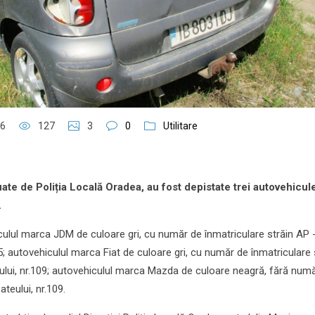
26
127
3
0
Utilitare
uate de Poliția Locală Oradea, au fost depistate trei autovehicul
.
ulul marca JDM de culoare gri, cu număr de înmatriculare străin AP 
.15; autovehiculul marca Fiat de culoare gri, cu număr de înmatriculare 
eului, nr.109; autovehiculul marca Mazda de culoare neagră, fără num
ateului, nr.109.