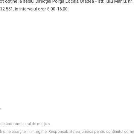
 obține la sediul Direcției Poliția Locală Oradea - str. Iuliu Maniu, nr.
2.551, în intervalul orar 8.00-16.00.
.
letând formularul de mai jos.
dvs. ne aparţine în întregime. Responsabilitatea juridică pentru conţinutul comen