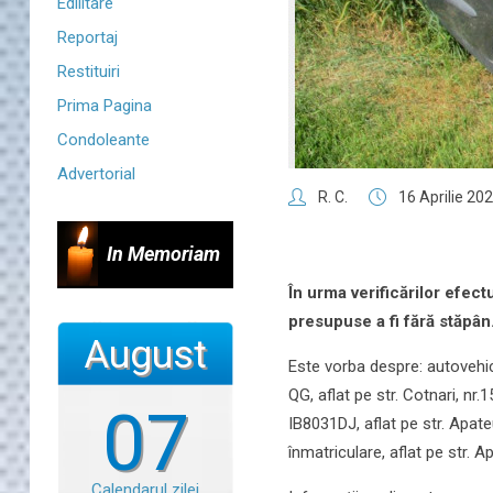
Edilitare
Reportaj
Restituiri
Prima Pagina
Condoleante
Advertorial
R. C.
16 Aprilie 20
In Memoriam
În urma verificărilor efect
presupuse a fi fără stăpân
August
Este vorba despre: autovehic
QG, aflat pe str. Cotnari, nr
07
IB8031DJ, aflat pe str. Apat
înmatriculare, aflat pe str. Ap
Calendarul zilei