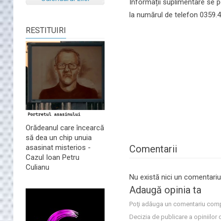
Informații suplimentare se pot
la numărul de telefon 0359.41
RESTITUIRI
Orădeanul care încearcă
să dea un chip unuia
Comentarii
asasinat misterios -
Cazul Ioan Petru
Culianu
Nu există nici un comentariu
Adaugă opinia ta
Poţi adăuga un comentariu comp
Decizia de publicare a opiniilor 