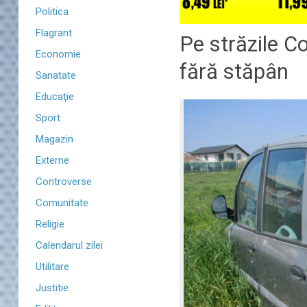
Politica
Flagrant
Pe străzile Co
Economie
fără stăpân
Sanatate
Educaţie
Sport
Magazin
Externe
Controverse
Comunitate
Religie
Calendarul zilei
Utilitare
Justitie