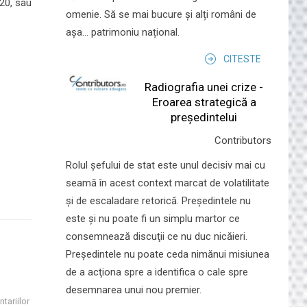
 20, sau
omenie. Să se mai bucure și alți români de
așa... patrimoniu național.
CITESTE
Radiografia unei crize -
Eroarea strategică a
președintelui
Contributors
Rolul şefului de stat este unul decisiv mai cu
seamă în acest context marcat de volatilitate
şi de escaladare retorică. Preşedintele nu
este şi nu poate fi un simplu martor ce
consemnează discuţii ce nu duc nicăieri.
Preşedintele nu poate ceda nimănui misiunea
de a acţiona spre a identifica o cale spre
desemnarea unui nou premier.
tariilor