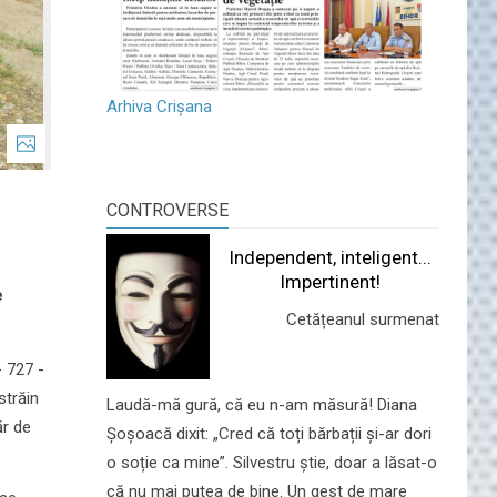
Arhiva Crișana
CONTROVERSE
Independent, inteligent...
Impertinent!
e
Cetățeanul surmenat
- 727 -
străin
Laudă-mă gură, că eu n-am măsură! Diana
ăr de
Șoșoacă dixit: „Cred că toți bărbații și-ar dori
o soție ca mine”. Silvestru știe, doar a lăsat-o
că nu mai putea de bine. Un gest de mare