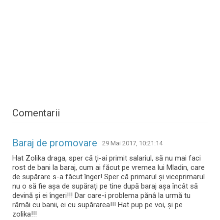
Comentarii
Baraj de promovare
29 Mai 2017, 10:21:14
Hat Zolika draga, sper că ți-ai primit salariul, să nu mai faci
rost de bani la baraj, cum ai făcut pe vremea lui Mladin, care
de supărare s-a făcut înger! Sper că primarul și viceprimarul
nu o să fie așa de supărați pe tine după baraj așa încât să
devină și ei îngeri!!! Dar care-i problema pănâ la urmă tu
râmăi cu banii, ei cu supărarea!!! Hat pup pe voi, și pe
zolika!!!