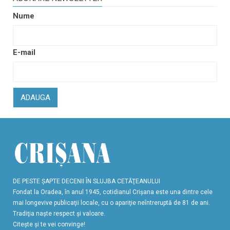
Nume
E-mail
ADAUGA
DE PESTE ŞAPTE DECENII ÎN SLUJBA CETĂŢEANULUI
Fondat la Oradea, în anul 1945, cotidianul Crişana este una dintre cele
mai longevive publicaţii locale, cu o apariţie neîntreruptă de 81 de ani.
Tradiţia naşte respect şi valoare.
Citeşte şi te vei convinge!