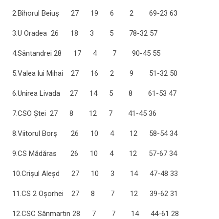
2.Bihorul Beiuş 27 19 6 2 69-23 63
3.U Oradea 26 18 3 5 78-32 57
4.Sântandrei 28 17 4 7 90-45 55
5.Valea lui Mihai 27 16 2 9 51-32 50
6.Unirea Livada 27 14 5 8 61-53 47
7.CSO Ştei 27 8 12 7 41-45 36
8.Viitorul Borş 26 10 4 12 58-54 34
9.CS Mădăras 26 10 4 12 57-67 34
10.Crişul Aleşd 27 10 3 14 47-48 33
11.CS 2 Oşorhei 27 8 7 12 39-62 31
12.CSC Sânmartin 28 7 7 14 44-61 28