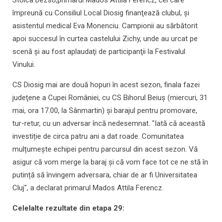
Stoica Dezso,primarul Mados Attila Ferencz, cel care
împreună cu Consiliul Local Diosig finanţează clubul, şi
asistentul medical Eva Monenciu. Campionii au sărbătorit
apoi succesul în curtea castelului Zichy, unde au urcat pe
scenă şi au fost aplaudaţi de participanţii la Festivalul
Vinului.
CS Diosig mai are două hopuri în acest sezon, finala fazei
judeţene a Cupei României, cu CS Bihorul Beiuş (miercuri, 31
mai, ora 17.00, la Sânmartin) şi barajul pentru promovare,
tur-retur, cu un adversar încă nedesemnat. "Iată că această
investiție de circa patru ani a dat roade. Comunitatea
mulțumește echipei pentru parcursul din acest sezon. Vă
asigur că vom merge la baraj şi că vom face tot ce ne stă în
putință să învingem adversara, chiar de ar fi Universitatea
Cluj", a declarat primarul Mados Attila Ferencz.
Celelalte rezultate din etapa 29: