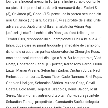
loc, dar a început meciul în forţă şi a încheiat rapid conturile
cu şteienii. În primul sfert de oră marcaseră deja Zadori S.
(3), Cr. Jurca (8), Gado (15), pentru ca în partea secundă din
nou Cr. Jurca (51) şi G. Costea (64) să profite de slăbiciunile
adversarului. După ultimul fluier al arbitrului Adrian Pop
jucătorii şi staff-ul echipei din Diosig au fost felicitaţi de
Teodor Biriş, responsabilul cu campionatul Ligii a IV-a la AJF
Bihor, după care au primit tricourile şi medaliile de campioni,
diplomele şi cupa din partea observatorului Gheorghe Rusu,
coordonatorul întrecerii din Liga a V-a. Au fost premiaţi Vlad
Gheţe, Constantin Sabău jr. - portari; Karacsony Gergo, Florin
Lazăr, Marian Arsene, Sebastian Zadori, Cristian Jurca, Raul
Ember, Leontin Jurca, Szucs Tibor, Gado Ramses, Emil Popa,
Coriolan Hodişan, Sebastian Sfârlea, Mircea Oniţa, Gavril
Costea, Lolo Mark, Hegedus Szabolcs, Denis Balogh, Iosif
Şereş, Marc Florian, antrenorul Zoltan Vig, vicepreşedintele
Sebastian Tamaş, preşedintele Constantin Sabău, delegatul