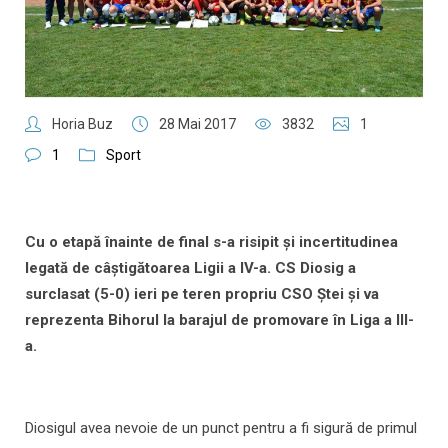
Horia Buz
28 Mai 2017
3832
1
1
Sport
Cu o etapă înainte de final s-a risipit şi incertitudinea
legată de câştigătoarea Ligii a IV-a. CS Diosig a
surclasat (5-0) ieri pe teren propriu CSO Ştei şi va
reprezenta Bihorul la barajul de promovare în Liga a III-
a.
Diosigul avea nevoie de un punct pentru a fi sigură de primul