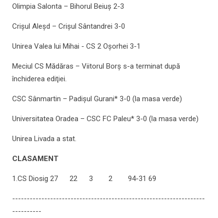
Olimpia Salonta – Bihorul Beiuş 2-3
Crişul Aleşd – Crişul Sântandrei 3-0
Unirea Valea lui Mihai - CS 2 Oşorhei 3-1
Meciul CS Mădăras – Viitorul Borş s-a terminat după
închiderea ediţiei.
CSC Sânmartin – Padişul Gurani* 3-0 (la masa verde)
Universitatea Oradea – CSC FC Paleu* 3-0 (la masa verde)
Unirea Livada a stat.
CLASAMENT
1.CS Diosig 27 22 3 2 94-31 69
------------------------------------------------------------------
----------