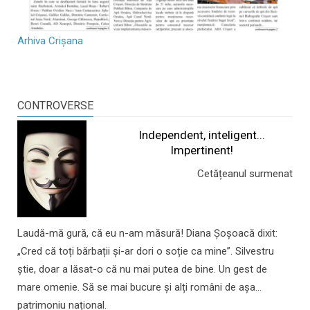
Arhiva Crișana
CONTROVERSE
Independent, inteligent...
Impertinent!
Cetățeanul surmenat
Laudă-mă gură, că eu n-am măsură! Diana Șoșoacă dixit:
„Cred că toți bărbații și-ar dori o soție ca mine”. Silvestru
știe, doar a lăsat-o că nu mai putea de bine. Un gest de
mare omenie. Să se mai bucure și alți români de așa...
patrimoniu național.