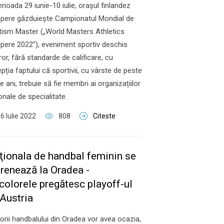
erioada 29 iunie-10 iulie, orașul finlandez
pere găzduiește Campionatul Mondial de
tism Master („World Masters Athletics
ere 2022”), eveniment sportiv deschis
ror, fără standarde de calificare, cu
pția faptului că sportivii, cu vârste de peste
e ani, trebuie să fie membri ai organizațiilor
onale de specialitate.
6 Iulie 2022
808
Citeste
ţionala de handbal feminin se
trenează la Oradea -
colorele pregătesc playoff-ul
 Austria
itorii handbalului din Oradea vor avea ocazia,