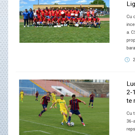
Lig
Cu o
ince
a. C
prop
bara
2
Lu
2-1
te 
​Cu 
36-a
reps