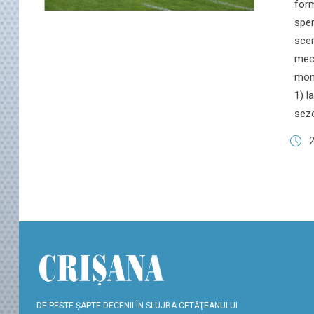
form
sper
scen
meci
monu
1) l
sezo
2
DE PESTE ŞAPTE DECENII ÎN SLUJBA CETĂŢEANULUI