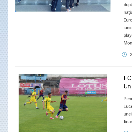
după
naţi
Euro
iuni
play
Mond
2
FC
Un
Penu
Luce
unei
fina