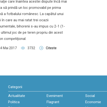
aţie care înaintea acestei dispute încă mai
a să prindă un loc promovabil pe prima
ă a fotbalului românesc. La capătul unui
 în care au mai ratat trei ocazii
mentale, bihorenii s-au impus cu 2-1 (1-
a ultimul joc de pe teren propriu din acest
n competiţional.
4 Mai 2017
3732
Citeste
Categorii
Actualitate
Eveniment
Social
Politica
Flagrant
Economie