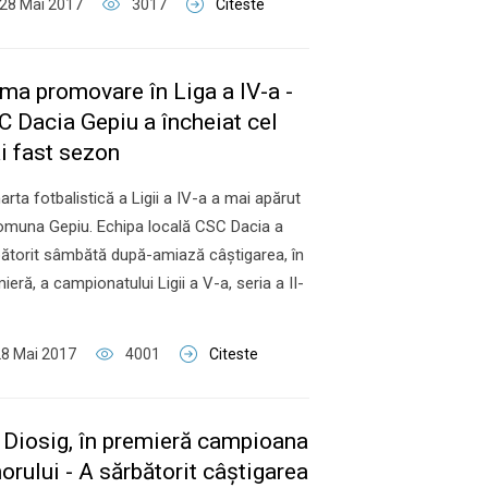
28 Mai 2017
3017
Citeste
ma promovare în Liga a IV-a -
C Dacia Gepiu a încheiat cel
i fast sezon
arta fotbalistică a Ligii a IV-a a mai apărut
omuna Gepiu. Echipa locală CSC Dacia a
ătorit sâmbătă după-amiază câştigarea, în
ieră, a campionatului Ligii a V-a, seria a II-
8 Mai 2017
4001
Citeste
 Diosig, în premieră campioana
orului - A sărbătorit câştigarea