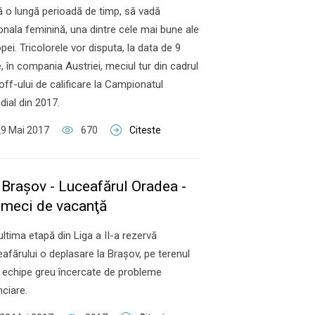
 o lungă perioadă de timp, să vadă
onala feminină, una dintre cele mai bune ale
pei. Tricolorele vor disputa, la data de 9
e, în compania Austriei, meciul tur din cadrul
off-ului de calificare la Campionatul
ial din 2017.
9 Mai 2017
670
Citeste
 Braşov - Luceafărul Oradea -
 meci de vacanţă
ltima etapă din Liga a II-a rezervă
afărului o deplasare la Braşov, pe terenul
 echipe greu încercate de probleme
nciare.