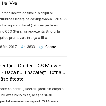
ii a IV-a
 etapă înainte de final s-a risipit şi
rtitudinea legată de câştigătoarea Ligii a IV-
S Diosig a surclasat (5-0) ieri pe teren
riu CSO Ştei şi va reprezenta Bihorul la
jul de promovare în Liga a III-a.
8 Mai 2017
3833
Citeste
ceafărul Oradea - CS Mioveni
 - Dacă nu îl păcăleşti, fotbalul
răsplăteşte
toate că pentru „luceferi” jocul din etapa a
 nu avea nicio miză, aceştia şi-au
pectat meseria, învingând CS Mioveni,