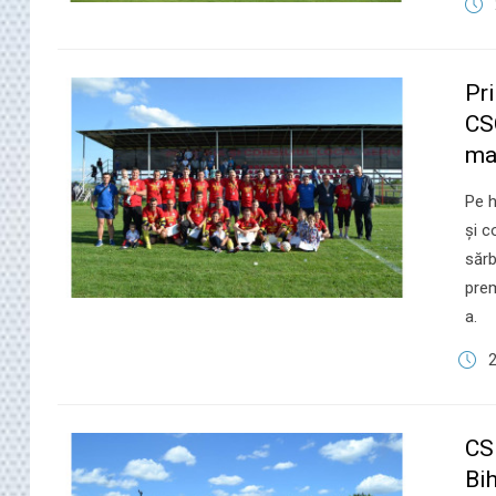
Pri
CS
ma
Pe h
şi c
sărb
prem
a.
2
CS
Bih