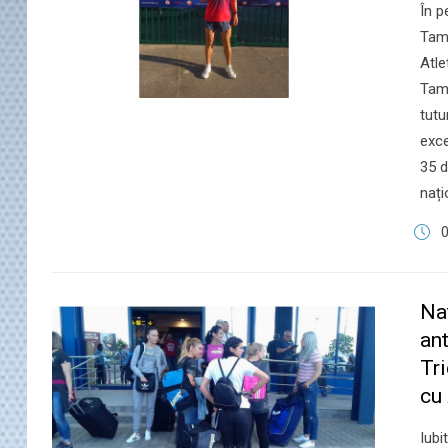
În p
Tam
Atle
Tamp
tutu
exce
35 d
nați
0
Na
an
Tri
cu
​Iub