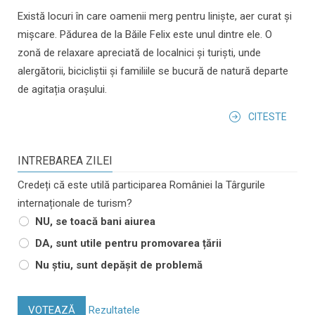
Există locuri în care oamenii merg pentru liniște, aer curat și
mișcare. Pădurea de la Băile Felix este unul dintre ele. O
zonă de relaxare apreciată de localnici și turiști, unde
alergătorii, bicicliștii și familiile se bucură de natură departe
de agitația orașului.
CITESTE
INTREBAREA ZILEI
Credeți că este utilă participarea României la Târgurile
internaționale de turism?
NU, se toacă bani aiurea
DA, sunt utile pentru promovarea țării
Nu știu, sunt depășit de problemă
VOTEAZĂ
Rezultatele