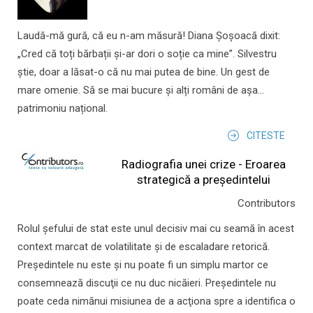
Laudă-mă gură, că eu n-am măsură! Diana Șoșoacă dixit:
„Cred că toți bărbații și-ar dori o soție ca mine”. Silvestru
știe, doar a lăsat-o că nu mai putea de bine. Un gest de
mare omenie. Să se mai bucure și alți români de așa...
patrimoniu național.
CITESTE
Radiografia unei crize - Eroarea
strategică a președintelui
Contributors
Rolul şefului de stat este unul decisiv mai cu seamă în acest
context marcat de volatilitate şi de escaladare retorică.
Preşedintele nu este şi nu poate fi un simplu martor ce
consemnează discuţii ce nu duc nicăieri. Preşedintele nu
poate ceda nimănui misiunea de a acţiona spre a identifica o