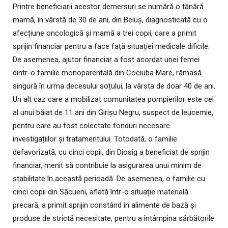
Printre beneficiarii acestor demersuri se numără o tânără
mamă, în vârstă de 30 de ani, din Beiuș, diagnosticată cu o
afecțiune oncologică și mamă a trei copii, care a primit
sprijin financiar pentru a face față situației medicale dificile.
De asemenea, ajutor financiar a fost acordat unei femei
dintr-o familie monoparentală din Cociuba Mare, rămasă
singură în urma decesului soțului, la vârsta de doar 40 de ani.
Un alt caz care a mobilizat comunitatea pompierilor este cel
al unui băiat de 11 ani din Girișu Negru, suspect de leucemie,
pentru care au fost colectate fonduri necesare
investigațiilor și tratamentului. Totodată, o familie
defavorizată, cu cinci copii, din Diosig a beneficiat de sprijin
financiar, menit să contribuie la asigurarea unui minim de
stabilitate în această perioadă. De asemenea, o familie cu
cinci copii din Săcueni, aflată într-o situație materială
precară, a primit sprijin constând în alimente de bază și
produse de strictă necesitate, pentru a întâmpina sărbătorile