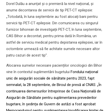
Dorel Dulău a anunțat și o premieră la nivel național, și
anume decontarea de servicii de tip PET-CT epilepsie:
„Totodată, în luna septembrie au fost alocați bani pentru
servicii tip PET-CT epilepsie. Din comunicarea cu singurul
furnizor bihorean de investigații PET-CT, în luna septembrie,
CAS Bihor a decontat, pentru prima dată în România, un
astfel de serviciu medical pentru depistarea epilepsiei, iar în
octombrie urmează să fie achitate sumele necesare altor
patru cazuri de acest tip”.
Alocarea sumelor necesare pacienților oncologici din Bihor
vine în contextul suplimentării bugetului
Fondului național
unic de asigurări sociale de sănătate pentru 2023, fapt
semnalat, la 28 septembrie, de Biroul de presă al CNAS: „În
continuarea demersurilor întreprinse de Casa Națională de
Asigurări de Sănătate pentru suplimentarea prevederilor
bugetare, în ședința de Guvern de astăzi a fost aprobat
Memorandumul pentru suplimentarea/modificarea limitei de