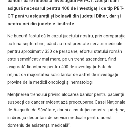
cancer care necesită investigații PET-CT. Acești bani
asigură necesarul pentru 400 de investigații de tip PET-
CT pentru asigurații și bolnavii din județul Bihor, dar și
pentru cei din județele limitrofe.
Ne bucură faptul că în cazul județului nostru, prin comparație
cu luna septembrie, când au fost prestate servicii medicale
pentru aproximativ 330 de persoane, efortul statului român
este semnificativ mai mare, pe un trend ascendent, fiind
asigurată finanțarea pentru 400 de investigații. Este de
reținut că majoritatea solicitărilor de astfel de investigații
provine de la medicii oncologi și hematologi.
Menținerea trendului privind alocarea banilor pentru pacienții
suspecți de cancer evidențiază preocuparea Casei Naționale
de Asigurări de Sănătate, dar și a instituției noastre județene,
în direcția decontării de servicii medicale pentru acest
domeniu de asistență medicală”.