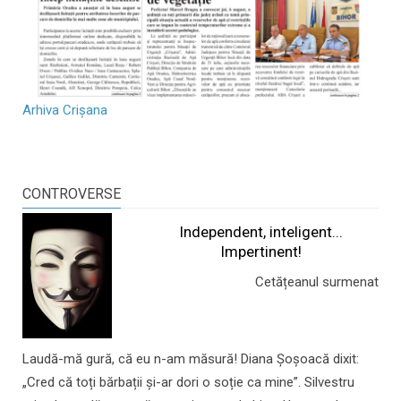
Arhiva Crișana
CONTROVERSE
Independent, inteligent...
Impertinent!
Cetățeanul surmenat
Laudă-mă gură, că eu n-am măsură! Diana Șoșoacă dixit:
„Cred că toți bărbații și-ar dori o soție ca mine”. Silvestru