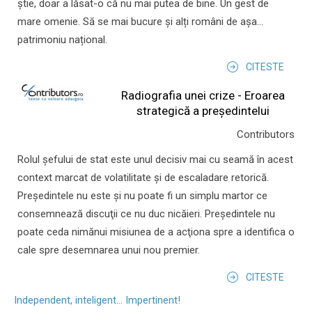
știe, doar a lăsat-o că nu mai putea de bine. Un gest de
mare omenie. Să se mai bucure și alți români de așa...
patrimoniu național.
CITESTE
Radiografia unei crize - Eroarea
strategică a președintelui
Contributors
Rolul şefului de stat este unul decisiv mai cu seamă în acest
context marcat de volatilitate şi de escaladare retorică.
Preşedintele nu este şi nu poate fi un simplu martor ce
consemnează discuţii ce nu duc nicăieri. Preşedintele nu
poate ceda nimănui misiunea de a acţiona spre a identifica o
cale spre desemnarea unui nou premier.
CITESTE
Independent, inteligent... Impertinent!