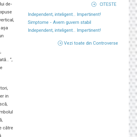
lui de-
CITESTE
 expuse
Independent, inteligent... Impertinent!
ertical,
Simptome - Avem guvern stabil
 așa
Independent, inteligent... Impertinent!
un
Vezi toate din Controverse
,
ă... ”,
le
tori,
er in
scă,
imbolul
ă,
e către
ă