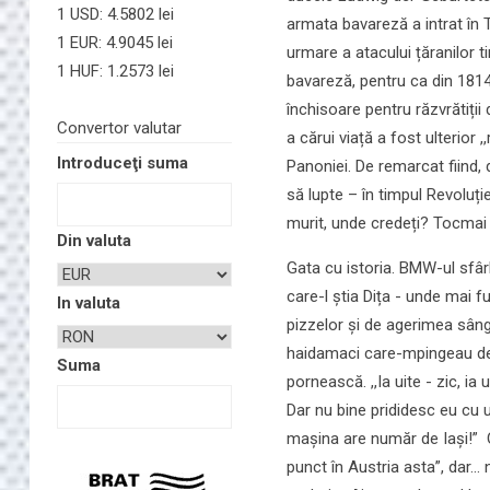
1 USD: 4.5802 lei
armata bavareză a intrat în T
1 EUR: 4.9045 lei
urmare a atacului țăranilor ti
1 HUF: 1.2573 lei
bavareză, pentru ca din 1814 
închisoare pentru răzvrătiții
Convertor valutar
a cărui viață a fost ulterior 
Introduceţi suma
Panoniei. De remarcat fiind, d
să lupte – în timpul Revoluție
murit, unde credeți? Tocmai 
Din valuta
Gata cu istoria. BMW-ul sfârle
care-l știa Dița - unde mai 
In valuta
pizzelor și de agerimea sâng
haidamaci care-mpingeau de z
Suma
pornească. ,,Ia uite - zic, 
Dar nu bine prididesc eu cu ult
mașina are număr de Iași!” O
punct în Austria asta”, dar...