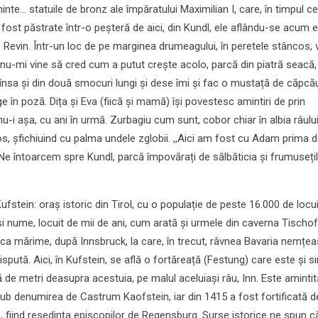
minte... statuile de bronz ale împăratului Maximilian I, care, în timpul ce
 fost păstrate într-o peșteră de aici, din Kundl, ele aflându-se acum
. Revin. Într-un loc de pe marginea drumeagului, în peretele stâncos, v
 nu-mi vine să cred cum a putut crește acolo, parcă din piatră seacă,
însa și din două smocuri lungi și dese îmi și fac o mustață de căpcă
e în poză. Dița și Eva (fiică și mamă) își povestesc amintiri de prin
 nu-i așa, cu ani în urmă. Zurbagiu cum sunt, cobor chiar în albia râului
, șfichiuind cu palma undele zglobii. ,,Aici am fost cu Adam prima dat
Ne întoarcem spre Kundl, parcă împovărați de sălbăticia și frumuseți
 Kufstein: oraș istoric din Tirol, cu o populație de peste 16.000 de locui
ași nume, locuit de mii de ani, cum arată și urmele din caverna Tischof
ș ca mărime, după Innsbruck, la care, în trecut, râvnea Bavaria nemțea
dispută. Aici, în Kufstein, se află o fortăreață (Festung) care este și s
 de metri deasupra acestuia, pe malul aceluiași râu, Inn. Este amintit
sub denumirea de Castrum Kaofstein, iar din 1415 a fost fortificată d
 fiind reședința episcopilor de Regensburg. Surse istorice ne spun c