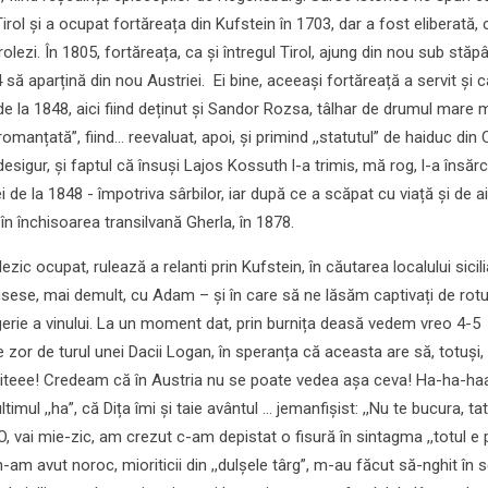
irol și a ocupat fortăreața din Kufstein în 1703, dar a fost eliberată, 
rolezi. În 1805, fortăreața, ca și întregul Tirol, ajung din nou sub stăp
să aparțină din nou Austriei. Ei bine, aceeași fortăreață a servit și c
 de la 1848, aici fiind deținut și Sandor Rozsa, tâlhar de drumul mare 
,,romanțată”, fiind... reevaluat, apoi, și primind ,,statutul” de haiduc di
esigur, și faptul că însuși Lajos Kossuth l-a trimis, mă rog, l-a însărc
i de la 1848 - împotriva sârbilor, iar după ce a scăpat cu viață și de ai
în închisoarea transilvană Gherla, în 1878.
zic ocupat, rulează a relanti prin Kufstein, în căutarea localului sicil
fusese, mai demult, cu Adam – și în care să ne lăsăm captivați de rotu
erie a vinului. La un moment dat, prin burnița deasă vedem vreo 4-5
or de turul unei Dacii Logan, în speranța că aceasta are să, totuși,
ia uiteee! Credeam că în Austria nu se poate vedea așa ceva! Ha-ha-haa
imul ,,ha”, că Dița îmi și taie avântul ... jemanfișist: ,,Nu te bucura, ta
, vai mie-zic, am crezut c-am depistat o fisură în sintagma ,,totul e 
 n-am avut noroc, mioriticii din ,,dulșele târg”, m-au făcut să-nghit în 