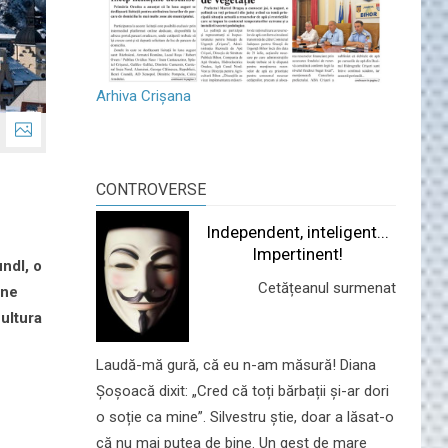
Arhiva Crișana
CONTROVERSE
Independent, inteligent...
Impertinent!
ndl, o
Cetățeanul surmenat
 ne
ultura
Laudă-mă gură, că eu n-am măsură! Diana
Șoșoacă dixit: „Cred că toți bărbații și-ar dori
o soție ca mine”. Silvestru știe, doar a lăsat-o
că nu mai putea de bine. Un gest de mare