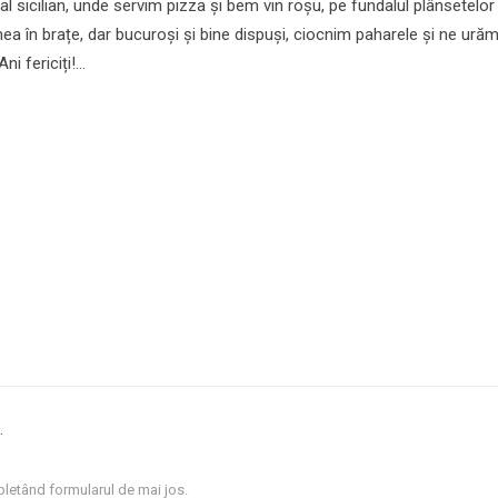
cal sicilian, unde servim pizza și bem vin roșu, pe fundalul plânsetelor
inea în brațe, dar bucuroși și bine dispuși, ciocnim paharele și ne ură
i fericiți!...
.
letând formularul de mai jos.