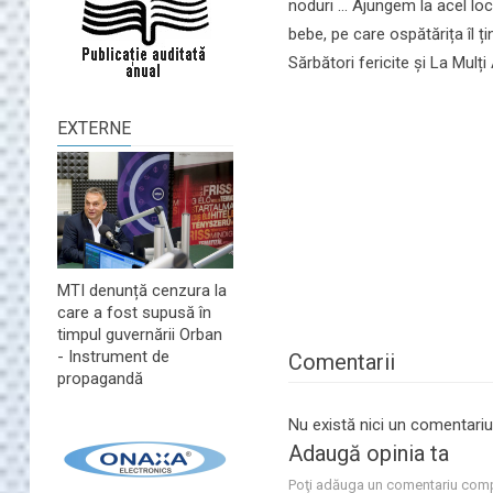
noduri ... Ajungem la acel lo
bebe, pe care ospătărița îl ț
Sărbători fericite și La Mulți An
EXTERNE
MTI denunță cenzura la
care a fost supusă în
timpul guvernării Orban
- Instrument de
Comentarii
propagandă
Nu există nici un comentariu
Adaugă opinia ta
Poţi adăuga un comentariu comp