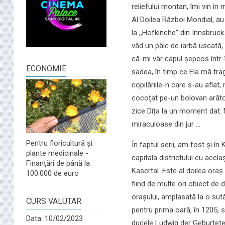
reliefului montan, îmi vin în 
Al Doilea Război Mondial, au
la ,,Hofkinche” din Innsbruck
văd un pâlc de iarbă uscată,
că-mi vâr capul șepcos într-
ECONOMIE
sadea, în timp ce Ela mă trag
copilăriile-n care s-au aflat,
cocoțat pe-un bolovan arătos
zice Dița la un moment dat. 
miraculoase din jur ...
Pentru floricultură și
În faptul serii, am fost și în
plante medicinale -
capitala districtului cu acel
Finanțări de până la
Kasertal. Este al doilea ora
100.000 de euro
fiind de multe ori obiect de 
orașului, amplasată la o sută
CURS VALUTAR
pentru prima oară, în 1205, 
Data: 10/02/2023
ducele Ludwig der Geburtete,