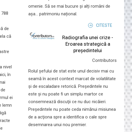
omenie. Să se mai bucure și alți români de
l 788
așa... patrimoniu național.
CITESTE
că de
ela că
Radiografia unei crize -
Eroarea strategică a
președintelui
astre
Contributors
a nivel
Rolul şefului de stat este unul decisiv mai cu
ci, în
seamă în acest context marcat de volatilitate
mai
şi de escaladare retorică. Preşedintele nu
 de
este şi nu poate fi un simplu martor ce
rmul ei
consemnează discuţii ce nu duc nicăieri.
de lemn
Preşedintele nu poate ceda nimănui misiunea
ligă
de a acţiona spre a identifica o cale spre
aracte
desemnarea unui nou premier.
le