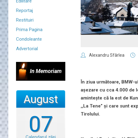
Edilitare
Reportaj
Restituiri
Prima Pagina
Condoleante
Advertorial
Alexandru Sfârlea
In Memoriam
În ziua următoare, BMW-ul 
așezare cu cca 4.000 de locu
August
amintește că la est de Kun
,,La Tene” și care sunt e
Tirolului.
07
Calendarul zilei