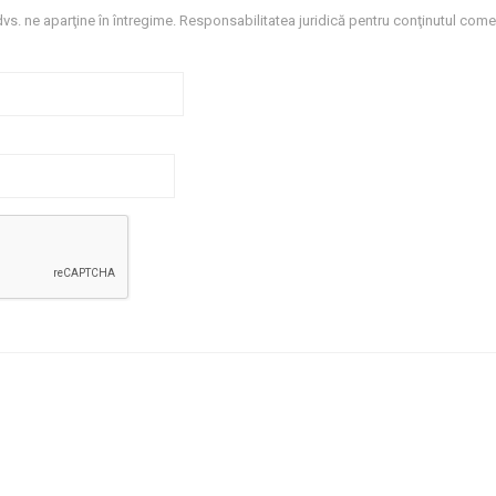
dvs. ne aparţine în întregime. Responsabilitatea juridică pentru conţinutul comen