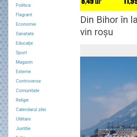
Politica
Flagrant
​Din Bihor în l
Economie
vin roșu
Sanatate
Educaţie
Sport
Magazin
Externe
Controverse
Comunitate
Religie
Calendarul zilei
Utilitare
Justitie