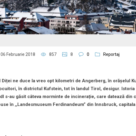
06 Februarie 2018
857
8
0
Reportaj
Diței ne duce la vreo opt kilometri de Angerberg, în orășelul Ku
itori, în districtul Kufstein, tot în landul Tirol, desigur. Istoria
dl s-au găsit câteva morminte de incinerație, care datează din c
xpuse în ,,Landesmuseum Ferdinandeum” din Innsbruck, capitala