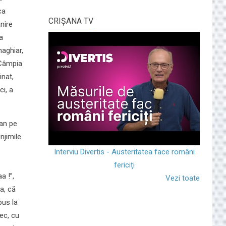
ca
CRIŞANA TV
ânire
a
maghiar,
n Câmpia
inat,
ci, a
ian pe
njimile
Interviu Divertis - Austeritatea face români
fericiți
a !”,
Vezi toate
ta, că
pus la
sec, cu