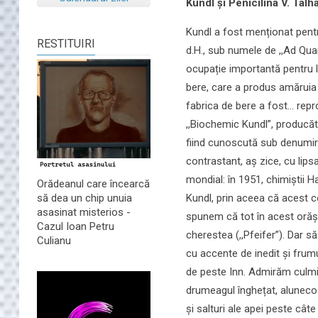
Kundl și Penicilina V. Tâlh
Kundl a fost menționat pentr
RESTITUIRI
d.H., sub numele de ,,Ad Quant
ocupație importantă pentru l
bere, care a produs amăruia l
fabrica de bere a fost... repr
,,Biochemic Kundl”, producăt
fiind cunoscută sub denumire
contrastant, aș zice, cu lips
mondial: în 1951, chimiștii H
Orădeanul care încearcă
Kundl, prin aceea că acest c
să dea un chip unuia
asasinat misterios -
spunem că tot în acest orășe
Cazul Ioan Petru
cherestea (,,Pfeifer”). Dar s
Culianu
cu accente de inedit și frum
de peste Inn. Admirăm culmil
drumeagul înghețat, alunecos
și salturi ale apei peste cât