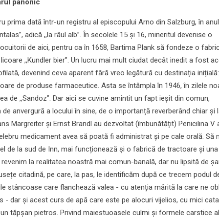
arul panonic
u prima dată într-un registru al episcopului Arno din Salzburg, în anu
alas”, adică ,,la râul alb”. În secolele 15 și 16, mineritul devenise o
ocuitorii de aici, pentru ca în 1658, Bartima Plank să fondeze o fabri
icoare ,,Kundler bier”. Un lucru mai mult ciudat decât inedit a fost ac
ofilată, devenind ceva aparent fără vreo legătură cu destinația inițială:
oare de produse farmaceutice. Asta se întâmpla în 1946, în zilele no
a de ,,Sandoz”. Dar aici se cuvine amintit un fapt ieșit din comun,
a de anvergură a locului în sine, de o importanță reverberând chiar și l
ans Margreiter și Ernst Brandl au dezvoltat (îmbunătățit) Penicilina V ai
elebru medicament avea să poată fi administrat și pe cale orală. Să 
l de la sud de Inn, mai funcționează și o fabrică de tractoare și una
ă revenim la realitatea noastră mai comun-banală, dar nu lipsită de șa
usețe citadină, pe care, la pas, le identificăm după ce trecem podul 
e stâncoase care flanchează valea - cu atenția mărită la care ne ob
 - dar și acest curs de apă care este pe alocuri vijelios, cu mici cat
e un tăpșan pietros. Privind maiestuoasele culmi și formele carstice a