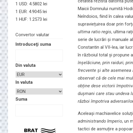
cetatea rezistă datorită pute
1 USD: 4.5802 lei
Maicii Domnului numită Hodi
1 EUR: 4.9045 lei
Neîndoios, fiind în calea val
1 HUF: 1.2573 lei
supraviețuirea doar prin forța
ultima ratio regis
, ultima ra
Convertor valutar
serie de lucrări și manuale a
Introduceţi suma
Constantin al VII-lea, iar l
în războiul total și propune al
înșelăciune, prin raiduri, pr
Din valuta
frecvente și alte asemenea a
observat că de cele mai mul
In valuta
obține dese victorii împotriv
dușmani care stau undeva la
Suma
război împotriva adversarilo
Aceleași machiavelice soluți
administrando Imperio
, un 
tactici de asmuțire a popoare