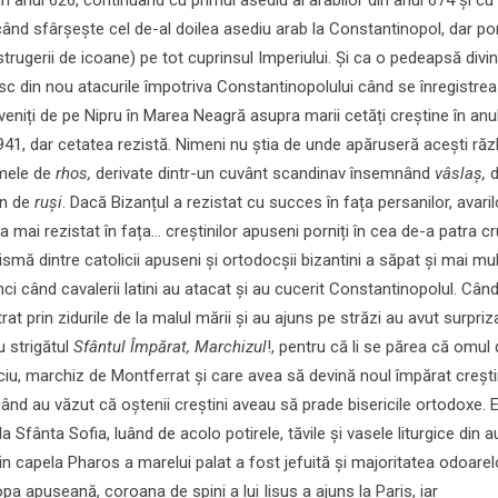
 când sfârșește cel de-al doilea asediu arab la Constantinopol, dar p
strugerii de icoane) pe tot cuprinsul Imperiului. Și ca o pedeapsă divi
c din nou atacurile împotriva Constantinopolului când se înregistre
 veniți de pe Nipru în Marea Neagră asupra marii cetăți creștine în anu
 941, dar cetatea rezistă. Nimeni nu știa de unde apăruseră acești răz
umele de
rhos,
derivate dintr-un cuvânt scandinav însemnând
vâslaș,
d
rn de
ruși
. Dacă Bizanțul a rezistat cu succes în fața persanilor, avaril
 a mai rezistat în fața… creștinilor apuseni porniți în cea de-a patra c
ismă dintre catolicii apuseni și ortodocșii bizantini a săpat și mai mul
unci când cavalerii latini au atacat și au cucerit Constantinopolul. Cân
ntrat prin zidurile de la malul mării și au ajuns pe străzi au avut surpriz
u strigătul
Sfântul Împărat, Marchizul
!, pentru că li se părea că omul 
ciu, marchiz de Montferrat și care avea să devină noul împărat crești
ând au văzut că oștenii creștini aveau să prade bisericile ortodoxe. E
la Sfânta Sofia, luând de acolo potirele, tăvile și vasele liturgice din au
in capela Pharos a marelui palat a fost jefuită și majoritatea odoarel
pa apuseană, coroana de spini a lui Iisus a ajuns la Paris, iar