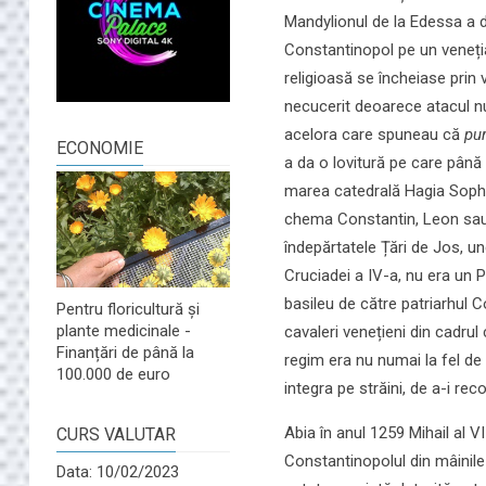
Mandylionul de la Edessa a di
Constantinopol pe un veneț
religioasă se încheiase prin v
necucerit deoarece atacul nu 
acelora care spuneau că
pur
ECONOMIE
a da o lovitură pe care până
marea catedrală Hagia Sophi
chema Constantin, Leon sau A
îndepărtatele Țări de Jos, un
Cruciadei a IV-a, nu era un P
basileu de către patriarhul Co
Pentru floricultură și
plante medicinale -
cavaleri venețieni din cadrul
Finanțări de până la
regim era nu numai la fel de 
100.000 de euro
integra pe străini, de a-i rec
Abia în anul 1259 Mihail al V
CURS VALUTAR
Constantinopolul din mâinile
Data: 10/02/2023