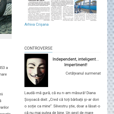
Arhiva Crișana
CONTROVERSE
Independent, inteligent...
Impertinent!
453 a
Cetățeanul surmenat
ânare
Laudă-mă gură, că eu n-am măsură! Diana
ii
Șoșoacă dixit: „Cred că toți bărbații și-ar dori
ă
o soție ca mine”. Silvestru știe, doar a lăsat-o
arilor
că nu mai putea de bine. Un gest de mare
 scurte