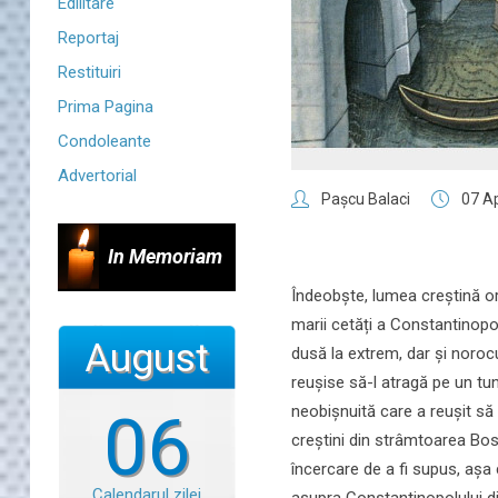
Edilitare
Reportaj
Restituiri
Prima Pagina
Condoleante
Advertorial
Paşcu Balaci
07 Ap
In Memoriam
Îndeobște, lumea creștină or
marii cetăți a Constantinopol
August
dusă la extrem, dar și noro
reușise să-l atragă pe un t
neobișnuită care a reușit să d
06
creștini din strâmtoarea Bosf
încercare de a fi supus, așa 
Calendarul zilei
asupra Constantinopolului di