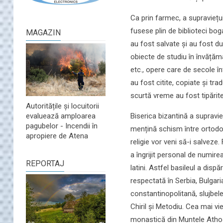
Ca prin farmec, a supraviețu
fusese plin de biblioteci boga
MAGAZIN
au fost salvate și au fost du
obiecte de studiu în învățămâ
etc., opere care de secole în
au fost citite, copiate și tra
scurtă vreme au fost tipărite 
Autoritățile și locuitorii
evaluează amploarea
Biserica bizantină a supravie
pagubelor - Incendii în
mențină schism între ortodocși
apropiere de Atena
religie vor veni să-i salveze.
a îngrijit personal de numire
REPORTAJ
latini. Astfel basileul a disp
respectată în Serbia, Bulgari
constantinopolitană, slujbele 
Chiril și Metodiu. Cea mai vi
monastică din Muntele Athos 