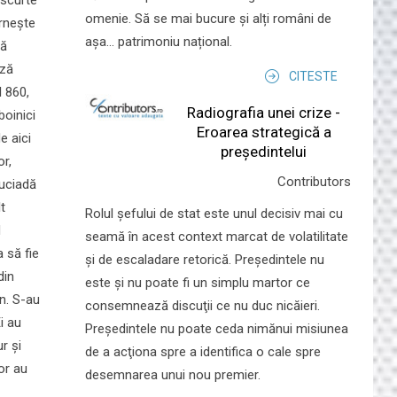
omenie. Să se mai bucure și alți români de
ornește
așa... patrimoniu național.
nă
ază
CITESTE
l 860,
Radiografia unei crize -
boinici
Eroarea strategică a
e aici
președintelui
or,
Contributors
ruciadă
t
Rolul şefului de stat este unul decisiv mai cu
d
seamă în acest context marcat de volatilitate
a să fie
şi de escaladare retorică. Preşedintele nu
din
este şi nu poate fi un simplu martor ce
n. S-au
consemnează discuţii ce nu duc nicăieri.
i au
Preşedintele nu poate ceda nimănui misiunea
r și
de a acţiona spre a identifica o cale spre
or au
desemnarea unui nou premier.