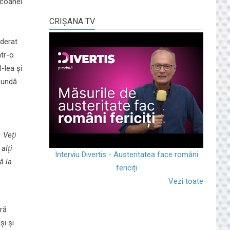
icoanei
CRIŞANA TV
iderat
ntr-o
-lea și
fundă
 Veți
alți
Interviu Divertis - Austeritatea face români
ă la
fericiți
Vezi toate
ră
și și