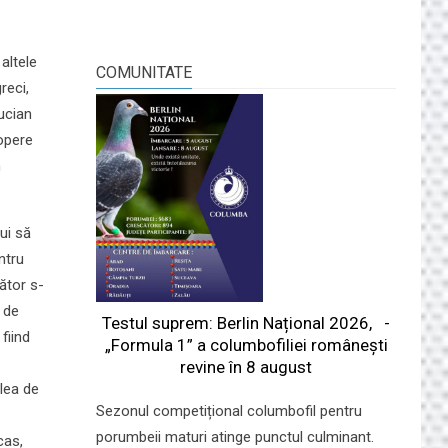
 altele
COMUNITATE
reci,
ucian
 opere
n
ui să
ntru
gător s-
 de
Testul suprem: Berlin Național 2026, -
fiind
„Formula 1” a columbofiliei româneşti
revine în 8 august
-lea de
Sezonul competițional columbofil pentru
porumbeii maturi atinge punctul culminant.
cas,