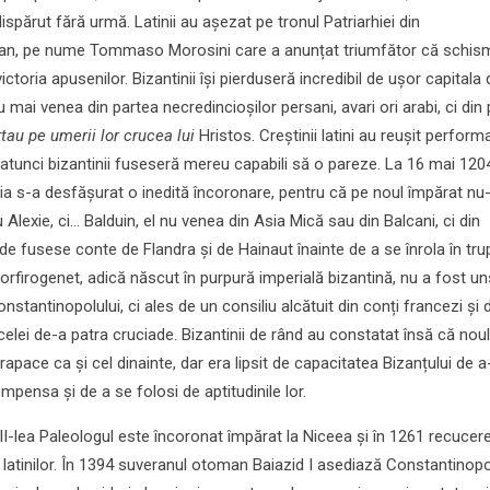
spărut fără urmă. Latinii au așezat pe tronul Patriarhiei din
ian, pe nume Tommaso Morosini care a anunțat triumfător că schis
ictoria apusenilor. Bizantinii își pierduseră incredibil de ușor capitala 
mai venea din partea necredincioșilor persani, avari ori arabi, ci din
tau pe umerii lor crucea lui
Hristos. Creștinii latini au reușit perfor
 atunci bizantinii fuseseră mereu capabili să o pareze. La 16 mai 1204
a s-a desfășurat o inedită încoronare, pentru că pe noul împărat nu-
lexie, ci… Balduin, el nu venea din Asia Mică sau din Balcani, ci din
de fusese conte de Flandra și de Hainaut înainte de a se înrola în tru
orfirogenet, adică născut în purpură imperială bizantină, nu a fost un
nstantinopolului, ci ales de un consiliu alcătuit din conți francezi și 
 celei de-a patra cruciade. Bizantinii de rând au constatat însă că noul
rapace ca și cel dinainte, dar era lipsit de capacitatea Bizanțului de a-
ompensa și de a se folosi de aptitudinile lor.
III-lea Paleologul este încoronat împărat la Niceea și în 1261 recucer
 latinilor. În 1394 suveranul otoman Baiazid I asediază Constantinopol