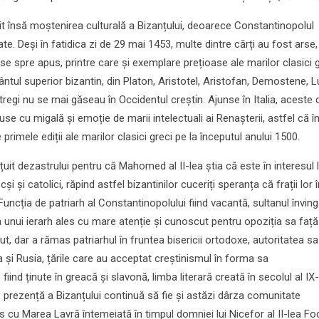
it însă moștenirea culturală a Bizanțului, deoarece Constantinopolul
te. Deși în fatidica zi de 29 mai 1453, multe dintre cărți au fost arse,
se spre apus, printre care și exemplare prețioase ale marilor clasici g
ntul superior bizantin, din Platon, Aristotel, Aristofan, Demostene, L
tregi nu se mai găseau în Occidentul creștin. Ajunse în Italia, aceste
duse cu migală și emoție de marii intelectuali ai Renașterii, astfel că î
primele ediții ale marilor clasici greci pe la începutul anului 1500.
țuit dezastrului pentru că Mahomed al II-lea știa că este în interesul l
 și catolici, răpind astfel bizantinilor cuceriți speranța că frații lor î
 Funcția de patriarh al Constantinopolului fiind vacantă, sultanul învin
a unui ierarh ales cu mare atenție și cunoscut pentru opoziția sa față
ărut, dar a rămas patriarhul în fruntea bisericii ortodoxe, autoritatea sa 
a și Rusia, țările care au acceptat creștinismul în forma sa
fiind ținute în greacă și slavonă, limba literară creată în secolul al IX
e prezență a Bizanțului continuă să fie și astăzi dârza comunitate
cu Marea Lavră întemeiată în timpul domniei lui Nicefor al II-lea Fo