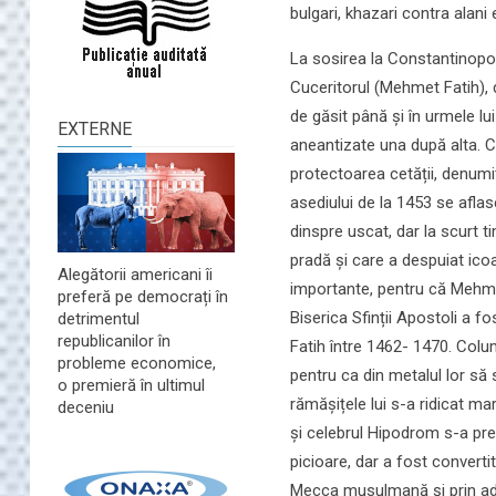
bulgari, khazari contra alani 
La sosirea la Constantinopol a
Cuceritorul (Mehmet Fatih), d
de găsit până și în urmele lui
EXTERNE
aneantizate una după alta. C
protectoarea cetății, denumită 
asediului de la 1453 se aflas
dinspre uscat, dar la scurt t
pradă și care a despuiat ico
Alegătorii americani îi
importante, pentru că Mehmet
preferă pe democrați în
Biserica Sfinții Apostoli a 
detrimentul
republicanilor în
Fatih între 1462- 1470. Colu
probleme economice,
pentru ca din metalul lor să 
o premieră în ultimul
rămășițele lui s-a ridicat ma
deceniu
și celebrul Hipodrom s-a pre
picioare, dar a fost convert
Mecca musulmană și prin adă