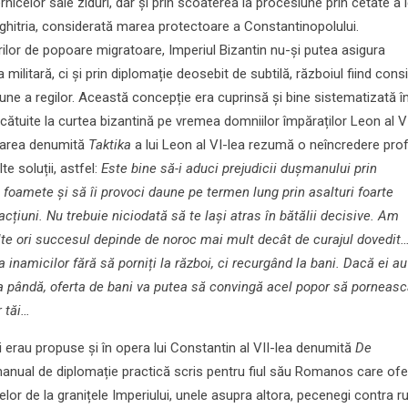
rnicelor sale ziduri, dar și prin scoaterea la procesiune prin cetate a 
ghitria, considerată marea protectoare a Constantinopolului.
urilor de popoare migratoare, Imperiul Bizantin nu-și putea asigura
 militară, ci și prin diplomație deosebit de subtilă, războiul fiind cons
țiune a regilor. Această concepție era cuprinsă și bine sistematizată î
lcătuite la curtea bizantină pe vremea domniilor împăraților Leon al VI
ucrarea denumită
Taktika
a lui Leon al VI-lea rezumă o neîncredere pro
te soluții, astfel:
Este bine să-i aduci prejudicii dușmanului prin
in foamete și să îi provoci daune pe termen lung prin asalturi foarte
cțiuni. Nu trebuie niciodată să te lași atras în bătălii decisive. Am
te ori succesul depinde de noroc mai mult decât de curajul dovedit…
a inamicilor fără să porniți la război, ci recurgând la bani. Dacă ei au 
 pândă, oferta de bani va putea să convingă acel popor să porneasc
r tăi…
i erau propuse și în opera lui Constantin al VII-lea denumită
De
manual de diplomație practică scris pentru fiul său Romanos care ofe
lor de la granițele Imperiului, unele asupra altora, pecenegi contra ru