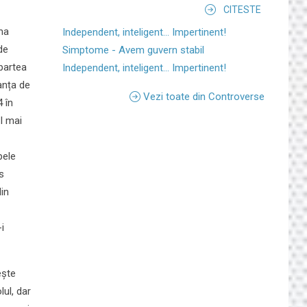
CITESTE
ma
Independent, inteligent... Impertinent!
de
Simptome - Avem guvern stabil
 partea
Independent, inteligent... Impertinent!
manța de
Vezi toate din Controverse
 în
l mai
pele
s
din
i
ește
ul, dar