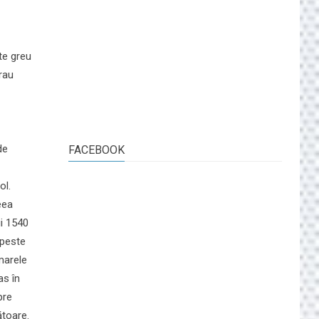
rte greu
erau
de
FACEBOOK
ol.
eea
ii 1540
 peste
marele
as în
pre
ătoare.