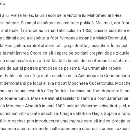
etc.
 lui Pierre Gilles, la un secol de la victoria lui Mahomed al II-lea
in păcate, Bizanțul dispăruse ca instituție politică. Mai mult, era foa
 materiale. În anii ce au urmat fatidicului an 1453, clădirile bizantine 
ea dintâi care a dispărut a fost faimoasa icoană a Maicii Domnului,
Hodighitria, simbol al identității și spiritualității bizantine. În timpul
e la mânăstirea Chora ca să-i apere pe soldații creștini de pe zidurile
imp după năvălire, ea a fost tăiată în bucăți de un otoman în căutare 
ana de aur și pietrele prețioase de pe ramă. Au urmat alte repere
 Fatih a decis să-și mute capitala de la Adrianopol la Constantinop
fost demolată și pe locul ei s-a ridicat Moscheea Cuceritorului, Mosch
mna și statuia ecvestră a împăratului Iustinian au fost doborâte în an
se toarne tunuri. Marele Palat al basilelor bizantini a fost dărâmat iar
rea Moschee Albastră în anul 1609, palatul Vlaherne a dispărut și el, 
schimbat într-o piață deschisă. Uriașa catedrală Hagia Sophia a răm
ită în moschee prin introducerea unui
mihrab
care să indice direcția s
ugarea a patru minarete înalte asemenea unor suliți uriașe, răzbun