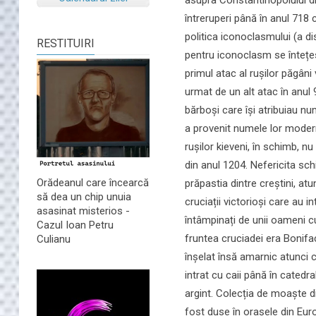
întreruperi până în anul 718
politica iconoclasmului (a di
RESTITUIRI
pentru iconoclasm se întețes
primul atac al rușilor păgâni
urmat de un alt atac în anul
bărboși care își atribuiau n
a provenit numele lor mode
rușilor kieveni, în schimb, nu
din anul 1204. Nefericita sch
Orădeanul care încearcă
prăpastia dintre creștini, at
să dea un chip unuia
cruciații victorioși care au i
asasinat misterios -
întâmpinați de unii oameni c
Cazul Ioan Petru
fruntea cruciadei era Bonifa
Culianu
înșelat însă amarnic atunci c
intrat cu caii până în catedra
argint. Colecția de moaște d
fost duse în orașele din Euro