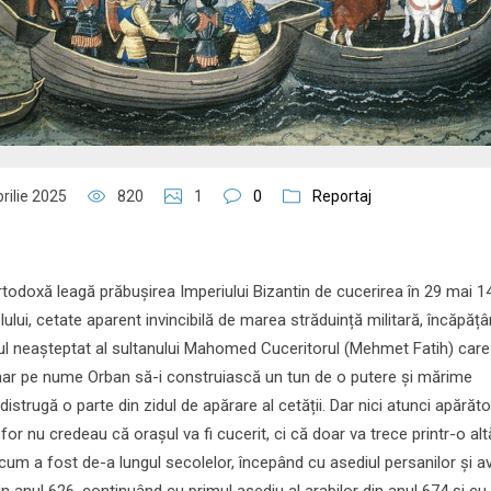
rilie 2025
820
1
0
Reportaj
todoxă leagă prăbușirea Imperiului Bizantin de cucerirea în 29 mai 1
ului, cetate aparent invincibilă de marea străduință militară, încăpăț
cul neașteptat al sultanului Mahomed Cuceritorul (Mehmet Fatih) care
unar pe nume Orban să-i construiască un tun de o putere și mărime
istrugă o parte din zidul de apărare al cetății. Dar nici atunci apărător
or nu credeau că orașul va fi cucerit, ci că doar va trece printr-o alt
cum a fost de-a lungul secolelor, începând cu asediul persanilor și av
n anul 626, continuând cu primul asediu al arabilor din anul 674 și cu