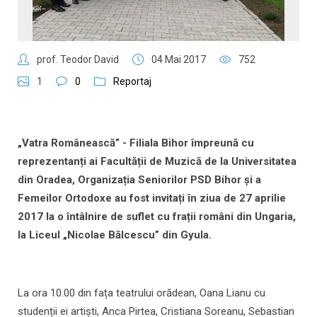
prof. Teodor David
04 Mai 2017
752
1
0
Reportaj
„Vatra Românească” - Filiala Bihor împreună cu
reprezentanți ai Facultății de Muzică de la Universitatea
din Oradea, Organizația Seniorilor PSD Bihor și a
Femeilor Ortodoxe au fost invitați în ziua de 27 aprilie
2017 la o întâlnire de suflet cu frații români din Ungaria,
la Liceul „Nicolae Bălcescu” din Gyula.
La ora 10.00 din fața teatrului orădean, Oana Lianu cu
studenții ei artiști, Anca Pirtea, Cristiana Soreanu, Sebastian