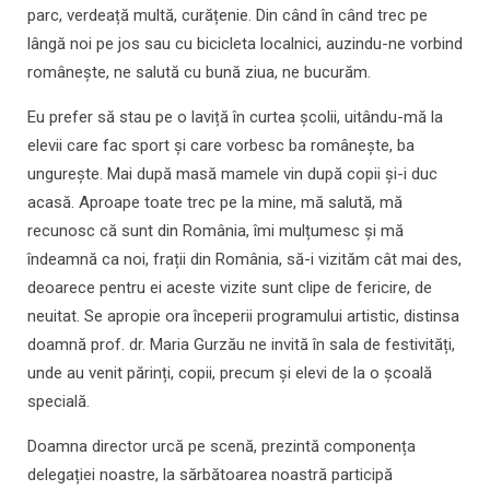
parc, verdeață multă, curățenie. Din când în când trec pe
lângă noi pe jos sau cu bicicleta localnici, auzindu-ne vorbind
românește, ne salută cu bună ziua, ne bucurăm.
Eu prefer să stau pe o laviță în curtea școlii, uitându-mă la
elevii care fac sport și care vorbesc ba românește, ba
ungurește. Mai după masă mamele vin după copii și-i duc
acasă. Aproape toate trec pe la mine, mă salută, mă
recunosc că sunt din România, îmi mulțumesc și mă
îndeamnă ca noi, frații din România, să-i vizităm cât mai des,
deoarece pentru ei aceste vizite sunt clipe de fericire, de
neuitat. Se apropie ora începerii programului artistic, distinsa
doamnă prof. dr. Maria Gurzău ne invită în sala de festivități,
unde au venit părinți, copii, precum și elevi de la o școală
specială.
Doamna director urcă pe scenă, prezintă componența
delegației noastre, la sărbătoarea noastră participă