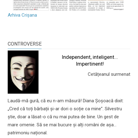
Arhiva Crișana
CONTROVERSE
Independent, inteligent...
Impertinent!
Cetățeanul surmenat
Laudă-mă gură, că eu n-am măsură! Diana Șoșoacă dixit:
„Cred că toți bărbații și-ar dori o soție ca mine”. Silvestru
știe, doar a lăsat-o că nu mai putea de bine. Un gest de
mare omenie. Să se mai bucure și alți români de așa...
patrimoniu național.