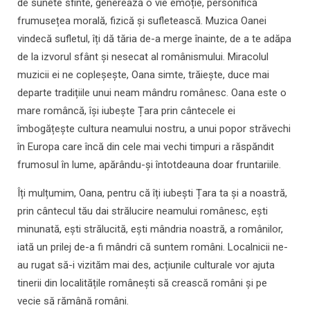
de sunete sfinte, generează o vie emoție, personifică
frumusețea morală, fizică și sufletească. Muzica Oanei
vindecă sufletul, îți dă tăria de-a merge înainte, de a te adăpa
de la izvorul sfânt și nesecat al românismului. Miracolul
muzicii ei ne copleșește, Oana simte, trăiește, duce mai
departe tradițiile unui neam mândru românesc. Oana este o
mare româncă, își iubește Țara prin cântecele ei
îmbogățește cultura neamului nostru, a unui popor străvechi
în Europa care încă din cele mai vechi timpuri a răspăndit
frumosul în lume, apărându-şi întotdeauna doar fruntariile.
Îți mulțumim, Oana, pentru că îți iubești Țara ta și a noastră,
prin cântecul tău dai strălucire neamului românesc, ești
minunată, ești strălucită, ești mândria noastră, a românilor,
iată un prilej de-a fi mândri că suntem români. Localnicii ne-
au rugat să-i vizităm mai des, acțiunile culturale vor ajuta
tinerii din localitățile românești să crească români și pe
vecie să rămână români.