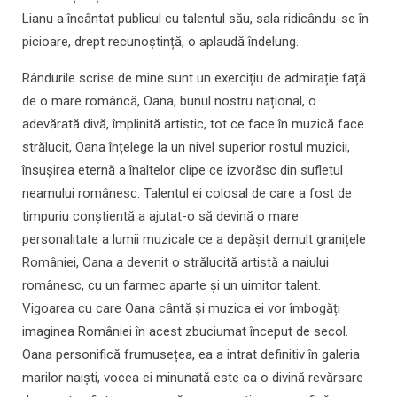
Lianu a încântat publicul cu talentul său, sala ridicându-se în
picioare, drept recunoștință, o aplaudă îndelung.
Rândurile scrise de mine sunt un exercițiu de admirație față
de o mare româncă, Oana, bunul nostru național, o
adevărată divă, împlinită artistic, tot ce face în muzică face
strălucit, Oana înțelege la un nivel superior rostul muzicii,
însușirea eternă a înaltelor clipe ce izvorăsc din sufletul
neamului românesc. Talentul ei colosal de care a fost de
timpuriu conștientă a ajutat-o să devină o mare
personalitate a lumii muzicale ce a depășit demult granițele
României, Oana a devenit o strălucită artistă a naiului
românesc, cu un farmec aparte și un uimitor talent.
Vigoarea cu care Oana cântă şi muzica ei vor îmbogăți
imaginea României în acest zbuciumat început de secol.
Oana personifică frumusețea, ea a intrat definitiv în galeria
marilor naiști, vocea ei minunată este ca o divină revărsare