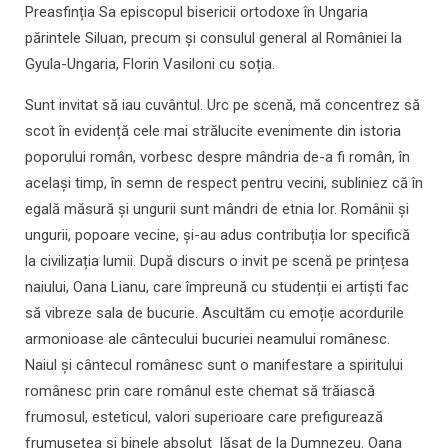
Preasfinția Sa episcopul bisericii ortodoxe în Ungaria
părintele Siluan, precum și consulul general al României la
Gyula-Ungaria, Florin Vasiloni cu soția.
Sunt invitat să iau cuvântul. Urc pe scenă, mă concentrez să
scot în evidență cele mai strălucite evenimente din istoria
poporului român, vorbesc despre mândria de-a fi român, în
același timp, în semn de respect pentru vecini, subliniez că în
egală măsură și ungurii sunt mândri de etnia lor. Românii și
ungurii, popoare vecine, şi-au adus contribuția lor specifică
la civilizația lumii. După discurs o invit pe scenă pe prințesa
naiului, Oana Lianu, care împreună cu studenții ei artiști fac
să vibreze sala de bucurie. Ascultăm cu emoție acordurile
armonioase ale cântecului bucuriei neamului românesc.
Naiul și cântecul românesc sunt o manifestare a spiritului
românesc prin care românul este chemat să trăiască
frumosul, esteticul, valori superioare care prefigurează
frumusețea și binele absolut lăsat de la Dumnezeu. Oana