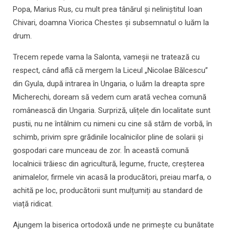
Popa, Marius Rus, cu mult prea tânărul și neliniștitul Ioan
Chivari, doamna Viorica Chestes și subsemnatul o luăm la
drum.
Trecem repede vama la Salonta, vameșii ne tratează cu
respect, când află că mergem la Liceul „Nicolae Bălcescu”
din Gyula, după intrarea în Ungaria, o luăm la dreapta spre
Micherechi, doream să vedem cum arată vechea comună
românească din Ungaria. Surpriză, ulițele din localitate sunt
pustii, nu ne întâlnim cu nimeni cu cine să stăm de vorbă, în
schimb, privim spre grădinile localnicilor pline de solarii și
gospodari care munceau de zor. În această comună
localnicii trăiesc din agricultură, legume, fructe, creșterea
animalelor, firmele vin acasă la producători, preiau marfa, o
achită pe loc, producătorii sunt mulțumiți au standard de
viață ridicat.
Ajungem la biserica ortodoxă unde ne primește cu bunătate