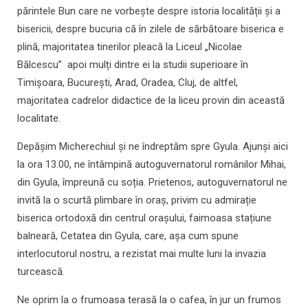
părintele Bun care ne vorbește despre istoria localității și a
bisericii, despre bucuria că în zilele de sărbătoare biserica e
plină, majoritatea tinerilor pleacă la Liceul „Nicolae
Bălcescu” apoi mulți dintre ei la studii superioare în
Timișoara, București, Arad, Oradea, Cluj, de altfel,
majoritatea cadrelor didactice de la liceu provin din această
localitate.
Depășim Micherechiul și ne îndreptăm spre Gyula. Ajunși aici
la ora 13.00, ne întâmpină autoguvernatorul românilor Mihai,
din Gyula, împreună cu soția. Prietenos, autoguvernatorul ne
invită la o scurtă plimbare în oraș, privim cu admirație
biserica ortodoxă din centrul orașului, faimoasa stațiune
balneară, Cetatea din Gyula, care, așa cum spune
interlocutorul nostru, a rezistat mai multe luni la invazia
turcească.
Ne oprim la o frumoasa terasă la o cafea, în jur un frumos