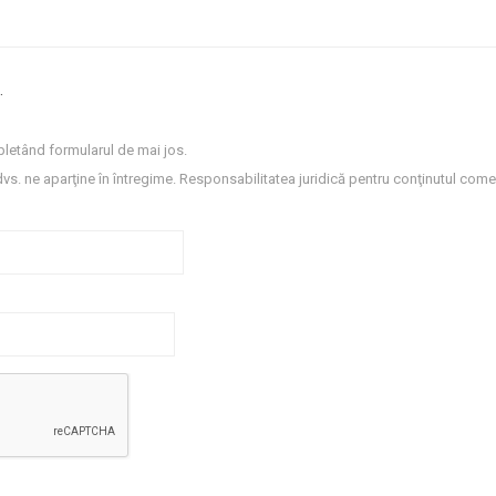
.
letând formularul de mai jos.
dvs. ne aparţine în întregime. Responsabilitatea juridică pentru conţinutul comen