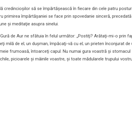
credincioşilor să se împărtăşească în fiecare din cele patru postur
ru primirea împărtăşaniei se face prin spovedanie sinceră, precedată
iune şi meditaţie asupra sinelui.
Gură de Aur ne sfătuia în felul următor: „Postiţi? Arătaţi-mi-o prin fa
ţi milă de el; un duşman, împăcaţi-vă cu el; un prieten înconjurat de
femeie frumoasă, întoarceţi capul. Nu numai gura voastră şi stomacul
chile, picioarele şi mâinile voastre, şi toate mădularele trupului vostru