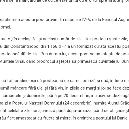
rea de la mâncărurile de dulce este unită cu efortul spre virtute şi 
racticarea acestui post provin din secolele IV-V, de la Fericitul Augus
Romei.
au toţi în acelaşi fel şi acelaşi număr de zile. Unii posteau şapte zile, a
l din Constantinopol din 1.166 d.Hr. a uniformizat durata acestui pos
 postească 40 de zile. Prin durata lui, acest post ne aminteşte de pos
e Muntele Sinai, când proorocul aştepta să primească cuvintele lui D
 că toți credincioșii să postească de carne, brânză și ouă, în timp ce
mă mâncare fără ulei și fără vin. În zilele de marți și joi se face de
t, sâmbetele și duminicile, până pe 20 decembrie, inclusiv, se dezleag
ma zi a Postului Naşterii Domnului (24 decembrie), numită Ajunul Crăc
cât celelalte zile: se ajunează până după-amiaza, când se obişnuieş
râu fiert amestecat cu fructe şi miere, în amintirea postului lui Daniel