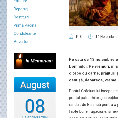
Edilitare
Reportaj
Restituiri
Prima Pagina
Condoleante
R. C.
14 Noiembrie
Advertorial
Pe data de 13 noiembrie es
In Memoriam
Domnului. Pe vremuri, în ac
ciorbe cu carne, prăjituri 
cenușă, deoarece, vreme d
August
Postul Crăciunului începe pe
postul patriarhilor și drepți
08
rânduit de Biserică pentru a 
fapte bune, rugăciune, smeren
Calendarul zilei