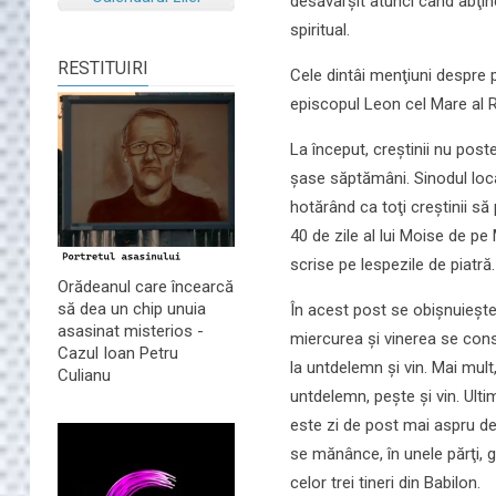
desăvârşit atunci când abţine
spiritual.
RESTITUIRI
Cele dintâi menţiuni despre p
episcopul Leon cel Mare al 
La început, creştinii nu poste
şase săptămâni. Sinodul loca
hotărând ca toţi creştinii să
40 de zile al lui Moise de p
scrise pe lespezile de piatră.
Orădeanul care încearcă
să dea un chip unuia
În acest post se obișnuiește
asasinat misterios -
miercurea și vinerea se consu
Cazul Ioan Petru
la untdelemn și vin. Mai mul
Culianu
untdelemn, pește și vin. Ulti
este zi de post mai aspru de
se mănânce, în unele părţi, g
celor trei tineri din Babilon.