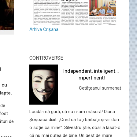
Arhiva Crișana
CONTROVERSE
i
Independent, inteligent...
Impertinent!
n cu
Cetățeanul surmenat
lapte.
 de
Laudă-mă gură, că eu n-am măsură! Diana
 fost
Șoșoacă dixit: „Cred că toți bărbații și-ar dori
ături de
o soție ca mine”. Silvestru știe, doar a lăsat-o
că nu mai putea de bine. Un gest de mare