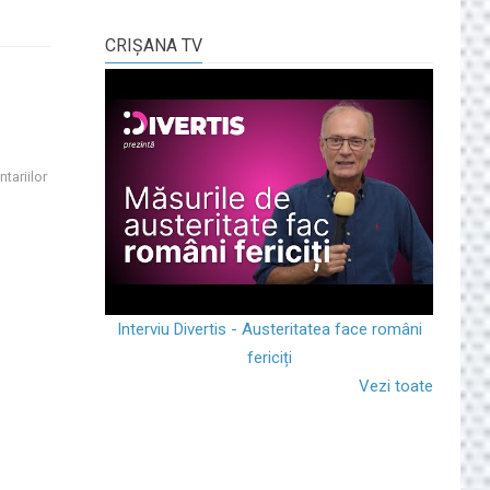
CRIŞANA TV
tariilor
Interviu Divertis - Austeritatea face români
fericiți
Vezi toate