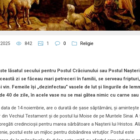
 2025
842
1
0
Religie
te lăsatul secului pentru Postul Crăciunului sau Postul Nașteri
eastă zi se făceau mari petreceri în familii, se serveau fripturi,
și vin. Femeile își „dezinfectau” vasele de lut și lingurile de lem
e 40 de zile, în acele vase nu se mai gătea nimic cu carne sau 
 data de 14 noiembrie, are o durată de şase săptămâni, și amintește
lor din Vechiul Testament și de postul lui Moise de pe Muntele Sinai. A
pregăti credincioşii pentru marea sărbătoare a Naşterii lui Hristos. Al
ie, postul este un mijloc pentru dobândirea virtuţilor. Postul este