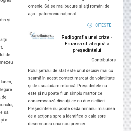
progres
omenie. Să se mai bucure și alți români de
așa... patrimoniu național.
tin şi
CITESTE
Radiografia unei crize -
lţii
Eroarea strategică a
t,
președintelui
tul de
Contributors
umnezeu
Rolul şefului de stat este unul decisiv mai cu
seamă în acest context marcat de volatilitate
 lunea,
şi de escaladare retorică. Preşedintele nu
zlegare
este şi nu poate fi un simplu martor ce
ă de
consemnează discuţii ce nu duc nicăieri.
iunului,
Preşedintele nu poate ceda nimănui misiunea
te să
de a acţiona spre a identifica o cale spre
 şi a
desemnarea unui nou premier.