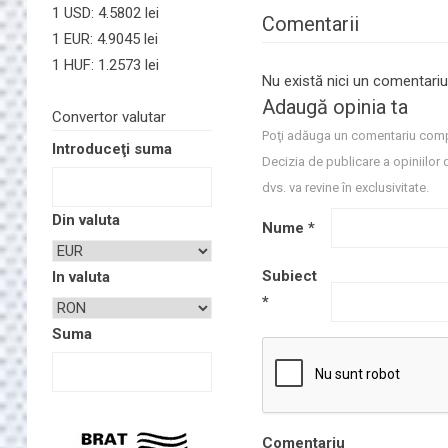
1 USD: 4.5802 lei
Comentarii
1 EUR: 4.9045 lei
1 HUF: 1.2573 lei
Nu există nici un comentariu
Adaugă opinia ta
Convertor valutar
Poţi adăuga un comentariu comp
Introduceţi suma
Decizia de publicare a opiniilor 
dvs. va revine în exclusivitate.
Din valuta
Nume
*
Subiect
In valuta
*
Suma
Comentariu