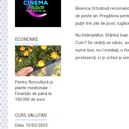
Biserica Ortodoxă recomandă 
de peste an. Pregătirea pent
puţin trei zile de post, rugăc
Nu întâmplător, Sfântul Ioan 
ECONOMIE
Cum? De vedeţi un sărac, ave
nume bun, nu-l invidiaţi; o 
postească, ci şi ochiul şi ure
Pentru floricultură și
plante medicinale -
Finanțări de până la
100.000 de euro
CURS VALUTAR
Data: 10/02/2023