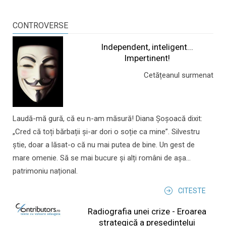
CONTROVERSE
Independent, inteligent...
Impertinent!
Cetățeanul surmenat
Laudă-mă gură, că eu n-am măsură! Diana Șoșoacă dixit:
„Cred că toți bărbații și-ar dori o soție ca mine”. Silvestru
știe, doar a lăsat-o că nu mai putea de bine. Un gest de
mare omenie. Să se mai bucure și alți români de așa...
patrimoniu național.
CITESTE
Radiografia unei crize - Eroarea
strategică a președintelui