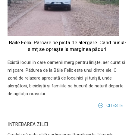
Băile Felix. Parcare pe pista de alergare. Când bunul-
simț se oprește la marginea pădurii
Există locuri în care oamenii merg pentru liniște, aer curat și
mișcare. Pădurea de la Băile Felix este unul dintre ele. O
zonă de relaxare apreciată de localnici și turiști, unde
alergătorii, bicicliștii și familiile se bucură de natură departe
de agitația orașului.
CITESTE
INTREBAREA ZILEI
Credeți că este utilă participarea României la Târgurile