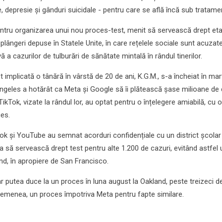
, depresie și gânduri suicidale - pentru care se află încă sub tratame
entru organizarea unui nou proces-test, menit să servească drept et
plângeri depuse în Statele Unite, în care rețelele sociale sunt acuzat
 a cazurilor de tulburări de sănătate mintală în rândul tinerilor.
 implicată o tânără în vârstă de 20 de ani, K.G.M., s-a încheiat în mart
Angeles a hotărât ca Meta și Google să îi plătească șase milioane de d
TikTok, vizate la rândul lor, au optat pentru o înțelegere amiabilă, cu
es.
Tok și YouTube au semnat acorduri confidențiale cu un district școlar
 să servească drept test pentru alte 1.200 de cazuri, evitând astfel u
and, în apropiere de San Francisco.
ar putea duce la un proces în luna august la Oakland, peste treizeci d
semenea, un proces împotriva Meta pentru fapte similare.