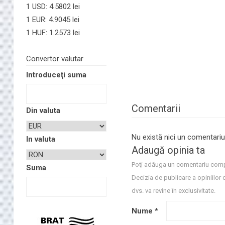
1 USD: 4.5802 lei
1 EUR: 4.9045 lei
1 HUF: 1.2573 lei
Convertor valutar
Introduceţi suma
Comentarii
Din valuta
Nu există nici un comentariu
In valuta
Adaugă opinia ta
Poţi adăuga un comentariu comp
Suma
Decizia de publicare a opiniilor 
dvs. va revine în exclusivitate.
Nume
*