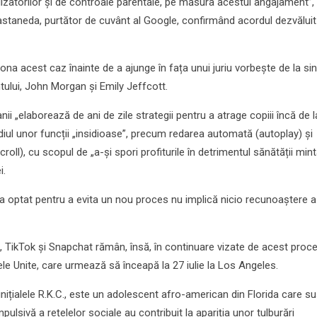
lizatorilor și de controale parentale, pe măsura acestui angajament”,
staneda, purtător de cuvânt al Google, confirmând acordul dezvăluit
na acest caz înainte de a ajunge în fața unui juriu vorbește de la sin
tului, John Morgan și Emily Jeffcott.
 „elaborează de ani de zile strategii pentru a atrage copiii încă de l
diul unor funcții „insidioase”, precum redarea automată (autoplay) și
croll), cu scopul de „a-și spori profiturile în detrimentul sănătății mint
i.
a optat pentru a evita un nou proces nu implică nicio recunoaștere a
TikTok și Snapchat rămân, însă, în continuare vizate de acest proce
ele Unite, care urmează să înceapă la 27 iulie la Los Angeles.
 inițialele R.K.C., este un adolescent afro-american din Florida care su
mpulsivă a rețelelor sociale au contribuit la apariția unor tulburări