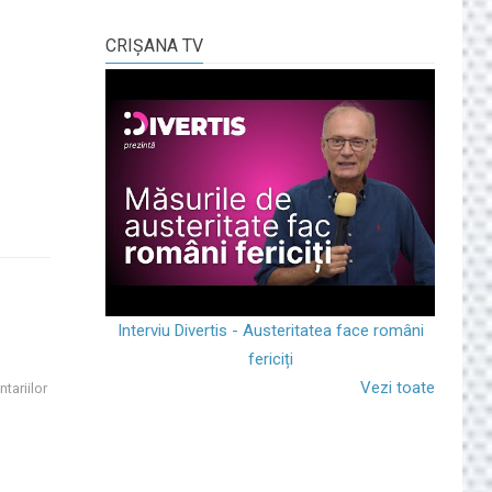
CRIŞANA TV
Interviu Divertis - Austeritatea face români
fericiți
Vezi toate
tariilor