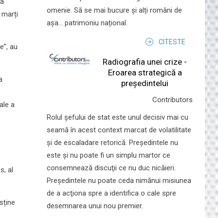
 a
omenie. Să se mai bucure și alți români de
 marți
așa... patrimoniu național.
CITESTE
e”, au
Radiografia unei crize -
Eroarea strategică a
a
președintelui
Contributors
ale a
Rolul şefului de stat este unul decisiv mai cu
seamă în acest context marcat de volatilitate
şi de escaladare retorică. Preşedintele nu
este şi nu poate fi un simplu martor ce
consemnează discuţii ce nu duc nicăieri.
s, al
Preşedintele nu poate ceda nimănui misiunea
de a acţiona spre a identifica o cale spre
sține
desemnarea unui nou premier.