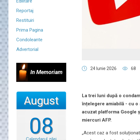
Edilitare
Reportaj
Restituiri
Prima Pagina
Condoleante
Advertorial
24 Iunie 2026
68
In Memoriam
La trei luni după o condam
August
înțelegere amiabilă - cu o
acuzat platforma Google și
08
miercuri AFP.
„Acest caz a fost soluționa
Calendarul zilei