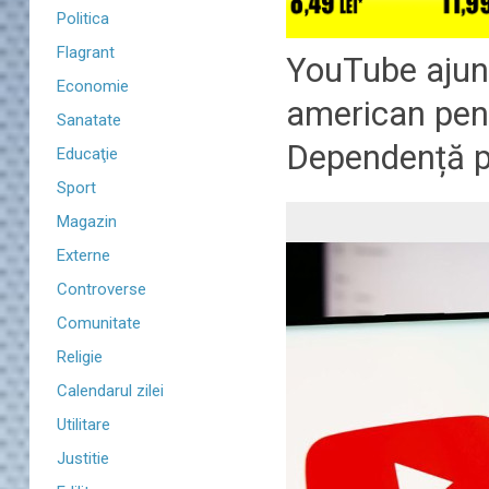
Politica
Flagrant
YouTube ajung
Economie
american pent
Sanatate
Dependență pl
Educaţie
Sport
Magazin
Externe
Controverse
Comunitate
Religie
Calendarul zilei
Utilitare
Justitie