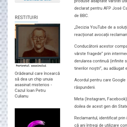
produse adaptate vârstei uti
declarat pentru AFP José Ca
de BBC.
RESTITUIRI
„Decizia YouTube de a soluțio
reacționat avocații reclaman
Conducătorii acestor companii
vârste fragede” prin interme
derularea continuă (infinite s
tinerilor noștri”, au adăugat e
Orădeanul care încearcă
să dea un chip unuia
Acordul pentru care Google 
asasinat misterios -
răspunderii.
Cazul Ioan Petru
Culianu
Meta (Instagram, Facebook), 
doilea de acest gen din Stat
Reclamantul, identificat prin
că ani întregi de utilizare co