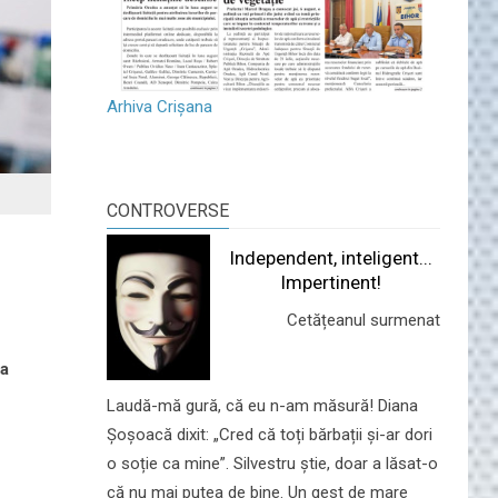
Arhiva Crișana
CONTROVERSE
Independent, inteligent...
Impertinent!
Cetățeanul surmenat
 a
Laudă-mă gură, că eu n-am măsură! Diana
Șoșoacă dixit: „Cred că toți bărbații și-ar dori
o soție ca mine”. Silvestru știe, doar a lăsat-o
că nu mai putea de bine. Un gest de mare