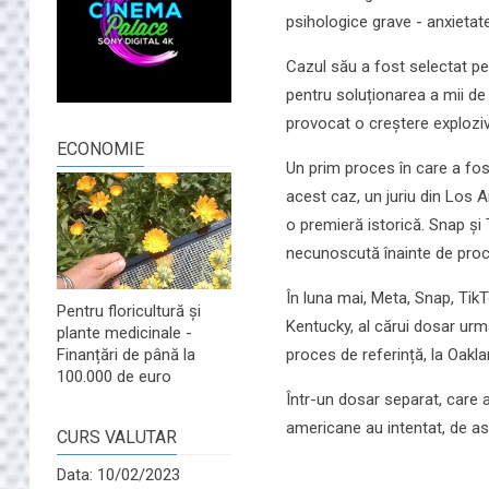
psihologice grave - anxietate
Cazul său a fost selectat p
pentru soluționarea a mii de 
provocat o creștere explozivă
ECONOMIE
Un prim proces în care a fost
acest caz, un juriu din Los 
o premieră istorică. Snap și 
necunoscută înainte de proc
În luna mai, Meta, Snap, Tik
Pentru floricultură și
Kentucky, al cărui dosar urma
plante medicinale -
proces de referință, la Oakl
Finanțări de până la
100.000 de euro
Într-un dosar separat, care 
americane au intentat, de a
CURS VALUTAR
Data: 10/02/2023