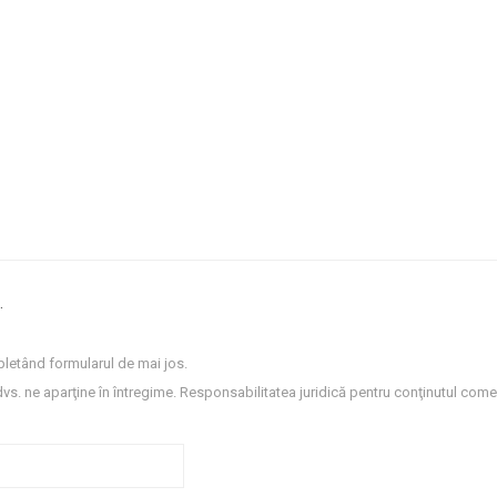
.
letând formularul de mai jos.
dvs. ne aparţine în întregime. Responsabilitatea juridică pentru conţinutul comen