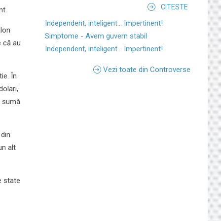
CITESTE
nt.
Independent, inteligent... Impertinent!
alon
Simptome - Avem guvern stabil
e că au
Independent, inteligent... Impertinent!
Vezi toate din Controverse
ie. În
olari,
 o sumă
 din
n alt
e state