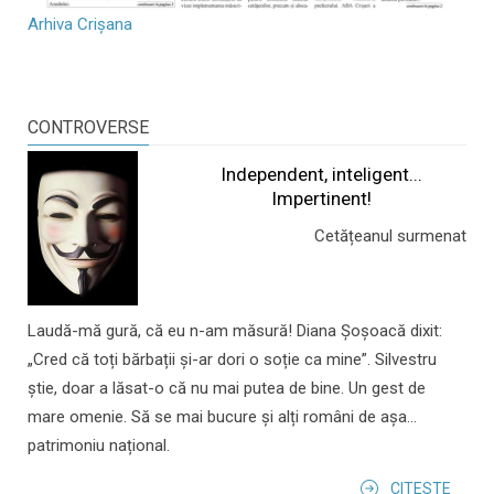
Arhiva Crișana
CONTROVERSE
Independent, inteligent...
Impertinent!
Cetățeanul surmenat
Laudă-mă gură, că eu n-am măsură! Diana Șoșoacă dixit:
„Cred că toți bărbații și-ar dori o soție ca mine”. Silvestru
știe, doar a lăsat-o că nu mai putea de bine. Un gest de
mare omenie. Să se mai bucure și alți români de așa...
patrimoniu național.
CITESTE