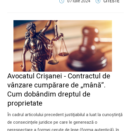
07 Iulie 2024
CITESTE
Avocatul Crișanei - Contractul de
vânzare cumpărare de „mână”.
Cum dobândim dreptul de
proprietate
În cadrul articolului precedent justiţiabilul a luat la cunoştinţă
de consecinţele juridice pe care le generează o
nerespectare a formei cerute de lege (forma autentică), în