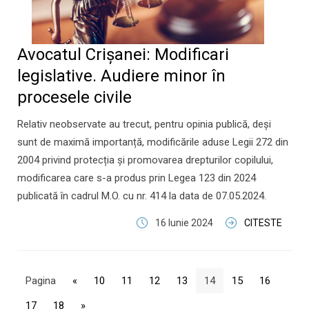
Avocatul Crișanei: Modificari
legislative. Audiere minor în
procesele civile
Relativ neobservate au trecut, pentru opinia publică, deși
sunt de maximă importanță, modificările aduse Legii 272 din
2004 privind protecția și promovarea drepturilor copilului,
modificarea care s-a produs prin Legea 123 din 2024
publicată în cadrul M.O. cu nr. 414 la data de 07.05.2024.
16 Iunie 2024
CITESTE
Pagina
«
10
11
12
13
14
15
16
17
18
»