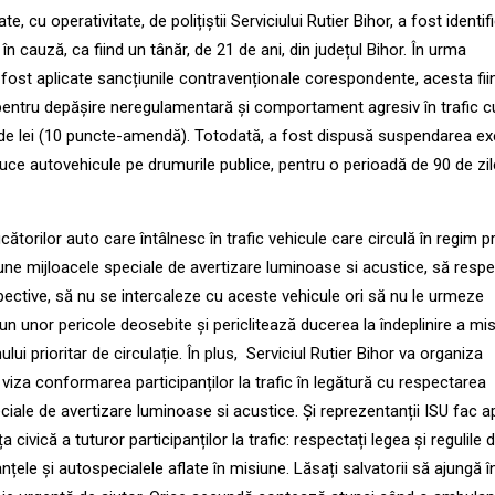
te, cu operativitate, de polițiștii Serviciului Rutier Bihor, a fost identif
n cauză, ca fiind un tânăr, de 21 de ani, din județul Bihor. În urma
u fost aplicate sancțiunile contravenționale corespondente, acesta fii
pentru depășire neregulamentară și comportament agresiv în trafic c
de lei (10 puncte-amendă). Totodată, a fost dispusă suspendarea exer
uce autovehicule pe drumurile publice, pentru o perioadă de 90 de zil
cătorilor auto care întâlnesc în trafic vehicule care circulă în regim pr
țiune mijloacele speciale de avertizare luminoase si acustice, să resp
ective, să nu se intercaleze cu aceste vehicule ori să nu le urmeze
n unor pericole deosebite și periclitează ducerea la îndeplinire a mis
ului prioritar de circulație. În plus, Serviciul Rutier Bihor va organiza
r viza conformarea participanților la trafic în legătură cu respectarea
ciale de avertizare luminoase si acustice. Și reprezentanții ISU fac ap
a civică a tuturor participanților la trafic: respectați legea și regulile 
nțele și autospecialele aflate în misiune. Lăsați salvatorii să ajungă î