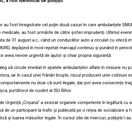
c, a fost identificat de polițiști.
hor au fost înregistrate cel puțin două cazuri în care ambulanțele SMU
țe medicale, au fost urmărite de către șoferi imprudenți. Ultimul even
ata de 31 august a.c., când un conducător auto a circulat cu viteză i
MURD, depășind în mod repetat marcajul continuu și punând în perico
ce avea nevoie urgentă de ajutor și chiar propria siguranță.
leg să circule imediat în spatele ambulanțelor aflate în misiune nu p
stora, iar în cazul unei frânări bruște, riscul producerii unei coliziuni e
 comportamente nu doar că sunt ilegale, dar pot avea consecințe trag
șca, purtătorul de cuvânt al ISU Bihor.
i de Urgență „Crișana” a sesizat organele competente în legătură cu 
să de un participant la trafic și publicată pe o rețea de socializare a f
ză și luarea măsurilor legale. În cursul zilei de miercuri, polițiștii l-au