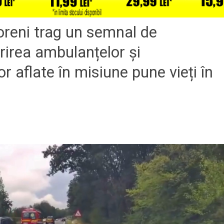
oreni trag un semnal de
irea ambulanțelor și
r aflate în misiune pune vieți în