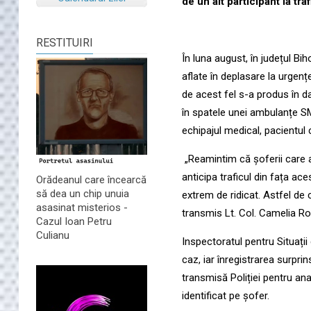
de un alt participant la trafi
RESTITUIRI
În luna august, în județul Bi
aflate în deplasare la urgen
de acest fel s-a produs în d
în spatele unei ambulanțe S
echipajul medical, pacientul 
„Reamintim că șoferii care a
anticipa traficul din fața ace
Orădeanul care încearcă
să dea un chip unuia
extrem de ridicat. Astfel de
asasinat misterios -
transmis Lt. Col. Camelia Ro
Cazul Ioan Petru
Culianu
Inspectoratul pentru Situați
caz, iar înregistrarea surprin
transmisă Poliției pentru anali
identificat pe șofer.