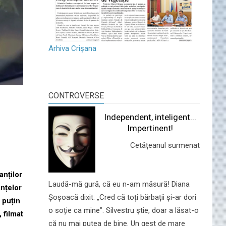
Arhiva Crișana
CONTROVERSE
Independent, inteligent...
Impertinent!
Cetățeanul surmenat
anților
Laudă-mă gură, că eu n-am măsură! Diana
anțelor
Șoșoacă dixit: „Cred că toți bărbații și-ar dori
 puțin
o soție ca mine”. Silvestru știe, doar a lăsat-o
 filmat
că nu mai putea de bine. Un gest de mare