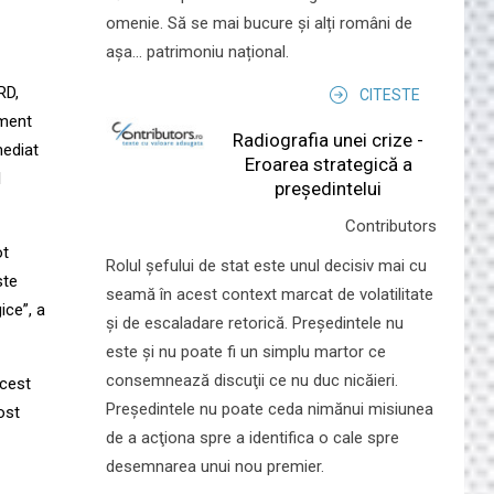
omenie. Să se mai bucure și alți români de
așa... patrimoniu național.
RD,
CITESTE
iment
Radiografia unei crize -
mediat
Eroarea strategică a
l
președintelui
Contributors
ot
Rolul şefului de stat este unul decisiv mai cu
ste
seamă în acest context marcat de volatilitate
ice”, a
şi de escaladare retorică. Preşedintele nu
este şi nu poate fi un simplu martor ce
consemnează discuţii ce nu duc nicăieri.
acest
Preşedintele nu poate ceda nimănui misiunea
ost
de a acţiona spre a identifica o cale spre
desemnarea unui nou premier.