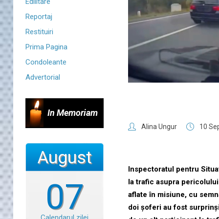
Edilitare
Reportaj
Restituiri
Prima Pagina
Condoleante
Advertorial
In Memoriam
Alina Ungur
10 Se
August
Inspectoratul pentru Situaț
07
la trafic asupra pericolul
aflate în misiune, cu semn
doi șoferi au fost surprinș
Calendarul zilei