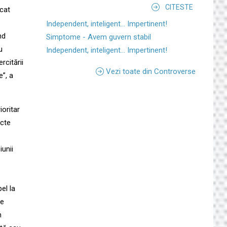
CITESTE
icat
Independent, inteligent... Impertinent!
nd
Simptome - Avem guvern stabil
u
Independent, inteligent... Impertinent!
citării
Vezi toate din Controverse
e”, a
ioritar
ecte
iunii
el la
de
n