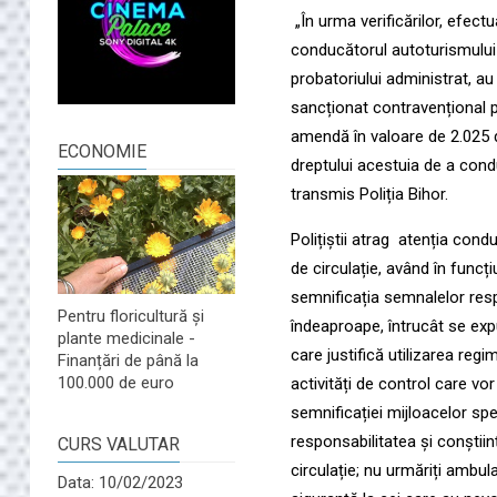
„În urma verificărilor, efectua
conducătorul autoturismului î
probatoriului administrat, a
sancționat contravențional 
amendă în valoare de 2.025 
ECONOMIE
dreptului acestuia de a cond
transmis Poliția Bihor.
Polițiștii atrag atenția condu
de circulație, având în func
semnificația semnalelor resp
Pentru floricultură și
îndeaproape, întrucât se expu
plante medicinale -
care justifică utilizarea regim
Finanțări de până la
100.000 de euro
activități de control care vo
semnificației mijloacelor spe
responsabilitatea și conștiinț
CURS VALUTAR
circulație; nu urmăriți ambula
Data: 10/02/2023