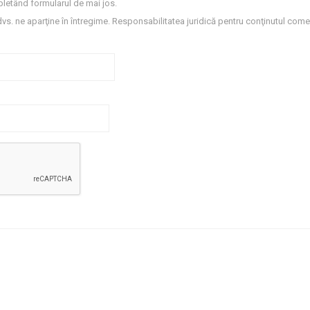
letând formularul de mai jos.
dvs. ne aparţine în întregime. Responsabilitatea juridică pentru conţinutul comen