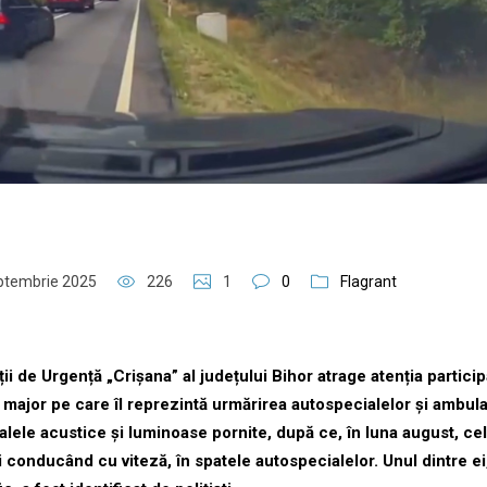
ptembrie 2025
226
1
0
Flagrant
ii de Urgență „Crișana” al județului Bihor atrage atenția particip
ui major pe care îl reprezintă urmărirea autospecialelor și ambul
alele acustice și luminoase pornite, după ce, în luna august, cel
i conducând cu viteză, în spatele autospecialelor. Unul dintre ei,