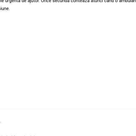
voie urgentă de ajutor. Orice secundă contează atunci când o ambula
iune.
.