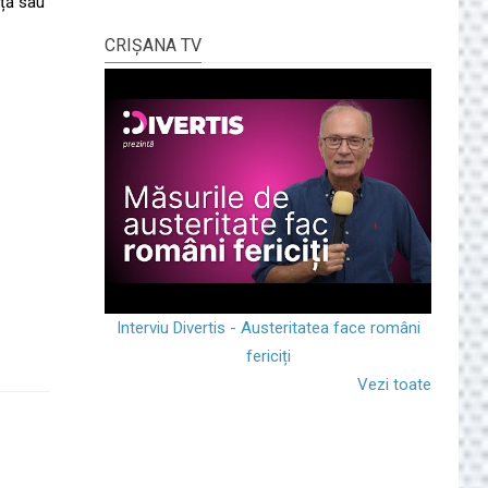
nță sau
CRIŞANA TV
Interviu Divertis - Austeritatea face români
fericiți
Vezi toate