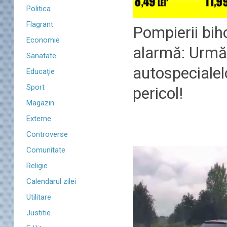
Politica
Flagrant
Pompierii bih
Economie
alarmă: Urmăr
Sanatate
autospecialelo
Educaţie
Sport
pericol!
Magazin
Externe
Controverse
Comunitate
Religie
Calendarul zilei
Utilitare
Justitie