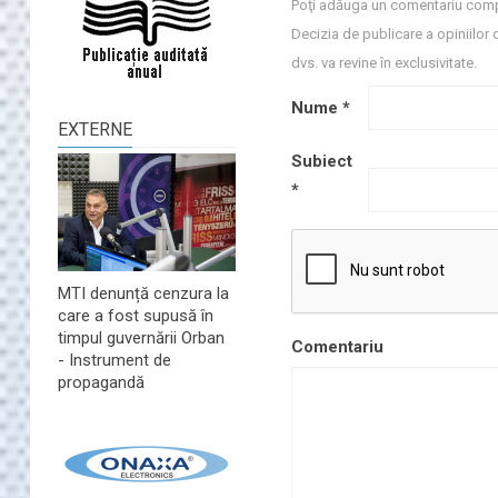
Poţi adăuga un comentariu comp
Decizia de publicare a opiniilor 
dvs. va revine în exclusivitate.
Nume
*
EXTERNE
Subiect
*
MTI denunță cenzura la
care a fost supusă în
timpul guvernării Orban
Comentariu
- Instrument de
propagandă