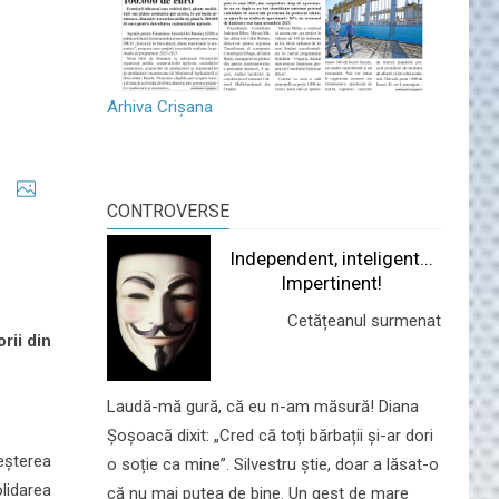
Arhiva Crișana
CONTROVERSE
Independent, inteligent...
Impertinent!
Cetățeanul surmenat
rii din
Laudă-mă gură, că eu n-am măsură! Diana
Șoșoacă dixit: „Cred că toți bărbații și-ar dori
reșterea
o soție ca mine”. Silvestru știe, doar a lăsat-o
lidarea
că nu mai putea de bine. Un gest de mare