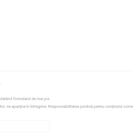
.
letând formularul de mai jos.
dvs. ne aparţine în întregime. Responsabilitatea juridică pentru conţinutul comen