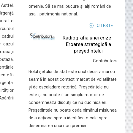
 Astfel,
omenie. Să se mai bucure și alți români de
Urgență
așa... patrimoniu național.
șurat o
CITESTE
rcursul
 cadrul
Radiografia unei crize -
în cazul
Eroarea strategică a
președintelui
oxicații
ostază,
Contributors
ntările
Rolul şefului de stat este unul decisiv mai cu
iente în
seamă în acest context marcat de volatilitate
urgență.
şi de escaladare retorică. Preşedintele nu
tăților
este şi nu poate fi un simplu martor ce
Apărării
consemnează discuţii ce nu duc nicăieri.
Preşedintele nu poate ceda nimănui misiunea
de a acţiona spre a identifica o cale spre
desemnarea unui nou premier.