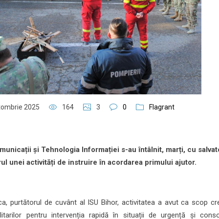
tombrie 2025
164
3
0
Flagrant
municații și Tehnologia Informației s-au întâlnit, marți, cu salvato
ul unei activități de instruire în acordarea primului ajutor.
șca, purtătorul de cuvânt al ISU Bihor, activitatea a avut ca scop c
litarilor pentru intervenția rapidă în situații de urgență și conso