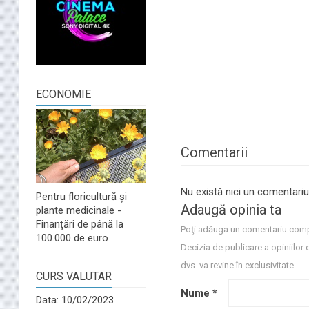
ECONOMIE
Comentarii
Nu există nici un comentariu
Pentru floricultură și
Adaugă opinia ta
plante medicinale -
Finanțări de până la
Poţi adăuga un comentariu comp
100.000 de euro
Decizia de publicare a opiniilor 
dvs. va revine în exclusivitate.
CURS VALUTAR
Nume
*
Data: 10/02/2023