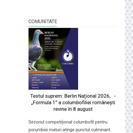
COMUNITATE
Testul suprem: Berlin Național 2026, -
„Formula 1” a columbofiliei româneşti
revine în 8 august
Sezonul competițional columbofil pentru
porumbeii maturi atinge punctul culminant.