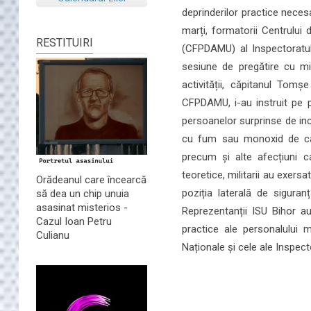
deprinderilor practice necesa
marți, formatorii Centrului
RESTITUIRI
(CFPDAMU) al Inspectoratulu
sesiune de pregătire cu mil
activității, căpitanul Tomș
CFPDAMU, i-au instruit pe pa
persoanelor surprinse de inc
cu fum sau monoxid de car
precum și alte afecțiuni c
teoretice, militarii au exer
Orădeanul care încearcă
poziția laterală de siguranț
să dea un chip unuia
asasinat misterios -
Reprezentanții ISU Bihor au 
Cazul Ioan Petru
practice ale personalului mi
Culianu
Naționale și cele ale Inspect