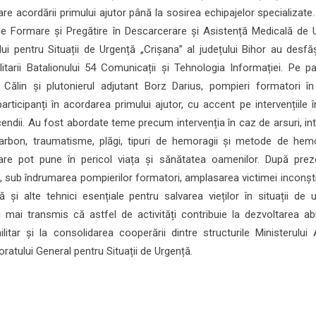
re acordării primului ajutor până la sosirea echipajelor specializate.
 de Formare și Pregătire în Descarcerare și Asistență Medicală de 
i pentru Situații de Urgență „Crișana” al județului Bihor au desfă
itarii Batalionului 54 Comunicații și Tehnologia Informației. Pe pa
e Călin și plutonierul adjutant Borz Darius, pompieri formatori în
rticipanți în acordarea primului ajutor, cu accent pe intervențiile 
endii. Au fost abordate teme precum intervenția în caz de arsuri, int
bon, traumatisme, plăgi, tipuri de hemoragii și metode de hem
are pot pune în pericol viața și sănătatea oamenilor. După preze
sat, sub îndrumarea pompierilor formatori, amplasarea victimei inconșt
ă și alte tehnici esențiale pentru salvarea vieților în situații de 
mai transmis că astfel de activități contribuie la dezvoltarea abili
litar și la consolidarea cooperării dintre structurile Ministerului 
oratului General pentru Situații de Urgență.