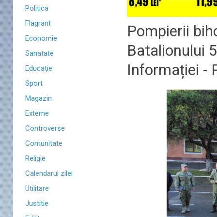
Politica
Flagrant
Pompierii biho
Economie
Batalionului 
Sanatate
Informației - 
Educaţie
Sport
Magazin
Externe
Controverse
Comunitate
Religie
Calendarul zilei
Utilitare
Justitie