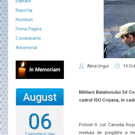
Edilitare
Reportaj
Restituiri
Prima Pagina
Condoleante
Advertorial
Alina Ungur
14 Oc
In Memoriam
Militarii Batalionului 54 Co
August
cadrul ISU Crișana, în cadr
06
Potrivit lt. col. Camelia Ro
nivelului de pregătire a mi
Calendarul zilei