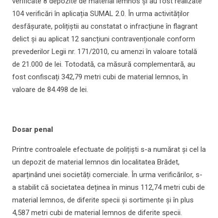
verificate 8 depozite de material lemnos și au fost realizate
104 verificări în aplicația SUMAL 2.0. În urma activităților
desfășurate, polițiștii au constatat o infracțiune în flagrant
delict și au aplicat 12 sancțiuni contravenționale conform
prevederilor Legii nr. 171/2010, cu amenzi în valoare totală
de 21.000 de lei. Totodată, ca măsură complementară, au
fost confiscați 342,79 metri cubi de material lemnos, în
valoare de 84.498 de lei.
Dosar penal
Printre controalele efectuate de polițiști s-a numărat și cel la
un depozit de material lemnos din localitatea Brădet,
aparținând unei societăți comerciale. În urma verificărilor, s-
a stabilit că societatea deținea în minus 112,74 metri cubi de
material lemnos, de diferite specii și sortimente și în plus
4,587 metri cubi de material lemnos de diferite specii.