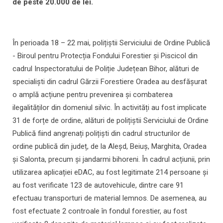
de peste 20.000 de lei.
În perioada 18 – 22 mai, polițiștii Serviciului de Ordine Publică
- Biroul pentru Protecția Fondului Forestier și Piscicol din
cadrul Inspectoratului de Poliție Județean Bihor, alături de
specialiști din cadrul Gărzii Forestiere Oradea au desfășurat
o amplă acțiune pentru prevenirea și combaterea
ilegalităților din domeniul silvic. În activități au fost implicate
31 de forțe de ordine, alături de polițiștii Serviciului de Ordine
Publică fiind angrenați polițiști din cadrul structurilor de
ordine publică din județ, de la Aleșd, Beiuș, Marghita, Oradea
și Salonta, precum și jandarmi bihoreni. În cadrul acțiunii, prin
utilizarea aplicației eDAC, au fost legitimate 214 persoane și
au fost verificate 123 de autovehicule, dintre care 91
efectuau transporturi de material lemnos. De asemenea, au
fost efectuate 2 controale în fondul forestier, au fost