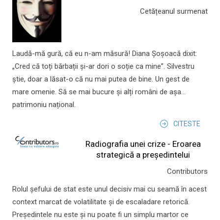
Cetățeanul surmenat
Laudă-mă gură, că eu n-am măsură! Diana Șoșoacă dixit:
„Cred că toți bărbații și-ar dori o soție ca mine”. Silvestru
știe, doar a lăsat-o că nu mai putea de bine. Un gest de
mare omenie. Să se mai bucure și alți români de așa...
patrimoniu național.
CITESTE
Radiografia unei crize - Eroarea
strategică a președintelui
Contributors
Rolul şefului de stat este unul decisiv mai cu seamă în acest
context marcat de volatilitate şi de escaladare retorică.
Preşedintele nu este şi nu poate fi un simplu martor ce