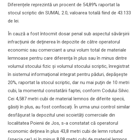
Diferențele reprezintă un procent de 54,89% raportat la
stocul scriptic din SUMAL 2.0, valoarea totală fiind de 43.133
de lei.
În cauză a fost întocmit dosar penal sub aspectul săvârșirii
infracțiunii de deţinerea în depozite de către operatorul
economic sau comerciant a unui volum total de materiale
lemnoase pentru care diferenţa în plus sau în minus dintre
volumul stocului fizic şi volumul stocului scriptic, înregistrat
în sistemul informaţional integrat pentru păduri, depăşeşte
20%, raportat la stocul scriptic, dar nu mai puţin de 10 metri
cubi, la momentul constatării faptei, conform Codului Silvic.
Cei 4,587 metri cubi de material lemnos de diferite specii,
găsiți în plus, au fost confiscați. În urma unui control similar
desfășurat la depozitul unei scoietăți comerciale din
localitatea Poienii de Jos, s-a constatat că operatorul
economic deținea în plus 43,8 metri cubi de lemn rotund
(specia cer) și în minus 8,08 metri cubi de material lemnos,