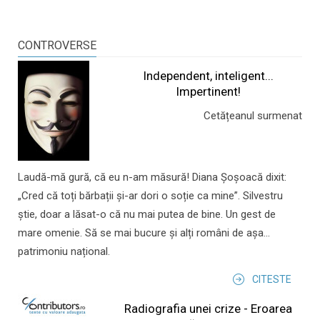
CONTROVERSE
Independent, inteligent...
Impertinent!
Cetățeanul surmenat
Laudă-mă gură, că eu n-am măsură! Diana Șoșoacă dixit:
„Cred că toți bărbații și-ar dori o soție ca mine”. Silvestru
știe, doar a lăsat-o că nu mai putea de bine. Un gest de
mare omenie. Să se mai bucure și alți români de așa...
patrimoniu național.
CITESTE
Radiografia unei crize - Eroarea