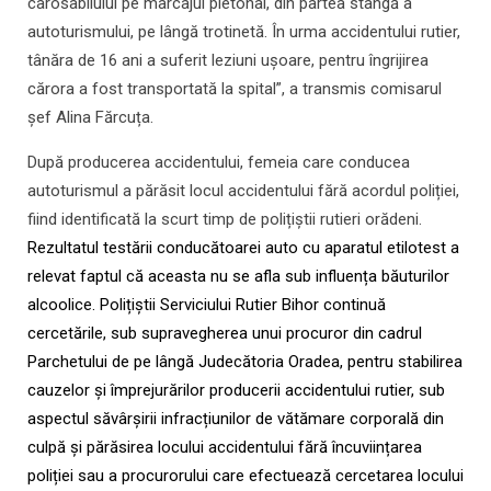
carosabilului pe marcajul pietonal, din partea stângă a
autoturismului, pe lângă trotinetă. În urma accidentului rutier,
tânăra de 16 ani a suferit leziuni ușoare, pentru îngrijirea
cărora a fost transportată la spital”, a transmis comisarul
șef Alina Fărcuța.
După producerea accidentului, femeia care conducea
autoturismul a părăsit locul accidentului fără acordul poliției,
fiind identificată la scurt timp de polițiștii rutieri orădeni.
Rezultatul testării conducătoarei auto cu aparatul etilotest a
relevat faptul că aceasta nu se afla sub influența băuturilor
alcoolice. Polițiștii Serviciului Rutier Bihor continuă
cercetările, sub supravegherea unui procuror din cadrul
Parchetului de pe lângă Judecătoria Oradea, pentru stabilirea
cauzelor și împrejurărilor producerii accidentului rutier, sub
aspectul săvârșirii infracțiunilor de vătămare corporală din
culpă și părăsirea locului accidentului fără încuviințarea
poliției sau a procurorului care efectuează cercetarea locului