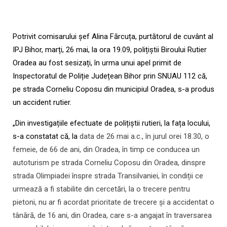
Potrivit comisarului șef Alina Fărcuța, purtătorul de cuvânt al
IPJ Bihor, marți, 26 mai, la ora 19.09, polițiștii Biroului Rutier
Oradea au fost sesizați, în urma unui apel primit de
Inspectoratul de Poliție Județean Bihor prin SNUAU 112 că,
pe strada Corneliu Coposu din municipiul Oradea, s-a produs
un accident rutier.
„Din investigațiile efectuate de polițiștii rutieri, la fața locului,
s-a constatat că, la
data de 26 mai a.c., în jurul orei 18.30, o
femeie, de 66 de ani, din Oradea, în timp ce conducea un
autoturism pe strada Corneliu Coposu din Oradea, dinspre
strada Olimpiadei înspre strada Transilvaniei, în condiții ce
urmează a fi stabilite din cercetări, la o trecere pentru
pietoni, nu ar fi acordat prioritate de trecere și a accidentat o
tânără, de 16 ani, din Oradea, care s-a angajat în traversarea