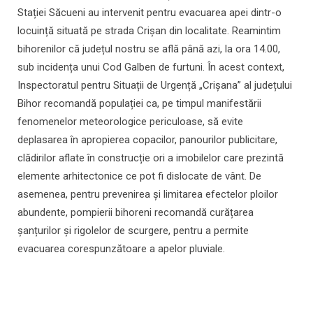
Stației Săcueni au intervenit pentru evacuarea apei dintr-o
locuință situată pe strada Crișan din localitate. Reamintim
bihorenilor că județul nostru se află până azi, la ora 14.00,
sub incidența unui Cod Galben de furtuni. În acest context,
Inspectoratul pentru Situații de Urgență „Crișana” al județului
Bihor recomandă populației ca, pe timpul manifestării
fenomenelor meteorologice periculoase, să evite
deplasarea în apropierea copacilor, panourilor publicitare,
clădirilor aflate în construcție ori a imobilelor care prezintă
elemente arhitectonice ce pot fi dislocate de vânt. De
asemenea, pentru prevenirea și limitarea efectelor ploilor
abundente, pompierii bihoreni recomandă curățarea
șanțurilor și rigolelor de scurgere, pentru a permite
evacuarea corespunzătoare a apelor pluviale.