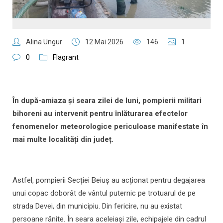
Alina Ungur
12 Mai 2026
146
1
0
Flagrant
În după-amiaza și seara zilei de luni, pompierii militari
bihoreni au intervenit pentru înlăturarea efectelor
fenomenelor meteorologice periculoase manifestate în
mai multe localități din județ.
Astfel, pompierii Secției Beiuș au acționat pentru degajarea
unui copac doborât de vântul puternic pe trotuarul de pe
strada Devei, din municipiu. Din fericire, nu au existat
persoane rănite. În seara aceleiași zile, echipajele din cadrul