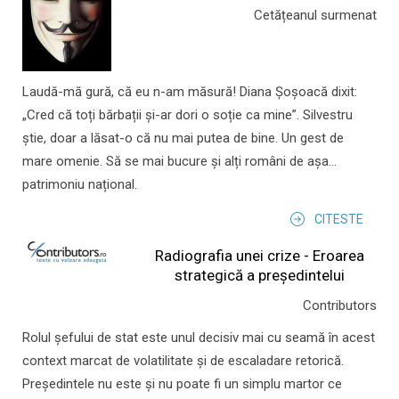
Cetățeanul surmenat
Laudă-mă gură, că eu n-am măsură! Diana Șoșoacă dixit:
„Cred că toți bărbații și-ar dori o soție ca mine”. Silvestru
știe, doar a lăsat-o că nu mai putea de bine. Un gest de
mare omenie. Să se mai bucure și alți români de așa...
patrimoniu național.
CITESTE
Radiografia unei crize - Eroarea
strategică a președintelui
Contributors
Rolul şefului de stat este unul decisiv mai cu seamă în acest
context marcat de volatilitate şi de escaladare retorică.
Preşedintele nu este şi nu poate fi un simplu martor ce