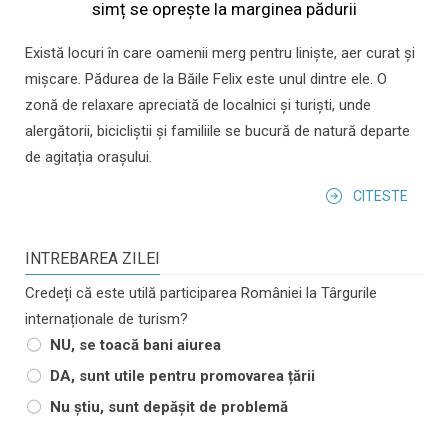
simț se oprește la marginea pădurii
Există locuri în care oamenii merg pentru liniște, aer curat și
mișcare. Pădurea de la Băile Felix este unul dintre ele. O
zonă de relaxare apreciată de localnici și turiști, unde
alergătorii, bicicliștii și familiile se bucură de natură departe
de agitația orașului.
CITESTE
INTREBAREA ZILEI
Credeți că este utilă participarea României la Târgurile
internaționale de turism?
NU, se toacă bani aiurea
DA, sunt utile pentru promovarea țării
Nu știu, sunt depășit de problemă