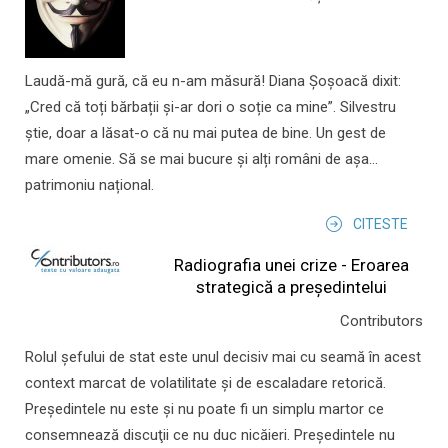
Laudă-mă gură, că eu n-am măsură! Diana Șoșoacă dixit:
„Cred că toți bărbații și-ar dori o soție ca mine”. Silvestru
știe, doar a lăsat-o că nu mai putea de bine. Un gest de
mare omenie. Să se mai bucure și alți români de așa...
patrimoniu național.
CITESTE
Radiografia unei crize - Eroarea
strategică a președintelui
Contributors
Rolul şefului de stat este unul decisiv mai cu seamă în acest
context marcat de volatilitate şi de escaladare retorică.
Preşedintele nu este şi nu poate fi un simplu martor ce
consemnează discuţii ce nu duc nicăieri. Preşedintele nu