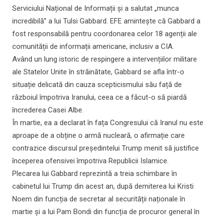
Serviciului Național de Informații și a salutat „munca
incredibilă” a lui Tulsi Gabbard. EFE amintește că Gabbard a
fost responsabilă pentru coordonarea celor 18 agenții ale
comunității de informații americane, inclusiv a CIA.
Având un lung istoric de respingere a intervențiilor militare
ale Statelor Unite în străinătate, Gabbard se afla într-o
situație delicată din cauza scepticismului său față de
războiul împotriva Iranului, ceea ce a făcut-o să piardă
încrederea Casei Albe.
În martie, ea a declarat în fața Congresului că Iranul nu este
aproape de a obține o armă nucleară, o afirmație care
contrazice discursul președintelui Trump menit să justifice
începerea ofensivei împotriva Republicii Islamice.
Plecarea lui Gabbard reprezintă a treia schimbare în
cabinetul lui Trump din acest an, după demiterea lui Kristi
Noem din funcția de secretar al securității naționale în
martie și a lui Pam Bondi din funcția de procuror general în