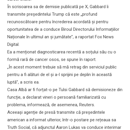
În scrisoarea sa de demisie publicată pe X, Gabbard îi
transmite președintelui Trump că este „profund
recunoscătoare pentru încrederea acordată și pentru
oportunitatea de a conduce Biroul Directorului Informațiilor
Naționale în ultimul an și jumătate”, a raportat Fox News
Digital.
Ea a menționat diagnosticarea recentă a soțului său cu o
formă rară de cancer osos, se spune în raport.
„În acest moment trebuie să mă retrag din serviciul public
pentru a fi alături de el și a-l sprijini pe deplin în această
luptă”, a scris ea.
Casa Albă ar fi forțat-o pe Tulsi Gabbard să demisioneze din
funcție, a declarat vineri o persoană familiarizată cu
problema, informează, de asemenea, Reuters.
Aceeași agenție de presă transmite că președintele
american a informat ulterior, într-o postare pe rețeaua sa
Truth Social, că adjunctul Aaron Lukas va conduce interimar