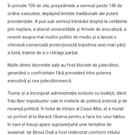
În primele 100 de zile, președintele a semnat peste 140 de
ordine executive, depășind limitele tradiționale ale puterii
prezidențiale. A pus sub semnul întrebării dreptul la cetățenie
prin naștere, a atacat universitățile și firmele de avocatură, a
revenit asupra mai multor politici de mediu și a lansat o
ofensivă comercială protecționistă împotriva unei mari părți
a lumii, înainte de a o retrage parțial.
Multe dintre decretele sale au fost blocate de judecători,
generând o confruntare fără precedent între puterea
executivă și cea judecătorească.
Trump și-a înconjurat administrația exclusiv cu loialiști, dând
frâu liber impulsurilor sale în materie de politică externă și de
revanșă politică. În holul de intrare al Casei Albe, el a mutat
un portret al lui Barack Obama pentru a face loc unui tablou
în care el însuși apare supraviețuind unei tentative de
asasinat. Iar Biroul Oval a fost redecorat conform stilului