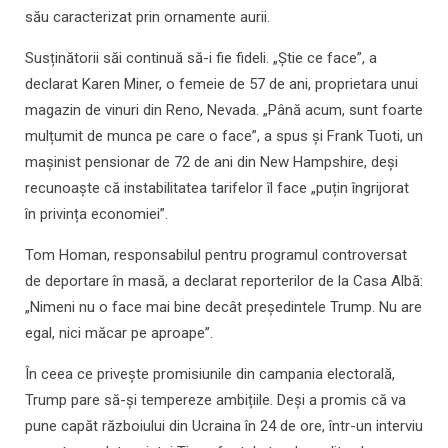
său caracterizat prin ornamente aurii.
Susținătorii săi continuă să-i fie fideli. „Știe ce face”, a
declarat Karen Miner, o femeie de 57 de ani, proprietara unui
magazin de vinuri din Reno, Nevada. „Până acum, sunt foarte
mulțumit de munca pe care o face”, a spus și Frank Tuoti, un
mașinist pensionar de 72 de ani din New Hampshire, deși
recunoaște că instabilitatea tarifelor îl face „puțin îngrijorat
în privința economiei”.
Tom Homan, responsabilul pentru programul controversat
de deportare în masă, a declarat reporterilor de la Casa Albă:
„Nimeni nu o face mai bine decât președintele Trump. Nu are
egal, nici măcar pe aproape”.
În ceea ce privește promisiunile din campania electorală,
Trump pare să-și tempereze ambițiile. Deși a promis că va
pune capăt războiului din Ucraina în 24 de ore, într-un interviu