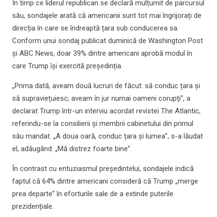
În timp ce liderul republican se declară mulțumit de parcursul
său, sondajele arată că americanii sunt tot mai îngrijorați de
direcția în care se îndreaptă țara sub conducerea sa.
Conform unui sondaj publicat duminică de Washington Post
și ABC News, doar 39% dintre americani aprobă modul în
care Trump își exercită președinția.
„Prima dată, aveam două lucruri de făcut: să conduc țara și
să supraviețuiesc; aveam în jur numai oameni corupți”, a
declarat Trump într-un interviu acordat revistei The Atlantic,
referindu-se la consilierii și membrii cabinetului din primul
său mandat. „A doua oară, conduc țara și lumea”, s-a lăudat
el, adăugând: „Mă distrez foarte bine”.
În contrast cu entuziasmul președintelui, sondajele indică
faptul că 64% dintre americani consideră că Trump „merge
prea departe” în eforturile sale de a extinde puterile
prezidențiale.