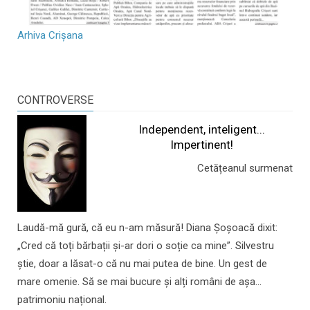
Arhiva Crișana
CONTROVERSE
Independent, inteligent...
Impertinent!
Cetățeanul surmenat
Laudă-mă gură, că eu n-am măsură! Diana Șoșoacă dixit:
„Cred că toți bărbații și-ar dori o soție ca mine”. Silvestru
știe, doar a lăsat-o că nu mai putea de bine. Un gest de
mare omenie. Să se mai bucure și alți români de așa...
patrimoniu național.