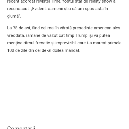
recent acordat revistei Time, fostul star de reality show a
recunoscut: „Evident, oamenii știu că am spus asta în
glumă”.
La 78 de ani, fiind cel mai în vârstă președinte american ales
vreodată, rămâne de văzut cât timp Trump își va putea
menține ritmul frenetic și imprevizibil care i-a marcat primele
100 de zile din cel de-al doilea mandat.
Comentarii