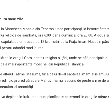
dura șase zile
pe la Moscheea Mosala din Teheran, unde participanții la înmormântar
lui religios de sâmbătă, ora 6:00, până duminică, ora 20:00. A doua zi
e capitala pe un traseu de 12 kilometri, de la Piața Imam Hussein până
l pentru adunări mari în Iran.
lători în orașul Qom, centrul religios al țării, unde se află principalele
tre cele mai importante moschei din Republica Islamică.
 altarul Fatimei Masuma, fiica celui de-al șaptelea imam al islamului ș
dincioșii cred că apare Mahdi, imamul ascuns de peste o mie de an
 mântuitor al umanității.
 va deplasa în Irak, unde sunt planificate ceremonii în orașele sfinte ș