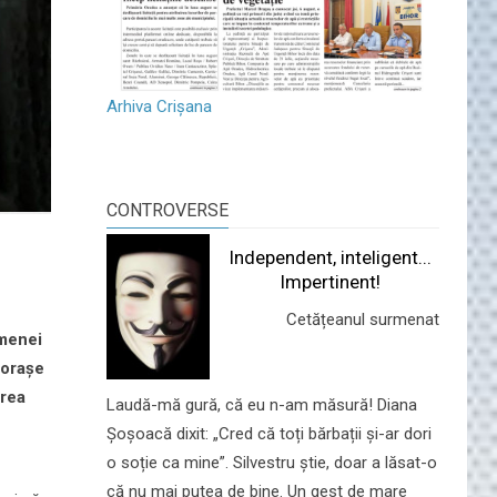
Arhiva Crișana
CONTROVERSE
Independent, inteligent...
Impertinent!
Cetățeanul surmenat
amenei
 orașe
erea
Laudă-mă gură, că eu n-am măsură! Diana
Șoșoacă dixit: „Cred că toți bărbații și-ar dori
o soție ca mine”. Silvestru știe, doar a lăsat-o
că nu mai putea de bine. Un gest de mare