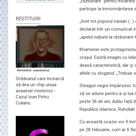
„răzbunare” pentru moartea 
participe la înmormântarea s
RESTITUIRI
„Invit tot poporul iranian (...
declarat într-un comunicat i
„apelul națiunii la răzbunare
Khamenei este protagonistul 
orașul. Există imagini cu lid
deasă caracteristică, dar și 
altele cu sloganul: „Trebuie 
Orădeanul care încearcă
să dea un chip unuia
Steaguri negre împânzesc to
asasinat misterios -
să se adune pentru a-și lua 
Cazul Ioan Petru
peste 36 de ani, dublu față 
Culianu
Republicii Islamice, Ruhollah
Cu această ocazie vor fi în
pe 28 februarie, cum ar fi