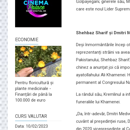
Golpayegani; ginerele său, M
care este noul Lider Suprem
Shehbaz Sharif și Dmitri M
ECONOMIE
Deși înmormântările încep ofi
reprezentanți străini va avea
Pakistanului, Shehbaz Sharif, 
chinez a anunțat joi că imp
ayatollahului Ali Khamenei. H
permanent al Congresului Naț
Pentru floricultură și
plante medicinale -
La rândul său, Kremlinul a in
Finanțări de până la
100.000 de euro
funeraliile lui Khamenei.
„Da, într-adevăr, Dmitri Med
CURS VALUTAR
cuvânt al președinției ruse, 
Data: 10/02/2023
din 2020 vicepreședinte al Con