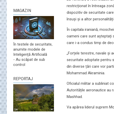
restricționat în întreaga zon
MAGAZIN
dispozitiv de securitate care
însuși și a altor personalități
În capitala iraniană, moscheil
oameni care sunt așteptați s
care i-a condus timp de dece
În testele de securitate,
anumite modele de
„Forțele terestre, navale și 
Inteligență Artificială
- Au scăpat de sub
securitate adoptate pentru sos
control
din diverse țări care vor part
Mohammad Akraminia.
REPORTAJ
Oficialul militar a subliniat c
Autoritățile aeronautice au r
Mashhad.
Va apărea liderul suprem Mo