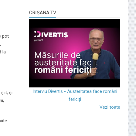
CRIŞANA TV
e pot
,
 la
Interviu Divertis - Austeritatea face români
iit, și
fericiți
i,
Vezi toate
iite