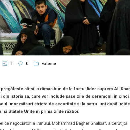
1
0
Externe
 pregătește să-și ia rămas bun de la fostul lider suprem Ali Kh
 din istoria sa, care vor include șase zile de ceremonii în cinci
ndul unor măsuri stricte de securitate și la patru luni după ucid
el și Statele Unite în prima zi de război.
pei de negociatori a Iranului, Mohammad Bagher Ghalibaf, a cerut joi