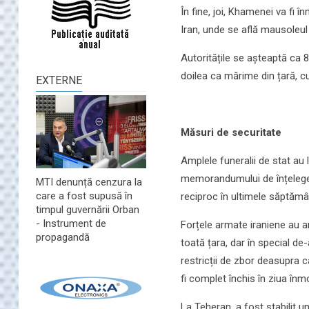
În fine, joi, Khamenei va fi
Iran, unde se află mausoleul 
Autoritățile se așteaptă ca 8
doilea ca mărime din țară, cu
EXTERNE
Măsuri de securitate
Amplele funeralii de stat au 
memorandumului de înțelegere
MTI denunță cenzura la
care a fost supusă în
reciproc în ultimele săptămâ
timpul guvernării Orban
- Instrument de
Forțele armate iraniene au a
propagandă
toată țara, dar în special de-
restricții de zbor deasupra c
fi complet închis în ziua înm
La Teheran, a fost stabilit u