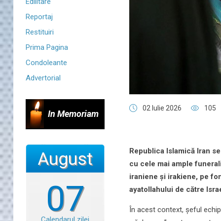
Edilitare
Reportaj
Restituiri
Prima Pagina
Condoleante
Advertorial
02 Iulie 2026
105
In Memoriam
Republica Islamică Iran se
August
cu cele mai ample funeralii
iraniene și irakiene, pe fo
07
ayatollahului de către Isra
În acest context, șeful echi
Calendarul zilei