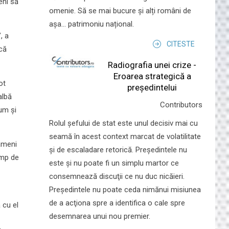
eni să
omenie. Să se mai bucure și alți români de
așa... patrimoniu național.
, a
CITESTE
 că
Radiografia unei crize -
Eroarea strategică a
ot
președintelui
albă
Contributors
cum și
Rolul şefului de stat este unul decisiv mai cu
seamă în acest context marcat de volatilitate
ameni
şi de escaladare retorică. Preşedintele nu
imp de
este şi nu poate fi un simplu martor ce
consemnează discuţii ce nu duc nicăieri.
Preşedintele nu poate ceda nimănui misiunea
de a acţiona spre a identifica o cale spre
 cu el
desemnarea unui nou premier.