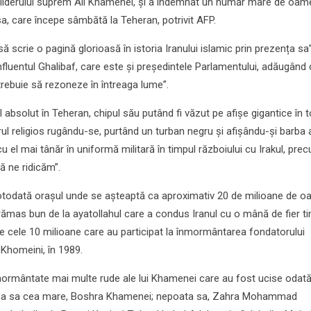
liderului suprem Ali Khamenei, și a îndemnat un număr mare de oam
a, care începe sâmbătă la Teheran, potrivit AFP.
) să scrie o pagină glorioasă în istoria Iranului islamic prin prezența sa”
nfluentul Ghalibaf, care este și președintele Parlamentului, adăugând
 trebuie să rezoneze în întreaga lume”.
absolut în Teheran, chipul său putând fi văzut pe afișe gigantice în t
erul religios rugându-se, purtând un turban negru și afișându-și barba 
cu el mai tânăr în uniformă militară în timpul războiului cu Irakul, pre
să ne ridicăm”.
todată orașul unde se așteaptă ca aproximativ 20 de milioane de o
rămas bun de la ayatollahul care a condus Iranul cu o mână de fier t
de cele 10 milioane care au participat la înmormântarea fondatorului
 Khomeini, în 1989.
mormântate mai multe rude ale lui Khamenei care au fost ucise odată
 fiica sa cea mare, Boshra Khamenei; nepoata sa, Zahra Mohammad