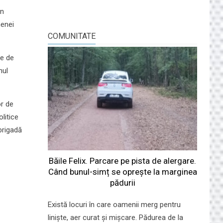
un
menei
COMUNITATE
le de
hul
or de
olitice
 brigadă
Băile Felix. Parcare pe pista de alergare.
Când bunul-simț se oprește la marginea
pădurii
Există locuri în care oamenii merg pentru
liniște, aer curat și mișcare. Pădurea de la