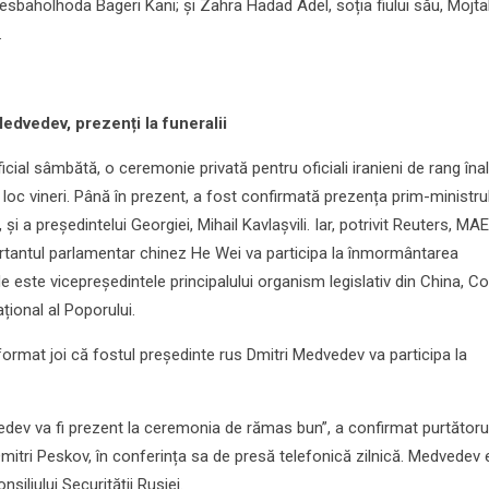
esbaholhoda Bageri Kani; și Zahra Hadad Adel, soția fiului său, Mojta
.
edvedev, prezenți la funeralii
cial sâmbătă, o ceremonie privată pentru oficiali iranieni de rang înal
 loc vineri. Până în prezent, a fost confirmată prezența prim-ministru
și a președintelui Georgiei, Mihail Kavlașvili. Iar, potrivit Reuters, MAE
ortantul parlamentar chinez He Wei va participa la înmormântarea
e este vicepreședintele principalului organism legislativ din China, C
ional al Poporului.
format joi că fostul președinte rus Dmitri Medvedev va participa la
vedev va fi prezent la ceremonia de rămas bun”, a confirmat purtătoru
Dmitri Peskov, în conferința sa de presă telefonică zilnică. Medvedev 
siliului Securității Rusiei.