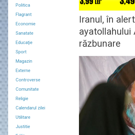
Politica
Flagrant
Iranul, în ale
Economie
ayatollahului 
Sanatate
răzbunare
Educaţie
Sport
Magazin
Externe
Controverse
Comunitate
Religie
Calendarul zilei
Utilitare
Justitie