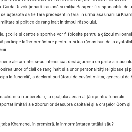
ă. Garda Revoluționară Iraniană și miliția Basij vor fi responsabile de 
 se așteaptă să fie fără precedent în țară, în urma asasinării lui Kha
 militare și politice de rang înalt în timpul războiului.
e, școlile și centrele sportive vor fi folosite pentru a găzdui milioane
ă participe la înmormântare pentru a-și lua rămas bun de la ayatolla
nii.
aeriene ale armatei și-au intensificat desfășurarea ca parte a măsuril
irea unor oficiali de rang înalt și a unor personalități religioase și p
icipa la funeralii”, a declarat purtătorul de cuvânt militar, generalul de
onsolidarea frontierelor și a spațiului aerian al țării pentru funeralii.
aportat limitări ale zborurilor deasupra capitalei și a orașelor Qom și
jtaba Khamenei, în premieră, la înmormântarea tatălui său?