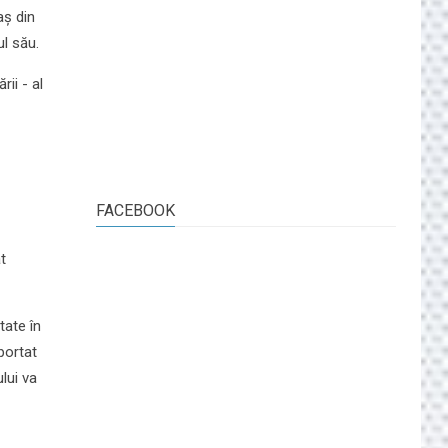
aș din
ul său.
ii - al
FACEBOOK
t
tate în
aportat
lui va