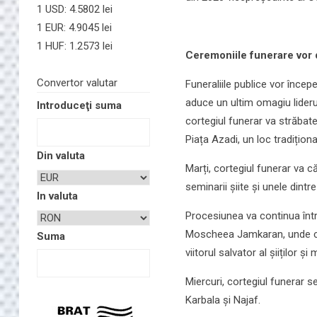
1 USD: 4.5802 lei
1 EUR: 4.9045 lei
1 HUF: 1.2573 lei
Ceremoniile funerare vor 
Convertor valutar
Funeraliile publice vor înce
aduce un ultim omagiu lideru
Introduceţi suma
cortegiul funerar va străbat
Piața Azadi, un loc tradiționa
Din valuta
Marți, cortegiul funerar va că
seminarii șiite și unele din
In valuta
Procesiunea va continua între
Moscheea Jamkaran, unde cre
Suma
viitorul salvator al șiiților și
Miercuri, cortegiul funerar se
Karbala și Najaf.