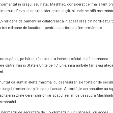
 înmormântat în orașul său natal, Mashhad, considerat cel mai sfânt or
imamului Reza, al optulea lider spiritual șiit, și unde se află mormânt
,5 milioane de oameni să călătorească în acest oraș din nord-estul țăr
 trei milioane de locuitori - pentru a participa la înmormântare.
loc după ce, pe hârtie, războiul s-a încheiat oficial, după semnarea
 dintre Iran și Statele Unite pe 17 iunie, însă ambele țări s-au ataca
ni.
nunțat că sunt în alertă maximă, cu desfășurări ale forțelor de securi
a lungul frontierelor și în spațiul aerian. Autoritățile aeronautice au r
apitalei în zilele ceremoniilor, iar spațiul aerian de deasupra Mashhadu
ormântării.
n perimetru de securitate de 1,5 kilometri în jurul Mosalei, cu acces