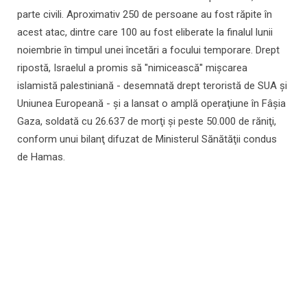
parte civili. Aproximativ 250 de persoane au fost răpite în
acest atac, dintre care 100 au fost eliberate la finalul lunii
noiembrie în timpul unei încetări a focului temporare. Drept
ripostă, Israelul a promis să ''nimicească'' mişcarea
islamistă palestiniană - desemnată drept teroristă de SUA şi
Uniunea Europeană - şi a lansat o amplă operaţiune în Fâşia
Gaza, soldată cu 26.637 de morţi şi peste 50.000 de răniţi,
conform unui bilanţ difuzat de Ministerul Sănătăţii condus
de Hamas.