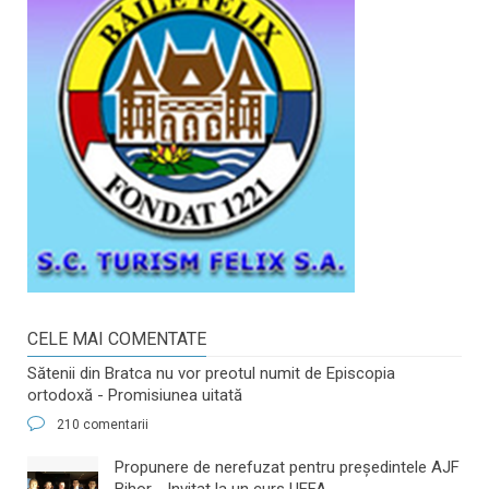
CELE MAI COMENTATE
Sătenii din Bratca nu vor preotul numit de Episcopia
ortodoxă - Promisiunea uitată
210 comentarii
​Propunere de nerefuzat pentru preşedintele AJF
Bihor - Invitat la un curs UEFA