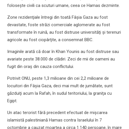
foloseşte civili ca scuturi umane, ceea ce Hamas dezminte.
Zone rezidenţiale întregi din toată Fâşia Gaza au fost
devastate, foste străzi comerciale aglomerate au fost
transformate în ruină, au fost distruse universităţi şi terenuri
agricole au fost ciopârţite, a consemnat BBC.
Imaginile arată că doar în Khan Younis au fost distruse sau
avariate peste 38.000 de clădiri. Zeci de mii de oameni au
fugit din oraş din cauza conflictului.
Potrivit ONU, peste 1,3 milioane din cei 2,2 milioane de
locuitori din Fâşia Gaza, deci mai mult de jumătate, sunt
găzduiţi acum la Rafah, în sudul teritoriului, la graniţa cu
Egipt.
Un atac terorist fără precedent efectuat de mişcarea
islamistă palestiniană Hamas contra Israelului în 7
octombrie a cauzat moartea a circa 1.140 persoane, în mare