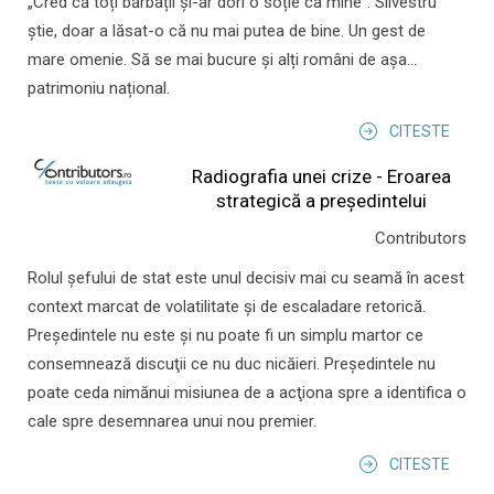
„Cred că toți bărbații și-ar dori o soție ca mine”. Silvestru
știe, doar a lăsat-o că nu mai putea de bine. Un gest de
mare omenie. Să se mai bucure și alți români de așa...
patrimoniu național.
CITESTE
Radiografia unei crize - Eroarea
strategică a președintelui
Contributors
Rolul şefului de stat este unul decisiv mai cu seamă în acest
context marcat de volatilitate şi de escaladare retorică.
Preşedintele nu este şi nu poate fi un simplu martor ce
consemnează discuţii ce nu duc nicăieri. Preşedintele nu
poate ceda nimănui misiunea de a acţiona spre a identifica o
cale spre desemnarea unui nou premier.
CITESTE