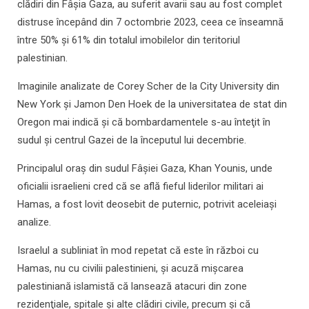
clădiri din Fâşia Gaza, au suferit avarii sau au fost complet
distruse începând din 7 octombrie 2023, ceea ce înseamnă
între 50% şi 61% din totalul imobilelor din teritoriul
palestinian.
Imaginile analizate de Corey Scher de la City University din
New York şi Jamon Den Hoek de la universitatea de stat din
Oregon mai indică şi că bombardamentele s-au înteţit în
sudul şi centrul Gazei de la începutul lui decembrie.
Principalul oraş din sudul Fâşiei Gaza, Khan Younis, unde
oficialii israelieni cred că se află fieful liderilor militari ai
Hamas, a fost lovit deosebit de puternic, potrivit aceleiaşi
analize.
Israelul a subliniat în mod repetat că este în război cu
Hamas, nu cu civilii palestinieni, şi acuză mişcarea
palestiniană islamistă că lansează atacuri din zone
rezidenţiale, spitale şi alte clădiri civile, precum şi că