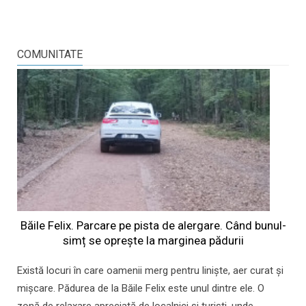
COMUNITATE
Băile Felix. Parcare pe pista de alergare. Când bunul-
simț se oprește la marginea pădurii
Există locuri în care oamenii merg pentru liniște, aer curat și
mișcare. Pădurea de la Băile Felix este unul dintre ele. O
zonă de relaxare apreciată de localnici și turiști, unde