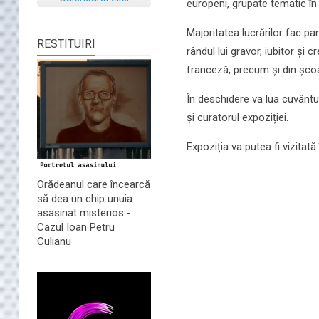
europeni, grupate tematic în 
Majoritatea lucrărilor fac p
RESTITUIRI
rândul lui gravor, iubitor și 
franceză, precum și din școa
În deschidere va lua cuvântul
și curatorul expoziției.
Expoziția va putea fi vizitată
Orădeanul care încearcă
să dea un chip unuia
asasinat misterios -
Cazul Ioan Petru
Culianu