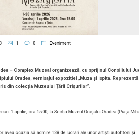
3
1
0
Eveniment
radea – Complex Muzeal organizează, cu sprijinul Consiliului J
ipiului Oradea, vernisajul expoziției „Muza și ispita. Reprezentă
ris din colecția Muzeului Țării Crișurilor”.
uri, 1 aprilie, ora 15.00, la Secția Muzeul Orașului Oradea (Piața Mih
 vor avea ocazia să admire 138 de lucrări ale unor artiști autohtoni și