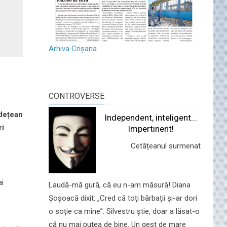
Arhiva Crișana
CONTROVERSE
udețean
Independent, inteligent...
ri
Impertinent!
Cetățeanul surmenat
ai
Laudă-mă gură, că eu n-am măsură! Diana
Șoșoacă dixit: „Cred că toți bărbații și-ar dori
o soție ca mine”. Silvestru știe, doar a lăsat-o
că nu mai putea de bine. Un gest de mare