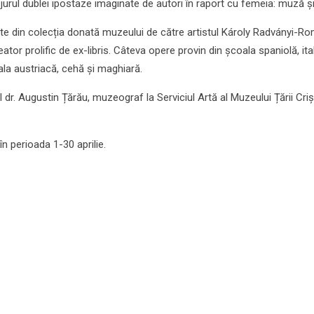
jurul dublei ipostaze imaginate de autori în raport cu femeia: muză și 
arte din colecția donată muzeului de către artistul Károly Radványi-Ro
creator prolific de ex-libris. Câteva opere provin din școala spaniolă, ita
la austriacă, cehă și maghiară.
 dr. Augustin Țărău, muzeograf la Serviciul Artă al Muzeului Țării Criș
 în perioada 1-30 aprilie.