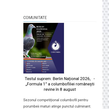
COMUNITATE
Testul suprem: Berlin Național 2026, -
„Formula 1” a columbofiliei româneşti
revine în 8 august
Sezonul competițional columbofil pentru
porumbeii maturi atinge punctul culminant.