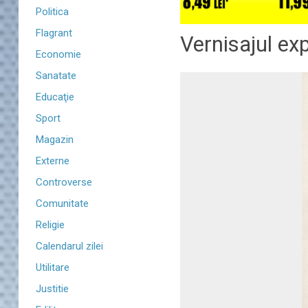
Politica
Flagrant
Vernisajul exp
Economie
Sanatate
Educaţie
Sport
Magazin
Externe
Controverse
Comunitate
Religie
Calendarul zilei
Utilitare
Justitie