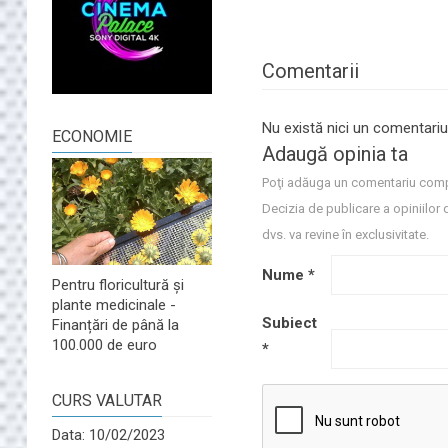
Comentarii
Nu există nici un comentariu
ECONOMIE
Adaugă opinia ta
Poţi adăuga un comentariu comp
Decizia de publicare a opiniilor 
dvs. va revine în exclusivitate.
Nume
*
Pentru floricultură și
plante medicinale -
Subiect
Finanțări de până la
100.000 de euro
*
CURS VALUTAR
Data: 10/02/2023