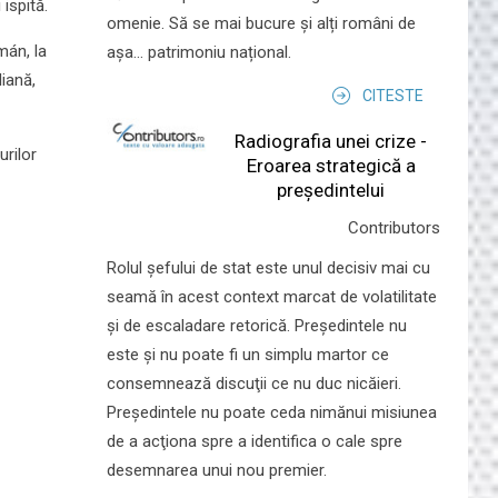
ispită.
omenie. Să se mai bucure și alți români de
mán, la
așa... patrimoniu național.
liană,
CITESTE
Radiografia unei crize -
urilor
Eroarea strategică a
președintelui
Contributors
Rolul şefului de stat este unul decisiv mai cu
seamă în acest context marcat de volatilitate
şi de escaladare retorică. Preşedintele nu
este şi nu poate fi un simplu martor ce
consemnează discuţii ce nu duc nicăieri.
Preşedintele nu poate ceda nimănui misiunea
de a acţiona spre a identifica o cale spre
desemnarea unui nou premier.