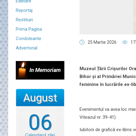
Edilitare
Reportaj
Restituiri
Prima Pagina
Condoleante
25 Martie 2026
17
Advertorial
Muzeul Țării Crișurilor O
In Memoriam
Bihor și al Primăriei Munic
feminine în lucrările ex-lib
August
Evenimentul va avea loc mierc
06
Viteazul nr. 39-41).
Iubitorii de grafică ex-libris
Calendarul zilei