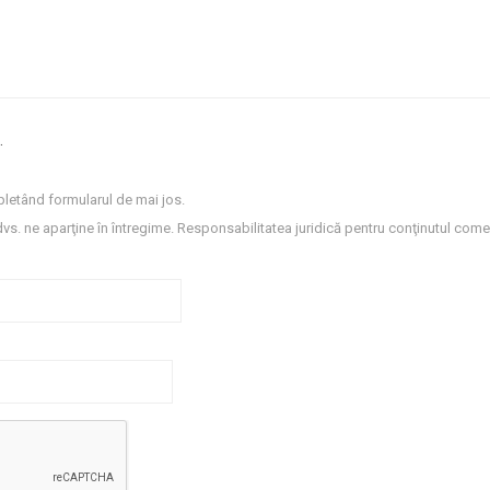
.
letând formularul de mai jos.
dvs. ne aparţine în întregime. Responsabilitatea juridică pentru conţinutul comen