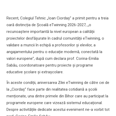
Recent, Colegiul Tehnic „Ioan Ciordaș” a primit pentru a treia
oară distincția de Școală eTwinning 2026-2027, „o
recunoaștere importantă la nivel european a calității
proiectelor desfășurate în cadrul comunității eTwinning, o
validare a muncii în echipă a profesorilor și elevilor, a
angajamentului pentru o educație modernă, conectată la
valori europene”, după cum declara prof. Corina-Emilia
Sabău, coordonatoare pentru proiecte și programe
educative școlare și extrașcolare.
În aceste condiții, aniversarea Zilei eTwinning de către cei de
la „Ciordaș” face parte din realitatea cotidiană a școlii
menționate, una dintre primele din Bihor care au participat la
programele europene care vizează sistemul educațional.
Despre activitățile dedicate acestui eveniment ne-a vorbit tot