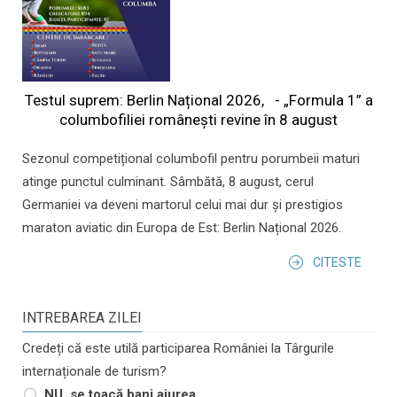
Testul suprem: Berlin Național 2026, - „Formula 1” a
columbofiliei româneşti revine în 8 august
Sezonul competițional columbofil pentru porumbeii maturi
atinge punctul culminant. Sâmbătă, 8 august, cerul
Germaniei va deveni martorul celui mai dur și prestigios
maraton aviatic din Europa de Est: Berlin Național 2026.
CITESTE
INTREBAREA ZILEI
Credeți că este utilă participarea României la Târgurile
internaționale de turism?
NU, se toacă bani aiurea