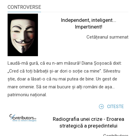
CONTROVERSE
Independent, inteligent...
Impertinent!
Cetățeanul surmenat
Laudă-mă gură, că eu n-am măsură! Diana Șoșoacă dixit:
„Cred că toți bărbații și-ar dori o soție ca mine”. Silvestru
știe, doar a lăsat-o că nu mai putea de bine. Un gest de
mare omenie. Să se mai bucure și alți români de așa...
patrimoniu național.
CITESTE
Radiografia unei crize - Eroarea
strategică a președintelui
Contributors