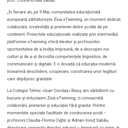
prof. Corina-Emilia Sabău:
„În fiecare an, pe 9 Mai, comunitatea educațională
europeană sărbătorește Ziua eTwinning, un moment dedicat
colaborării, creativității și prieteniei dintre școlile de pe
continent. Proiectele educaționale realizate prin intermediul
platformei eTwinning oferă elevilor și profesorilor
oportunitatea de a învăța împreună, de a descoperi noi
culturi și de a-și dezvolta competențele lingvistice, de
communicare și digitale. E o dovadă că educația modernă
înseamnă deschidere, cooperare, construirea unor legături
care depășesc granițele.
La Colegiul Tehnic «Ioan Ciordaș» Beiuș am sărbătorit cu
bucurie și entuziasm Ziua eTwinning, zi consacrată
colaborării, prieteniei și educației fără granițe. Printre
momentele speciale facilitate de conducerea școlii –
profesorii Claudia-Florina Cighir și Adrian-Ionuț Sabău,
directoare, respectiv director adjunct – împreună cu mine, în