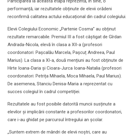
Participarea la această etapă reprezintă, în sine, o
performanță, iar rezultatele obținute de elevii orădeni
reconfirmă calitatea actului educațional din cadrul colegiului.
Elevii Colegiului Economic „Partenie Cosma” au obținut
rezultate remarcabile. Premiul III a fost câștigat de Gîrdan
Andrada-Nicola, elevă în clasa a XII-a (profesori
coordonatori: Pașcalău Marcela, Pașcuț Andreea, Paul
Marius). La clasa a XI-a, două mențiuni au fost obținute de
Hirte Ioana-Daria și Cioara-Jurca Ioana-Natalia (profesori
coordonatori: Petrița Mihaela, Moca Mihaela, Paul Marius).
De asemenea, Stanciu Denisa-Maria a reprezentat cu
succes colegiul în cadrul competiției.
Rezultatele au fost posibile datorită muncii susținute a
elevilor și implicării constante a profesorilor coordonatori,
care i-au ghidat pe parcursul întregului an școlar.
„Suntem extrem de mândri de elevii noștri, care au