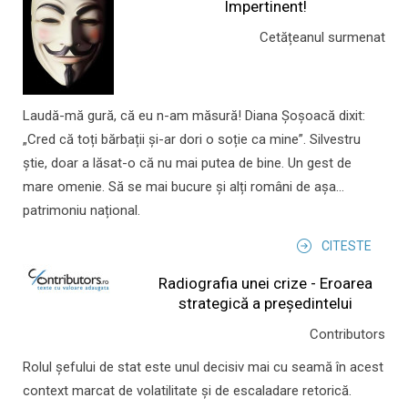
Impertinent!
Cetățeanul surmenat
Laudă-mă gură, că eu n-am măsură! Diana Șoșoacă dixit:
„Cred că toți bărbații și-ar dori o soție ca mine”. Silvestru
știe, doar a lăsat-o că nu mai putea de bine. Un gest de
mare omenie. Să se mai bucure și alți români de așa...
patrimoniu național.
CITESTE
Radiografia unei crize - Eroarea
strategică a președintelui
Contributors
Rolul şefului de stat este unul decisiv mai cu seamă în acest
context marcat de volatilitate şi de escaladare retorică.