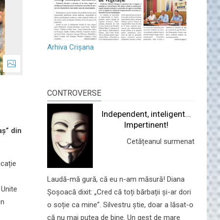
Arhiva Crișana
CONTROVERSE
Independent, inteligent...
Impertinent!
aș” din
Cetățeanul surmenat
ucație
Laudă-mă gură, că eu n-am măsură! Diana
 Unite
Șoșoacă dixit: „Cred că toți bărbații și-ar dori
on
o soție ca mine”. Silvestru știe, doar a lăsat-o
că nu mai putea de bine. Un gest de mare