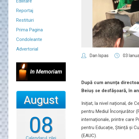
Edilitare
Reportaj
Restituiri
Prima Pagina
Condoleante
Advertorial
Dan Ispas
03 Ianu
In Memoriam
După cum anunța directoar
Beiuș se desfășoară, în a
August
Inițiat, la nivel național, 
pentru Mediul Înconjurător (
08
internaționale, printre care 
pentru Educație, Știință și 
(EAUC).
Calendarul zilei