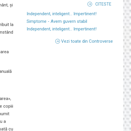
CITESTE
mânt, și
Independent, inteligent... Impertinent!
Simptome - Avem guvern stabil
ibuit la
Independent, inteligent... Impertinent!
constând
Vezi toate din Controverse
zarea
 anuală
area»,
 copiii
 numit
ru a
nsată cu