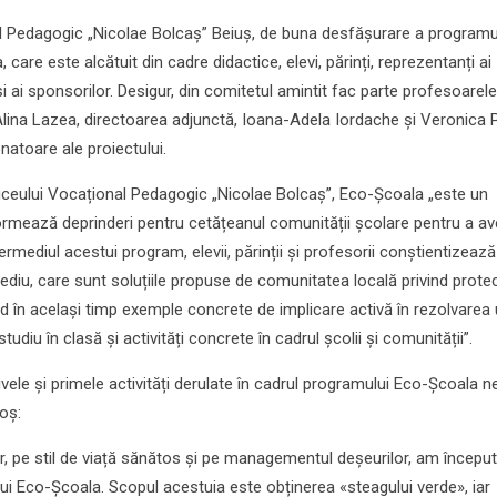
al Pedagogic „Nicolae Bolcaș” Beiuș, de buna desfășurare a programu
are este alcătuit din cadre didactice, elevi, părinți, reprezentanți ai
și ai sponsorilor. Desigur, din comitetul amintit fac parte profesoarel
, Alina Lazea, directoarea adjunctă, Ioana-Adela Iordache și Veronica 
natoare ale proiectului.
iceului Vocațional Pedagogic „Nicolae Bolcaș”, Eco-Școala „este un
rmează deprinderi pentru cetățeanul comunității școlare pentru a a
termediul acestui program, elevii, părinții și profesorii conștientizeaz
diu, care sunt soluțiile propuse de comunitatea locală privind protec
d în același timp exemple concrete de implicare activă în rezolvarea
udiu în clasă și activități concrete în cadrul școlii și comunității”.
ivele și primele activități derulate în cadrul programului Eco-Școala n
oș:
, pe stil de viață sănătos și pe managementul deșeurilor, am început
lui Eco-Școala. Scopul acestuia este obținerea «steagului verde», iar