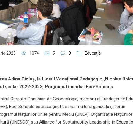
arie 2023
1074
5
0
Educaţie
ea Adina Cioloș, la Liceul Vocațional Pedagogic „Nicolae Bolc
nul școlar 2022-2023, Programul mondial Eco-Schools.
de Centrul Carpato-Danubian de Geoecologie, membru al Fundației de Ed
FEE), Eco-Schools este susținut de mai multe organizații și foruri
Programul Națiunilor Unite pentru Mediu (UNEP), Organizația Națiunilor
Cultură (UNESCO) sau Alliance for Sustainability Leadership in Educati