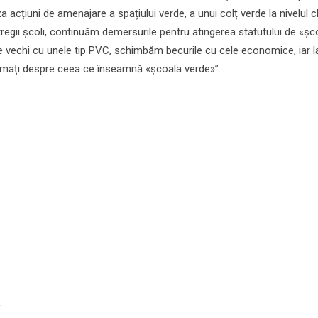
acțiuni de amenajare a spațiului verde, a unui colț verde la nivelul cl
 întregii școli, continuăm demersurile pentru atingerea statutului de «șc
le vechi cu unele tip PVC, schimbăm becurile cu cele economice, iar l
formați despre ceea ce înseamnă «școala verde»”.
.