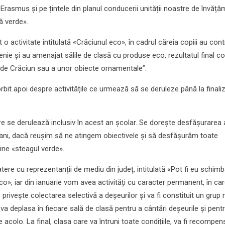
 Erasmus și pe țintele din planul conducerii unității noastre de învăță
 verde».
 activitate intitulată «Crăciunul eco», în cadrul căreia copiii au contr
enie și au amenajat sălile de clasă cu produse eco, rezultatul final 
 de Crăciun sau a unor obiecte ornamentale”.
rbit apoi despre activitățile ce urmează să se deruleze până la finali
are se derulează inclusiv în acest an școlar. Se dorește desfășurarea
 ani, dacă reușim să ne atingem obiectivele și să desfășurăm toate
ine «steagul verde».
ere cu reprezentanții de mediu din județ, intitulată «Pot fi eu schimb
», iar din ianuarie vom avea activități cu caracter permanent, în care
e privește colectarea selectivă a deșeurilor și va fi constituit un grup
 va deplasa în fiecare sală de clasă pentru a cântări deșeurile și pent
 acolo. La final, clasa care va întruni toate condițiile, va fi recompe