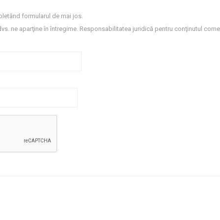
letând formularul de mai jos.
dvs. ne aparţine în întregime. Responsabilitatea juridică pentru conţinutul comen