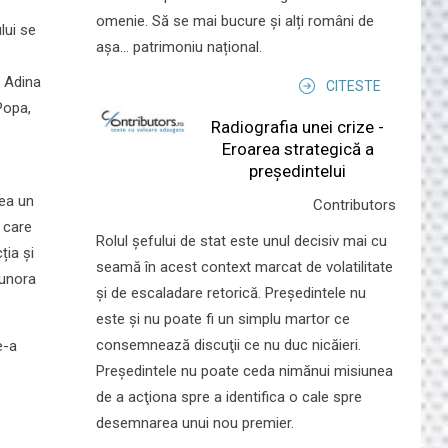
omenie. Să se mai bucure și alți români de
lui se
așa... patrimoniu național.
e Adina
CITESTE
Popa,
Radiografia unei crize -
Eroarea strategică a
președintelui
vea un
Contributors
ă care
Rolul şefului de stat este unul decisiv mai cu
ția și
seamă în acest context marcat de volatilitate
 unora
şi de escaladare retorică. Preşedintele nu
este şi nu poate fi un simplu martor ce
consemnează discuţii ce nu duc nicăieri.
e-a
Preşedintele nu poate ceda nimănui misiunea
de a acţiona spre a identifica o cale spre
desemnarea unui nou premier.