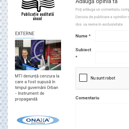
Adaugă opinia ta
Poţi adăuga un comentariu comp
Decizia de publicare a opiniilor 
dvs. va revine în exclusivitate.
EXTERNE
Nume
*
Subiect
*
MTI denunță cenzura la
care a fost supusă în
timpul guvernării Orban
- Instrument de
Comentariu
propagandă