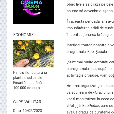
obiectivele se pliază pe cele
anume să devenim o «școală
În această perioadă, am avut o
îmbunătățirea stării de curăț
în confecționarea brăduților
ECONOMIE
Interlocutoarea noastră a vo
programului Eco-Școala:
„Sunt mai multe activități c
a programului, dar, după doi
Pentru floricultură și
activitățile propuse, vom obț
plante medicinale -
Finanțări de până la
Am mai organizat și o dezbat
100.000 de euro
vă spuneam de «Crăciunul eco
vor fi monitorizați în ceea c
CURS VALUTAR
«Polițiștii EcoPeda», care se
Data: 10/02/2023
evalua gradul de curățenie de