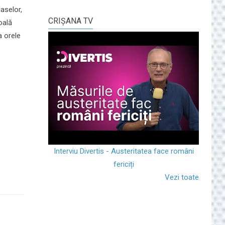
aselor,
CRIŞANA TV
oală
a orele
Interviu Divertis - Austeritatea face români
fericiți
Vezi toate