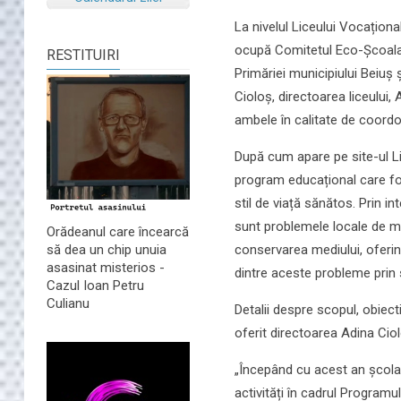
La nivelul Liceului Vocațion
ocupă Comitetul Eco-Școala, c
RESTITUIRI
Primăriei municipiului Beiuș 
Cioloș, directoarea liceului
ambele în calitate de coordo
După cum apare pe site-ul L
program educațional care fo
stil de viață sănătos. Prin in
sunt problemele locale de me
Orădeanul care încearcă
conservarea mediului, oferin
să dea un chip unuia
asasinat misterios -
dintre aceste probleme prin st
Cazul Ioan Petru
Culianu
Detalii despre scopul, obiect
oferit directoarea Adina Ciol
„Începând cu acest an școlar
activități în cadrul Programu