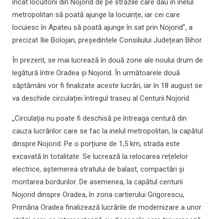
încât locuitorii din Nojorid de pe străzile care dau în inelul
metropolitan să poată ajunge la locuințe, iar cei care
locuiesc în Apateu să poată ajunge în sat prin Nojorid”, a
precizat Ilie Bolojan, președintele Consiliului Județean Bihor.
În prezent, se mai lucrează în două zone ale noului drum de
legătură între Oradea și Nojorid. În următoarele două
săptămâni vor fi finalizate aceste lucrări, iar în 18 august se
va deschide circulației întregul traseu al Centurii Nojorid.
„Circulația nu poate fi deschisă pe întreaga centură din
cauza lucrărilor care se fac la inelul metropolitan, la capătul
dinspre Nojorid. Pe o porțiune de 1,5 km, strada este
excavată în totalitate. Se lucrează la relocarea rețelelor
electrice, așternerea stratului de balast, compactări și
montarea bordurilor. De asemenea, la capătul centurii
Nojorid dinspre Oradea, în zona cartierului Grigorescu,
Primăria Oradea finalizează lucrările de modernizare a unor