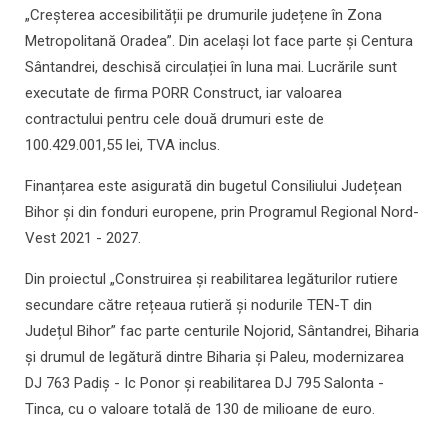
„Creșterea accesibilității pe drumurile județene în Zona
Metropolitană Oradea”. Din același lot face parte și Centura
Sântandrei, deschisă circulației în luna mai. Lucrările sunt
executate de firma PORR Construct, iar valoarea
contractului pentru cele două drumuri este de
100.429.001,55 lei, TVA inclus.
Finanțarea este asigurată din bugetul Consiliului Județean
Bihor și din fonduri europene, prin Programul Regional Nord-
Vest 2021 - 2027.
Din proiectul „Construirea și reabilitarea legăturilor rutiere
secundare către rețeaua rutieră și nodurile TEN-T din
Județul Bihor” fac parte centurile Nojorid, Sântandrei, Biharia
și drumul de legătură dintre Biharia și Paleu, modernizarea
DJ 763 Padiș - Ic Ponor și reabilitarea DJ 795 Salonta -
Tinca, cu o valoare totală de 130 de milioane de euro.