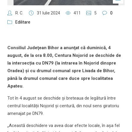
R. C.
31 Iulie 2024
411
5
0
Edilitare
Consiliul Judeţean Bihor a anunţat că duminică, 4
august, de la ora 8.00, Centura Nojorid se deschide de
la intersecția cu DN79 (la intrarea în Nojorid dinspre
Oradea) şi cu drumul comunal spre Livada de Bihor,
până la drumul comunal care duce spre localitatea
Apateu.
Tot în 4 august se deschide și breteaua de legătură între
centrul localității Nojorid și centură, din noul sens giratoriu
amenajat pe DN79.
„Această deschidere va avea doar efecte locale, în așa fel