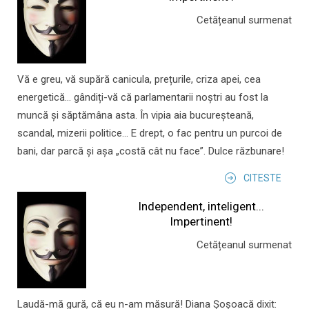
Cetățeanul surmenat
Vă e greu, vă supără canicula, prețurile, criza apei, cea
energetică... gândiți-vă că parlamentarii noștri au fost la
muncă și săptămâna asta. În vipia aia bucureșteană,
scandal, mizerii politice... E drept, o fac pentru un purcoi de
bani, dar parcă și așa „costă cât nu face”. Dulce răzbunare!
CITESTE
Independent, inteligent...
Impertinent!
Cetățeanul surmenat
Laudă-mă gură, că eu n-am măsură! Diana Șoșoacă dixit: