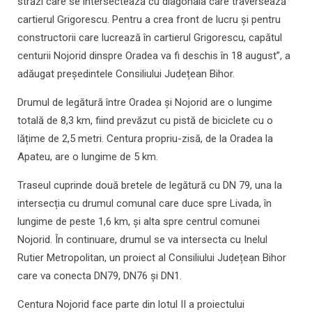
străzi care se intersectează cu diagonala care traversează
cartierul Grigorescu. Pentru a crea front de lucru și pentru
constructorii care lucrează în cartierul Grigorescu, capătul
centurii Nojorid dinspre Oradea va fi deschis în 18 august”, a
adăugat președintele Consiliului Județean Bihor.
Drumul de legătură între Oradea și Nojorid are o lungime
totală de 8,3 km, fiind prevăzut cu pistă de biciclete cu o
lățime de 2,5 metri. Centura propriu-zisă, de la Oradea la
Apateu, are o lungime de 5 km.
Traseul cuprinde două bretele de legătură cu DN 79, una la
intersecția cu drumul comunal care duce spre Livada, în
lungime de peste 1,6 km, și alta spre centrul comunei
Nojorid. În continuare, drumul se va intersecta cu Inelul
Rutier Metropolitan, un proiect al Consiliului Județean Bihor
care va conecta DN79, DN76 și DN1.
Centura Nojorid face parte din lotul II a proiectului