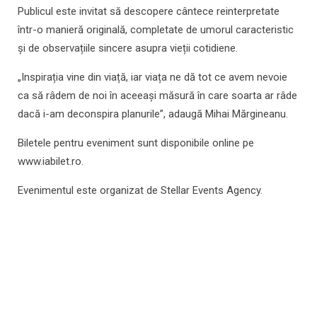
Publicul este invitat să descopere cântece reinterpretate
într-o manieră originală, completate de umorul caracteristic
și de observațiile sincere asupra vieții cotidiene.
„Inspirația vine din viață, iar viața ne dă tot ce avem nevoie
ca să râdem de noi în aceeași măsură în care soarta ar râde
dacă i-am deconspira planurile”, adaugă Mihai Mărgineanu.
Biletele pentru eveniment sunt disponibile online pe
www.iabilet.ro.
Evenimentul este organizat de Stellar Events Agency.