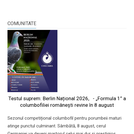
COMUNITATE
Testul suprem: Berlin Național 2026, - „Formula 1” a
columbofiliei româneşti revine în 8 august
Sezonul competițional columbofil pentru porumbeii maturi
atinge punctul culminant. Sâmbătă, 8 august, cerul
Germaniei va deveni martorul celui mai dur și prestigios