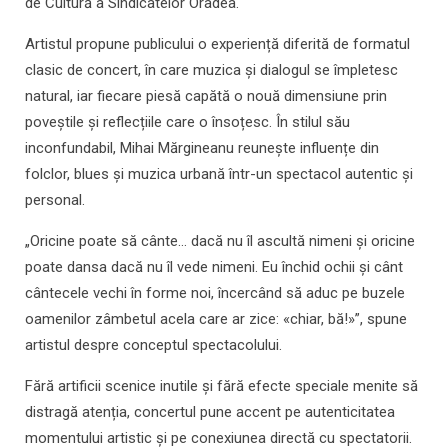
de Cultură a Sindicatelor Oradea.
Artistul propune publicului o experiență diferită de formatul
clasic de concert, în care muzica și dialogul se împletesc
natural, iar fiecare piesă capătă o nouă dimensiune prin
poveștile și reflecțiile care o însoțesc. În stilul său
inconfundabil, Mihai Mărgineanu reunește influențe din
folclor, blues și muzica urbană într-un spectacol autentic și
personal.
„Oricine poate să cânte… dacă nu îl ascultă nimeni și oricine
poate dansa dacă nu îl vede nimeni. Eu închid ochii și cânt
cântecele vechi în forme noi, încercând să aduc pe buzele
oamenilor zâmbetul acela care ar zice: «chiar, bă!»”, spune
artistul despre conceptul spectacolului.
Fără artificii scenice inutile și fără efecte speciale menite să
distragă atenția, concertul pune accent pe autenticitatea
momentului artistic și pe conexiunea directă cu spectatorii.