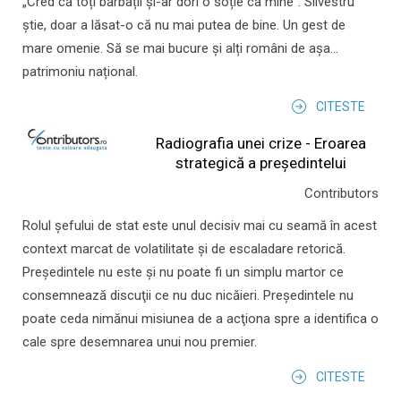
„Cred că toți bărbații și-ar dori o soție ca mine”. Silvestru
știe, doar a lăsat-o că nu mai putea de bine. Un gest de
mare omenie. Să se mai bucure și alți români de așa...
patrimoniu național.
CITESTE
Radiografia unei crize - Eroarea
strategică a președintelui
Contributors
Rolul şefului de stat este unul decisiv mai cu seamă în acest
context marcat de volatilitate şi de escaladare retorică.
Preşedintele nu este şi nu poate fi un simplu martor ce
consemnează discuţii ce nu duc nicăieri. Preşedintele nu
poate ceda nimănui misiunea de a acţiona spre a identifica o
cale spre desemnarea unui nou premier.
CITESTE