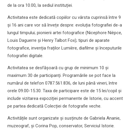
de la ora 10.00, la sediul instituției.
Activitatea este dedicată copiilor cu vârsta cuprinsă între 9
și 16 ani care vor să învețe despre: evoluția fotografiei de-a
lungul timpului; pionierii artei fotografice (Nicephore Nièpce,
Louis Daguerre și Henry Talbot Fox); tipuri de aparate
fotografice, invenția fraților Lumière, diafilme și începuturile
fotografiei digitale.
Activitatea se desfășoară cu grup de minimum 10 și
maximum 30 de participanți. Programările se pot face la
numărul de telefon 0787.561.836, de luni până vineri, între
orele 09.00-15.30. Taxa de participare este de 15 lei/copil și
include vizitarea expoziției permanente de Istorie, cu accent
pe partea dedicată Colecției de fotografie veche.
Activitățile sunt organizate și susținute de Gabriela Ananie,
muzeograf, și Corina Pop, conservator, Serviciul Istorie.