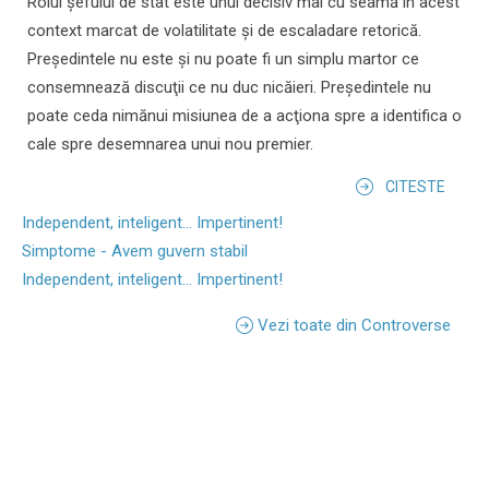
Rolul şefului de stat este unul decisiv mai cu seamă în acest
context marcat de volatilitate şi de escaladare retorică.
Preşedintele nu este şi nu poate fi un simplu martor ce
consemnează discuţii ce nu duc nicăieri. Preşedintele nu
poate ceda nimănui misiunea de a acţiona spre a identifica o
cale spre desemnarea unui nou premier.
CITESTE
Independent, inteligent... Impertinent!
Simptome - Avem guvern stabil
Independent, inteligent... Impertinent!
Vezi toate din Controverse