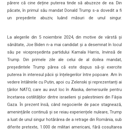
părere că cine deține puterea tinde să abuzeze de ea. Din
păcate, în primul său mandat Donald Trump s-a dovedit a fi
un președinte abuziv, luând măsuri de unul singur.
La alegerile din 5 noiembrie 2024, din motive de vârstă și
sănătate, Joe Biden n-a mai candidat și a desemnat în locul
său pe vicepreședinta partidului Kamala Harris, învinsă de
Trump. Din primele zile ale celui de al doilea mandat,
președintele Trump părea că este dispus să-și exercite
puterea în interesul păcii și înțelegerilor între popoare. Am în
vedere întâlnirile cu Putin, apoi cu Zelenski și reprezentanți ai
țărilor NATO, care au avut loc în Alaska, demersurile pentru
încetarea ostilităților dintre israelieni și palestinieni din Fâșia
Gaza. În prezent însă, când negocierile de pace stagnează,
amenințările continuă și se reiau experiențele nuleare, Trump
a luat de unul singur hotărârea de a retrage din România, sub
diferite pretexte, 1.000 de militari americani, fără cosultarea