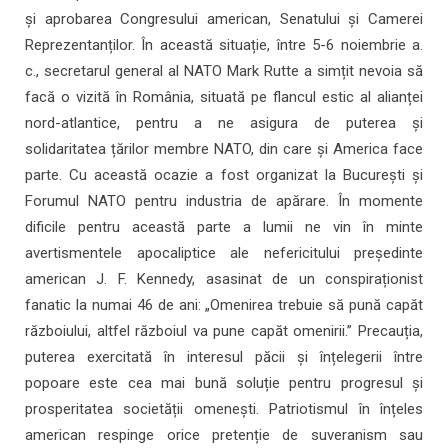
și aprobarea Congresului american, Senatului și Camerei
Reprezentanților. În această situație, între 5-6 noiembrie a.
c., secretarul general al NATO Mark Rutte a simțit nevoia să
facă o vizită în România, situată pe flancul estic al alianței
nord-atlantice, pentru a ne asigura de puterea și
solidaritatea țărilor membre NATO, din care și America face
parte. Cu această ocazie a fost organizat la București și
Forumul NATO pentru industria de apărare. În momente
dificile pentru această parte a lumii ne vin în minte
avertismentele apocaliptice ale nefericitului președinte
american J. F. Kennedy, asasinat de un conspiraționist
fanatic la numai 46 de ani: „Omenirea trebuie să pună capăt
războiului, altfel războiul va pune capăt omenirii.” Precauția,
puterea exercitată în interesul păcii și înțelegerii între
popoare este cea mai bună soluție pentru progresul și
prosperitatea societății omenești. Patriotismul în înțeles
american respinge orice pretenție de suveranism sau