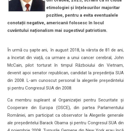
etimologiei și înțelesurilor majoritar
pozitive, pentru a evita eventualele
conotații negative, americanii folosesc în locul
cuvântului naționalism mai sugestivul patriotism.
În urmă cu șapte ani, în august 2018, la vârsta de 81 de ani,
a încetat din viață, ca urmare a unui cancer cerebral, John
McCain, pilot torturat în timpul Războiului din Vietnam,
devenit apoi senator republican, candidat la președinția SUA
din 2008. L-am cunoscut personal la alegerile președintelui
și pentru Congresul SUA din 2008.
Ca membru supleant al Organizaţiei pentru Securitate şi
Cooperare din Europa (OSCE), din partea Parlamentului
României, am participat ca observator la Alegerile generale
ale preşedintelui Barack Obama şi pentru Congresul SUA din
4 noiembrie 2008. Turnurile Gemene din New York erau încă