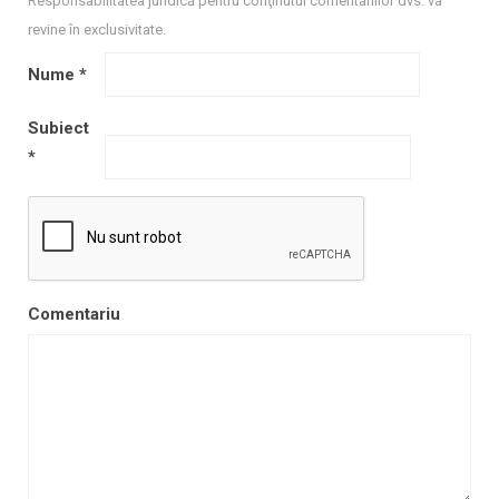
Responsabilitatea juridică pentru conţinutul comentariilor dvs. va
revine în exclusivitate.
Nume
*
Subiect
*
Comentariu