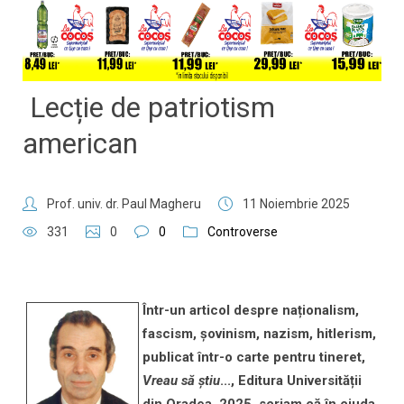
​​​​​​​ Lecție de patriotism
american
Prof. univ. dr. Paul Magheru
11 Noiembrie 2025
331
0
0
Controverse
Într-un articol despre naționalism,
fascism, șovinism, nazism, hitlerism,
publicat într-o carte pentru tineret,
Vreau să știu
..., Editura Universității
din Oradea, 2025, scriam că în ciuda