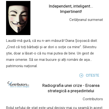
Independent, inteligent...
Impertinent!
Cetățeanul surmenat
Laudă-mă gură, că eu n-am măsură! Diana Șoșoacă dixit:
„Cred că toți bărbații și-ar dori o soție ca mine”. Silvestru
știe, doar a lăsat-o că nu mai putea de bine. Un gest de
mare omenie. Să se mai bucure și alți români de așa...
patrimoniu național.
CITESTE
Radiografia unei crize - Eroarea
strategică a președintelui
Contributors
Rolul şefului de stat este unul decisiv mai cu seamă în acest