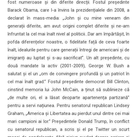
fost numeroase și din diferite direcții. Fostul președinte
Barack Obama, care l-a învins la prezidențialele din 2008, a
declarat în mass-media: „John și cu mine veneam din
generații diferite, am avut origini complet diferite și ne-am
înfruntat la cel mai înalt nivel al politicii…Dar am împărtășit, în
pofda diferențelor noastre, o fidelitate față de ceva foarte
înalt, idealurile pentru care generații întregi de americani și de
imigranți au luptat și s-au sacrificat”. Un alt președinte, cu
două mandate la activ (2001-2009), George W. Bush a
salutat și el un „om de convingere profundă și un patriot în
cel mai înalt grad.” Fostul președinte democrat Bill Clinton,
cinstind memoria lui John McCain, a ținut să sublinieze că
„de multe ori, el a lăsat deoparte apartenența partizană”
pentru a servi națiunea. Pentru senatorul republican Lindsey
Graham, „America și Libertatea au pierdut unul dintre cei mai
mari campioni ai lor.” Președintele Donald Trump, în conflict
cu senatorul republican, a scris și el pe Twitter un scurt