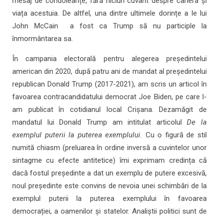
mesaj de condoleanțe, fără niciun cuvânt despre cariera și
viața acestuia. De altfel, una dintre ultimele dorințe a le lui
John McCain a fost ca Trump să nu participle la
înmormântarea sa.
În campania electorală pentru alegerea președintelui
american din 2020, după patru ani de mandat al președintelui
republican Donald Trump (2017-2021), am scris un articol în
favoarea contracandidatului democrat Joe Biden, pe care l-
am publicat în cotidianul local Crișana. Dezamăgit de
mandatul lui Donald Trump am intitulat articolul
De la
exemplul puterii la puterea exemplului.
Cu o figură de stil
numită chiasm (preluarea în ordine inversă a cuvintelor unor
sintagme cu efecte antitetice) îmi exprimam credința că
dacă fostul președinte a dat un exemplu de putere excesivă,
noul președinte este convins de nevoia unei schimbări de la
exemplul puterii la puterea exemplului în favoarea
democrației, a oamenilor și statelor. Analiștii politici sunt de