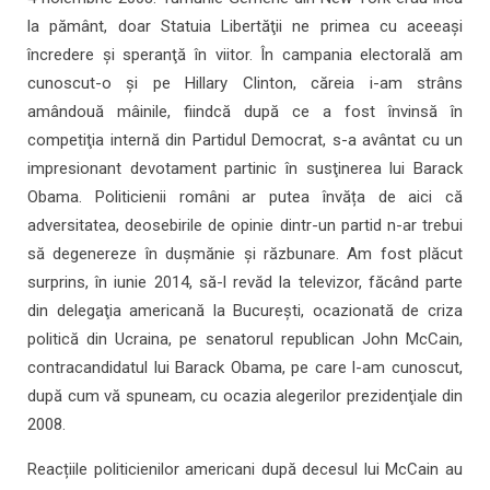
la pământ, doar Statuia Libertăţii ne primea cu aceeaşi
încredere şi speranţă în viitor. În campania electorală am
cunoscut-o și pe Hillary Clinton, căreia i-am strâns
amândouă mâinile, fiindcă după ce a fost învinsă în
competiţia internă din Partidul Democrat, s-a avântat cu un
impresionant devotament partinic în susţinerea lui Barack
Obama. Politicienii români ar putea învăța de aici că
adversitatea, deosebirile de opinie dintr-un partid n-ar trebui
să degenereze în dușmănie și răzbunare. Am fost plăcut
surprins, în iunie 2014, să-l revăd la televizor, făcând parte
din delegaţia americană la Bucureşti, ocazionată de criza
politică din Ucraina, pe senatorul republican John McCain,
contracandidatul lui Barack Obama, pe care l-am cunoscut,
după cum vă spuneam, cu ocazia alegerilor prezidenţiale din
2008.
Reacțiile politicienilor americani după decesul lui McCain au