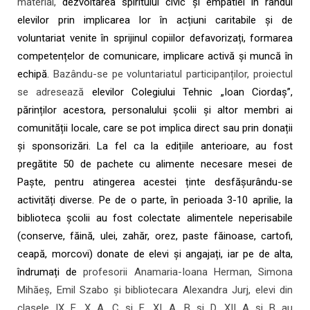
material,
dezvoltarea spiritului civic și empatiei în rândul
elevilor prin implicarea lor în acțiuni caritabile și de
voluntariat venite în sprijinul copiilor defavorizați, formarea
competențelor de comunicare, implicare activă și muncă în
echipă.
Bazându-se pe voluntariatul participanților, proiectul
se adresează
elevilor Colegiului Tehnic „Ioan Ciordaș”,
părinților acestora, personalului școlii și altor membri ai
comunității locale, care se pot implica direct sau prin donații
și sponsorizări. La fel ca la edițiile anterioare, au fost
pregătite 50 de pachete cu alimente necesare mesei de
Paște, pentru atingerea acestei ținte desfășurându-se
activități diverse. Pe de o parte, în perioada 3-10 aprilie, la
biblioteca școlii au fost colectate alimentele neperisabile
(conserve, făină, ulei, zahăr, orez, paste făinoase, cartofi,
ceapă, morcovi) donate de elevi și angajați, iar pe de alta,
îndrumați de
profesorii Anamaria-Ioana Herman, Simona
Mihăeș, Emil Szabo și bibliotecara Alexandra Jurj, elevi din
clasele IX E, X A, C și E, XI A, B și D, XII A și B au