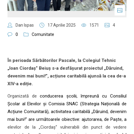
Dan Ispas
17 Aprilie 2025
1571
4
0
Comunitate
În perioada Sărbătorilor Pascale, la Colegiul Tehnic
„Ioan Ciordaș” Beiuș s-a desfășurat proiectul „Dăruind,
devenim mai buni!”, acțiune caritabilă ajunsă la cea de-a
XIV-a ediție.
Organizată de
conducerea școlii, împreună cu Consiliul
Școlar al Elevilor și Comisia SNAC (Strategia Națională de
Acțiune Comunitară), activitatea caritabilă „Dăruind, devenim
mai buni!” are următoarele obiective: ajutorarea, de Paște, a
elevilor de la „Ciordaș” vulnerabili din punct de vedere