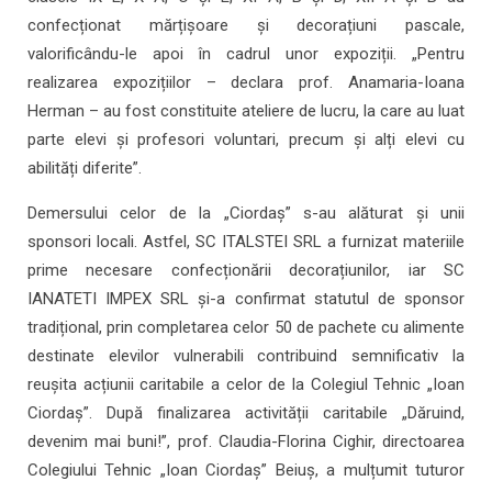
confecționat mărțișoare și decorațiuni pascale,
valorificându-le apoi în cadrul unor expoziții. „Pentru
realizarea expozițiilor – declara prof. Anamaria-Ioana
Herman – au fost constituite ateliere de lucru, la care au luat
parte elevi și profesori voluntari, precum și alți elevi cu
abilități diferite”.
Demersului celor de la „Ciordaș” s-au alăturat și unii
sponsori locali. Astfel, SC ITALSTEI SRL a furnizat materiile
prime necesare confecționării decorațiunilor, iar SC
IANATETI IMPEX SRL și-a confirmat statutul de sponsor
tradițional, prin completarea celor 50 de pachete cu alimente
destinate elevilor vulnerabili contribuind semnificativ la
reușita acțiunii caritabile a celor de la Colegiul Tehnic „Ioan
Ciordaș”. După finalizarea activității caritabile „Dăruind,
devenim mai buni!”, prof. Claudia-Florina Cighir, directoarea
Colegiului Tehnic „Ioan Ciordaș” Beiuș, a mulțumit tuturor