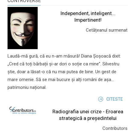
CONTROVERSE
Independent, inteligent...
Impertinent!
Cetățeanul surmenat
Laudă-mă gură, că eu n-am măsură! Diana Șoșoacă dixit:
„Cred că toți bărbații și-ar dori o soție ca mine”. Silvestru
știe, doar a lăsat-o că nu mai putea de bine. Un gest de
mare omenie. Să se mai bucure și alți români de așa...
patrimoniu național.
CITESTE
Radiografia unei crize - Eroarea
strategică a președintelui
Contributors