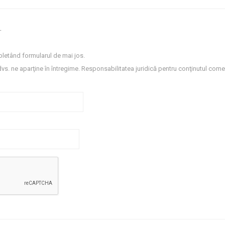
.
letând formularul de mai jos.
dvs. ne aparţine în întregime. Responsabilitatea juridică pentru conţinutul comen