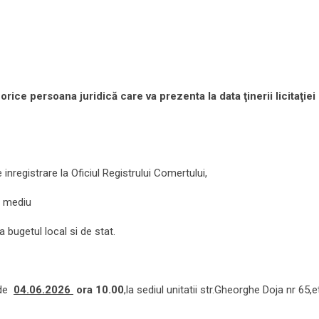
 orice persoana juridică care va prezenta la data ţinerii licitaţiei
inregistrare la Oficiul Registrului Comertului,
e mediu
 bugetul local si de stat.
 de
04.06.2026
ora 10.00
,la sediul unitatii str.Gheorghe Doja nr 65,e