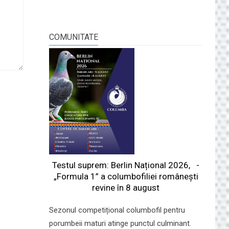
COMUNITATE
Testul suprem: Berlin Național 2026, -
„Formula 1” a columbofiliei româneşti
revine în 8 august
Sezonul competițional columbofil pentru
porumbeii maturi atinge punctul culminant.