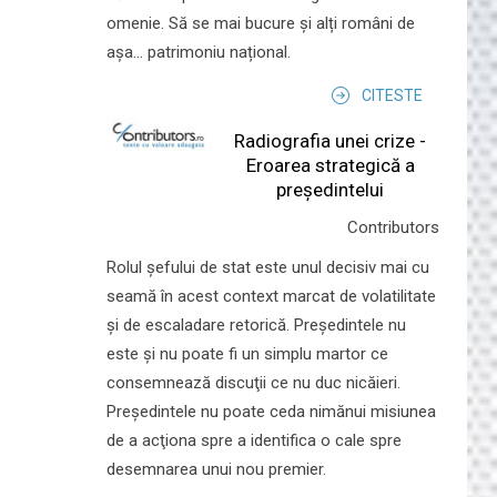
omenie. Să se mai bucure și alți români de
așa... patrimoniu național.
CITESTE
Radiografia unei crize -
Eroarea strategică a
președintelui
Contributors
Rolul şefului de stat este unul decisiv mai cu
seamă în acest context marcat de volatilitate
şi de escaladare retorică. Preşedintele nu
este şi nu poate fi un simplu martor ce
consemnează discuţii ce nu duc nicăieri.
Preşedintele nu poate ceda nimănui misiunea
de a acţiona spre a identifica o cale spre
desemnarea unui nou premier.