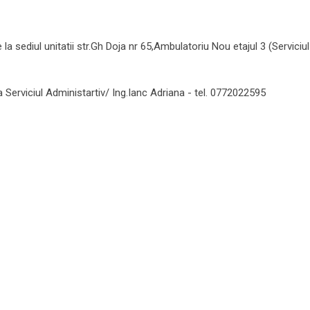
 la sediul unitatii str.Gh Doja nr 65,Ambulatoriu Nou etajul 3 (Serviciul
a Serviciul Administartiv/ Ing.Ianc Adriana - tel. 0772022595