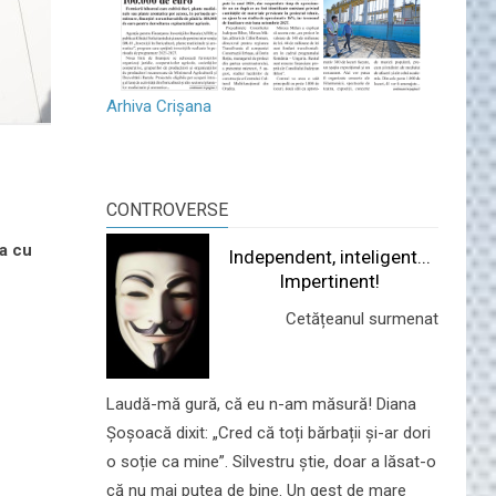
Arhiva Crișana
CONTROVERSE
sa cu
Independent, inteligent...
Impertinent!
Cetățeanul surmenat
Laudă-mă gură, că eu n-am măsură! Diana
Șoșoacă dixit: „Cred că toți bărbații și-ar dori
o soție ca mine”. Silvestru știe, doar a lăsat-o
că nu mai putea de bine. Un gest de mare