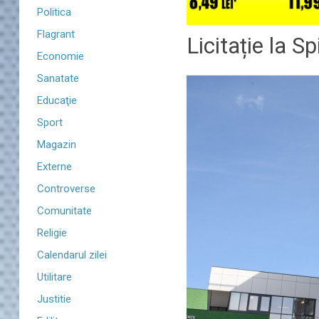
Politica
Flagrant
Licitație la S
Economie
Sanatate
Educaţie
Sport
Magazin
Externe
Controverse
Comunitate
Religie
Calendarul zilei
Utilitare
Justitie