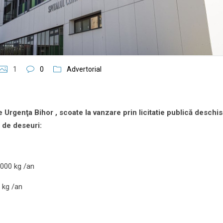
1
0
Advertorial
e Urgenţa Bihor , scoate la vanzare prin licitatie publică deschi
i de deseuri:
.000 kg /an
0 kg /an