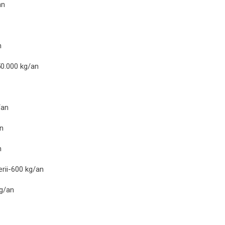
an
n
-50.000 kg/an
/an
an
n
erii-600 kg/an
kg/an