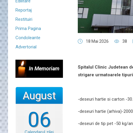
Edilitare
Reportaj
Restituiri
Prima Pagina
Condoleante
18 Mai 2026
38
Advertorial
Spitalul Clinic Judetean d
In Memoriam
strigare urmatoarele tipur
August
-deseuri hartie si carton -30
06
-deseuri hartie (arhiva)-200
-deseuri de tip pet -50 kg/an
Calendarul zilei