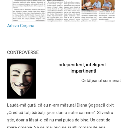
Arhiva Crișana
CONTROVERSE
Independent, inteligent...
Impertinent!
Cetățeanul surmenat
Laudă-mă gură, că eu n-am măsură! Diana Șoșoacă dixit:
„Cred că toți bărbații și-ar dori o soție ca mine”. Silvestru
știe, doar a lăsat-o că nu mai putea de bine. Un gest de
mare omenie. Să se mai bucure și alți români de așa...