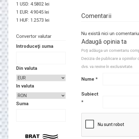
1 USD: 4.5802 lei
1 EUR: 4.9045 lei
Comentarii
1 HUF: 1.2573 lei
Nu există nici un comentariu
Convertor valutar
Adaugă opinia ta
Introduceţi suma
Poţi adăuga un comentariu comp
Decizia de publicare a opiniilor 
dvs. va revine în exclusivitate.
Din valuta
Nume
*
In valuta
Subiect
*
Suma