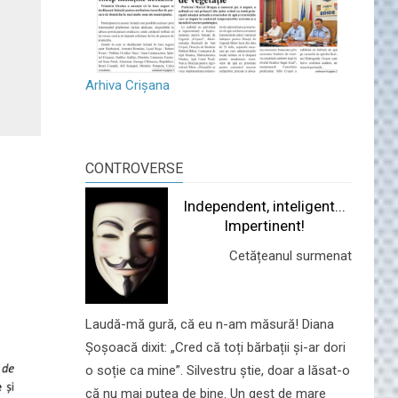
Arhiva Crișana
CONTROVERSE
Independent, inteligent...
Impertinent!
Cetățeanul surmenat
Laudă-mă gură, că eu n-am măsură! Diana
Șoșoacă dixit: „Cred că toți bărbații și-ar dori
o soție ca mine”. Silvestru știe, doar a lăsat-o
că nu mai putea de bine. Un gest de mare