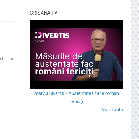
CRIŞANA TV
tariilor
Interviu Divertis - Austeritatea face români
fericiți
Vezi toate