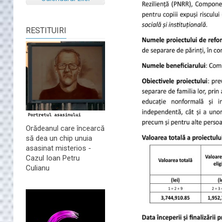
RESTITUIRI
Orădeanul care încearcă
să dea un chip unuia
asasinat misterios -
Cazul Ioan Petru
Culianu