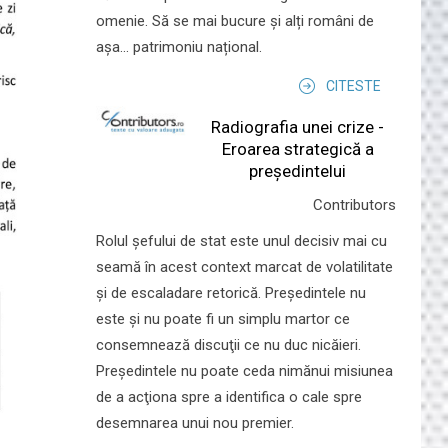
omenie. Să se mai bucure și alți români de
așa... patrimoniu național.
CITESTE
Radiografia unei crize -
Eroarea strategică a
președintelui
Contributors
Rolul şefului de stat este unul decisiv mai cu
seamă în acest context marcat de volatilitate
şi de escaladare retorică. Preşedintele nu
este şi nu poate fi un simplu martor ce
consemnează discuţii ce nu duc nicăieri.
Preşedintele nu poate ceda nimănui misiunea
de a acţiona spre a identifica o cale spre
desemnarea unui nou premier.