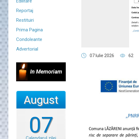
Edilitare
Reportaj
Restituiri
Prima Pagina
Condoleante
Advertorial
07 Iulie 2026
62
In Memoriam
August
07
Calendarul zilei