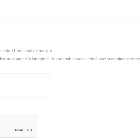
.
letând formularul de mai jos.
dvs. ne aparţine în întregime. Responsabilitatea juridică pentru conţinutul comen