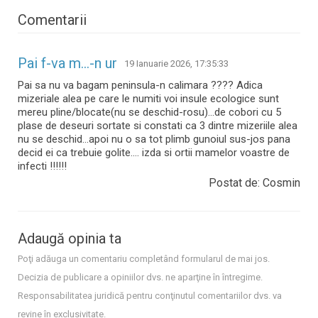
Comentarii
Pai f-va m...-n ur
19 Ianuarie 2026, 17:35:33
Pai sa nu va bagam peninsula-n calimara ???? Adica
mizeriale alea pe care le numiti voi insule ecologice sunt
mereu pline/blocate(nu se deschid-rosu)...de cobori cu 5
plase de deseuri sortate si constati ca 3 dintre mizeriile alea
nu se deschid...apoi nu o sa tot plimb gunoiul sus-jos pana
decid ei ca trebuie golite.... izda si ortii mamelor voastre de
infecti !!!!!!
Postat de: Cosmin
Adaugă opinia ta
Poţi adăuga un comentariu completând formularul de mai jos.
Decizia de publicare a opiniilor dvs. ne aparţine în întregime.
Responsabilitatea juridică pentru conţinutul comentariilor dvs. va
revine în exclusivitate.