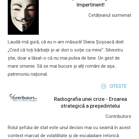
Impertinent!
Cetățeanul surmenat
Laudă-mă gură, că eu n-am măsură! Diana Șoșoacă dixit:
„Cred că toți bărbații și-ar dori o soție ca mine”. Silvestru
știe, doar a lăsat-o că nu mai putea de bine. Un gest de
mare omenie. Să se mai bucure și alți români de așa...
patrimoniu național.
CITESTE
Radiografia unei crize - Eroarea
strategică a președintelui
Contributors
Rolul şefului de stat este unul decisiv mai cu seamă în acest
context marcat de volatilitate şi de escaladare retorică.