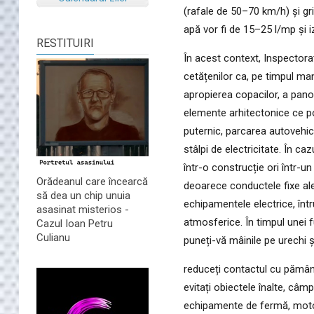
(rafale de 50–70 km/h) și gri
apă vor fi de 15–25 l/mp și 
RESTITUIRI
În acest context, Inspectora
cetățenilor ca, pe timpul m
apropierea copacilor, a panour
elemente arhitectonice ce po
puternic, parcarea autovehicu
stâlpi de electricitate. În cazu
într-o construcție ori într-un 
Orădeanul care încearcă
deoarece conductele fixe ale 
să dea un chip unuia
echipamentele electrice, înt
asasinat misterios -
atmosferice. În timpul unei f
Cazul Ioan Petru
Culianu
puneți-vă mâinile pe urechi ș
reduceți contactul cu pământ
evitați obiectele înalte, câmp
echipamente de fermă, motoci