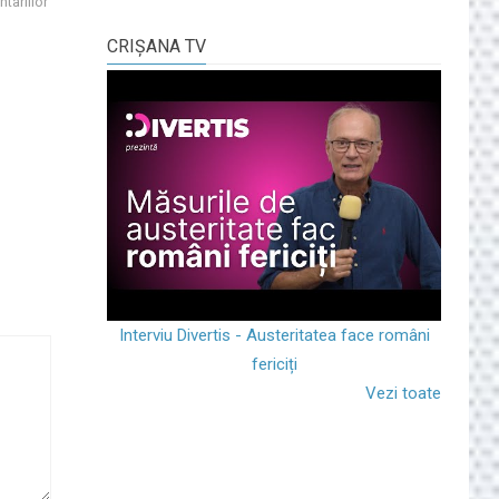
tariilor
CRIŞANA TV
Interviu Divertis - Austeritatea face români
fericiți
Vezi toate