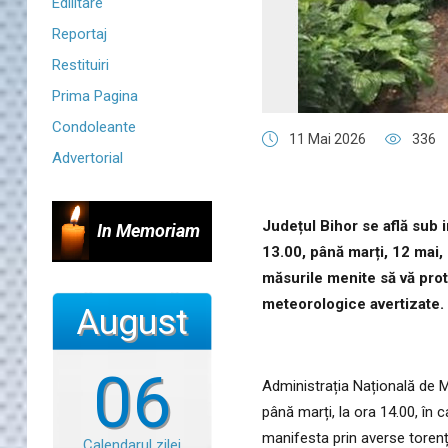
Edilitare
Reportaj
Restituiri
Prima Pagina
Condoleante
11 Mai 2026
336
Advertorial
Județul Bihor se află sub 
In Memoriam
13.00, până marți, 12 mai,
măsurile menite să vă prot
meteorologice avertizate.
August
06
Administrația Națională de M
până marți, la ora 14.00, în 
manifesta prin averse torențial
Calendarul zilei