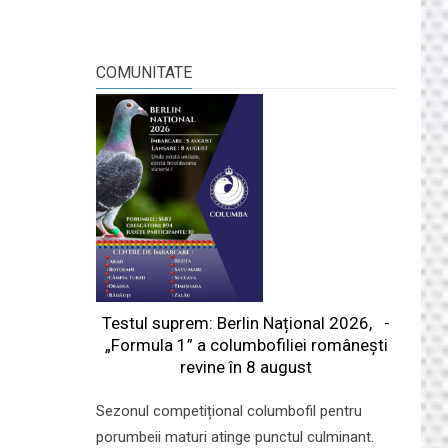
COMUNITATE
Testul suprem: Berlin Național 2026, -
„Formula 1” a columbofiliei româneşti
revine în 8 august
Sezonul competițional columbofil pentru
porumbeii maturi atinge punctul culminant.