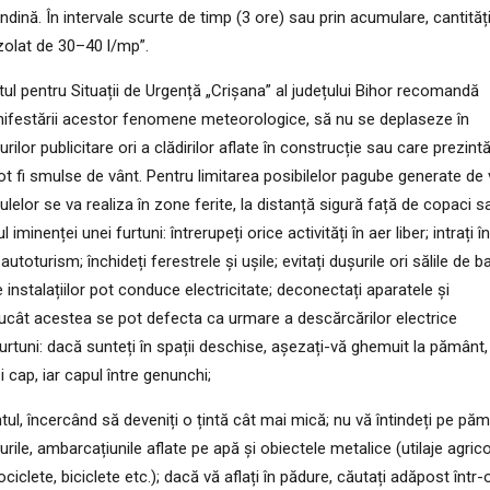
ndină. În intervale scurte de timp (3 ore) sau prin acumulare, cantităț
izolat de 30–40 l/mp”.
tul pentru Situații de Urgență „Crișana” al județului Bihor recomandă
anifestării acestor fenomene meteorologice, să nu se deplaseze în
ilor publicitare ori a clădirilor aflate în construcție sau care prezint
t fi smulse de vânt. Pentru limitarea posibilelor pagube generate de 
lelor se va realiza în zone ferite, la distanță sigură față de copaci s
l iminenței unei furtuni: întrerupeți orice activități în aer liber; intrați î
autoturism; închideți ferestrele și ușile; evitați dușurile ori sălile de ba
instalațiilor pot conduce electricitate; deconectați aparatele și
rucât acestea se pot defecta ca urmare a descărcărilor electrice
urtuni: dacă sunteți în spații deschise, așezați-vă ghemuit la pământ,
i cap, iar capul între genunchi;
ul, încercând să deveniți o țintă cât mai mică; nu vă întindeți pe păm
urile, ambarcațiunile aflate pe apă și obiectele metalice (utilaje agrico
clete, biciclete etc.); dacă vă aflați în pădure, căutați adăpost într