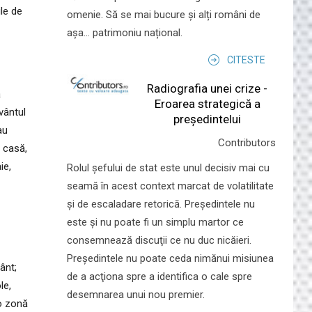
ile de
omenie. Să se mai bucure și alți români de
așa... patrimoniu național.
CITESTE
Radiografia unei crize -
ă
Eroarea strategică a
vântul
președintelui
au
Contributors
n casă,
ie,
Rolul şefului de stat este unul decisiv mai cu
seamă în acest context marcat de volatilitate
şi de escaladare retorică. Preşedintele nu
este şi nu poate fi un simplu martor ce
consemnează discuţii ce nu duc nicăieri.
Preşedintele nu poate ceda nimănui misiunea
ânt;
de a acţiona spre a identifica o cale spre
le,
desemnarea unui nou premier.
-o zonă