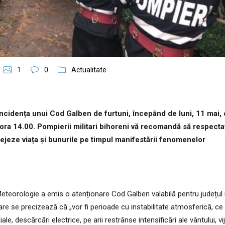
1
0
Actualitate
incidența unui Cod Galben de furtuni, începând de luni, 11 mai, 
 ora 14.00. Pompierii militari bihoreni vă recomandă să respecta
ejeze viața și bunurile pe timpul manifestării fenomenelor
eteorologie a emis o atenționare Cod Galben valabilă pentru județul
care se precizează că „vor fi perioade cu instabilitate atmosferică, ce
e, descărcări electrice, pe arii restrânse intensificări ale vântului, vije