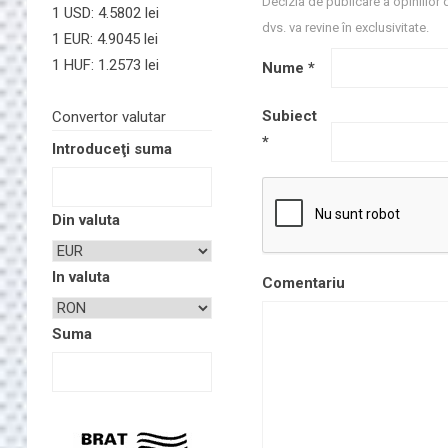
Decizia de publicare a opiniilor 
1 USD: 4.5802 lei
dvs. va revine în exclusivitate.
1 EUR: 4.9045 lei
1 HUF: 1.2573 lei
Nume
*
Subiect
Convertor valutar
*
Introduceţi suma
Din valuta
In valuta
Comentariu
Suma