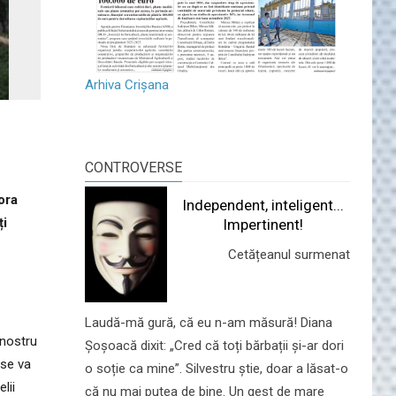
Arhiva Crișana
CONTROVERSE
ora
Independent, inteligent...
ți
Impertinent!
Cetățeanul surmenat
Laudă-mă gură, că eu n-am măsură! Diana
 nostru
Șoșoacă dixit: „Cred că toți bărbații și-ar dori
 se va
o soție ca mine”. Silvestru știe, doar a lăsat-o
lii
că nu mai putea de bine. Un gest de mare