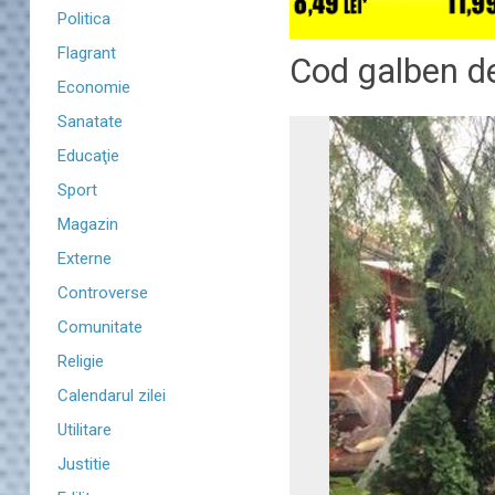
Politica
Flagrant
Cod galben de
Economie
Sanatate
Educaţie
Sport
Magazin
Externe
Controverse
Comunitate
Religie
Calendarul zilei
Utilitare
Justitie