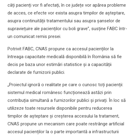
câți pacienți vor fi afectați, în ce județe vor apărea probleme
de acces, ce efecte vor exista asupra timpilor de așteptare,
asupra continuității tratamentului sau asupra șanselor de
supraviețuire ale pacienților cu boli grave”, susține FABC într-
un comunicat remis presei.
Potrivit FABC, CNAS propune ca accesul pacienților la
întreaga capacitate medicală disponibilă în România să fie
decis pe baza unor estimări statistice și a capacității
declarate de furnizorii publici.
„Proiectul ignoră o realitate pe care o cunosc toți pacienții:
sistemul medical românesc funcționează astăzi prin
contribuția simultană a furnizorilor publici și privați. În loc să
utilizeze toate resursele disponibile pentru reducerea
timpilor de așteptare și creșterea accesului la tratament,
CNAS propune un mecanism care poate restrânge artificial
accesul pacienților la o parte importantă a infrastructurii