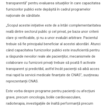
transparentă” pentru evaluarea situațiilor în care capacitatea
furnizorilor publici este depășită în cadrul programelor
naționale de sănătate.
„Scopul acestei inițiative este de a întări complementaritatea
reală dintre sectorul public și cel privat, pe baza unor criterii
clare și verificabile, și nu a unor evaluări arbitrare. Pacientul
trebuie să fie principalul beneficiar al acestei abordări. Atunci
când capacitatea furnizorilor publici este insuficientă pentru
a răspunde nevoilor reale ale pacienților, mecanismele de
colaborare cu furnizorii privați trebuie să poată fi activate
transparent și predictibil, astfel încât pacienții să aibă acces
mai rapid la servicii medicale finanțate de CNAS”, susțineau
reprezentanții CNAS.
Este vorba despre programe pentru pacienții cu afecțiuni
grave, precum oncologia, bolile cardiovasculare,
radioterapia, investigațiile de înaltă performanță precum