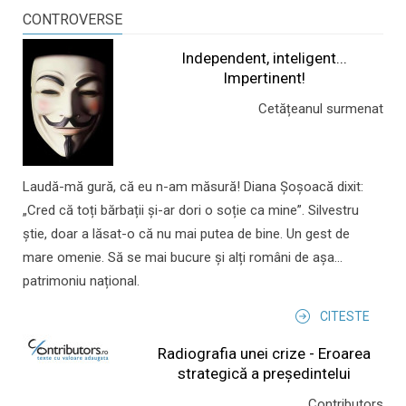
CONTROVERSE
Independent, inteligent...
Impertinent!
Cetățeanul surmenat
Laudă-mă gură, că eu n-am măsură! Diana Șoșoacă dixit:
„Cred că toți bărbații și-ar dori o soție ca mine”. Silvestru
știe, doar a lăsat-o că nu mai putea de bine. Un gest de
mare omenie. Să se mai bucure și alți români de așa...
patrimoniu național.
CITESTE
Radiografia unei crize - Eroarea
strategică a președintelui
Contributors