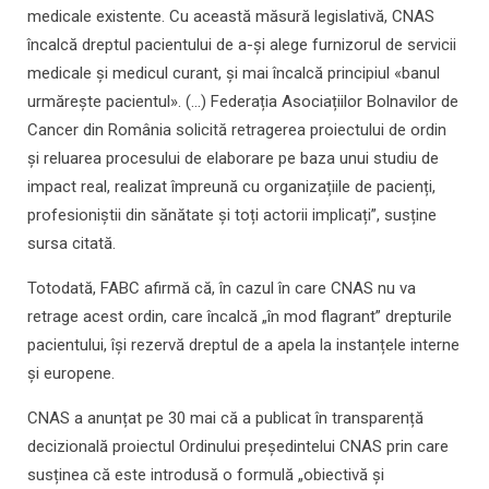
medicale existente. Cu această măsură legislativă, CNAS
încalcă dreptul pacientului de a-și alege furnizorul de servicii
medicale și medicul curant, și mai încalcă principiul «banul
urmărește pacientul». (...) Federația Asociațiilor Bolnavilor de
Cancer din România solicită retragerea proiectului de ordin
și reluarea procesului de elaborare pe baza unui studiu de
impact real, realizat împreună cu organizațiile de pacienți,
profesioniștii din sănătate și toți actorii implicați”, susține
sursa citată.
Totodată, FABC afirmă că, în cazul în care CNAS nu va
retrage acest ordin, care încalcă „în mod flagrant” drepturile
pacientului, își rezervă dreptul de a apela la instanțele interne
și europene.
CNAS a anunțat pe 30 mai că a publicat în transparență
decizională proiectul Ordinului președintelui CNAS prin care
susținea că este introdusă o formulă „obiectivă și