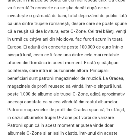
va fi cerută în concerte nu se ştie decât după ce se
investeşte o grămadă de bani, totul depinzând de public. Iată
că una dintre trupele româneşti, despre care se poate spune
că a reuşit să dea lovitura, este O-Zone. Cei trei băieţi, veniţi
în urmă cu câţiva ani din Moldova, fac furori acum în toată
Europa. Ei adună din concerte peste 100.000 de euro într-o
singură lună, ceea ce îi face una dintre cele mai rentabile
afaceri din România în acest moment. Există şi câştiguri
colaterale, care intră în buzunarele altora. Principalii
beneficiari sunt patronii magazinelor de muzică. La Oradea,
magazinele de profil reuşesc să vândă, într-o singură lună,
peste 1.000 de albume ale trupei O-Zone, adică aproximativ
aceeaşi cantitate ca şi cea vândută din restul albumelor.
Patronii magazinelor de profil din Oradea spun că, în sfârşit,
în cazul albumelor trupei O-Zone pot vorbi de vânzare.
Patronii spun că în acest moment ar putea vinde doar
albumele O-Zone şi ar ieşi în câştig. Într-unul din aceste