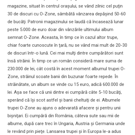
magazine, situat în centrul oraşului, se vând zilnic cel puţin
30 de discuri cu O-Zone, sâmbătă vânzarea depăşind 50-60
de bucăţi. Patronii magazinului se laudă că încasează lunar
peste 5.000 de euro doar din vânzările ultimului album
semnat O-Zone. Aceasta, în timp ce în cazul altor trupe,
chiar foarte cunoscute în ţară, nu se vând mai mult de 20-30
de discuri într-o lună. Cei mai mulţi dintre cumpărători sunt
însă străinii. În timp ce un român consideră mare suma de
230.000 de lei, cât costă în acest moment albumul trupei O-
Zone, străinul scoate banii din buzunar foarte repede. În
străinătate, un album se vinde cu 15 euro, adică 600.000 de
lei. Aşa se face că unii dintre ei cumpără câte 5-10 bucăţi,
sperând că îşi scot astfel şi banii cheltuiţi de ei. Albumele
trupei O-Zone au ajuns o adevarată afacere şi pentru unii
bişniţari. Ei cumpără din România, câteva sute sau mii de
albume, după care trec în Ungaria, Austria şi Germania unde
le revând prin pieţe. Lansarea trupei şi în Europa le-a adus