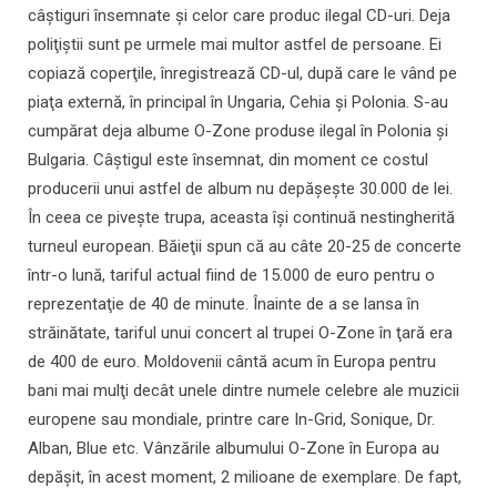
câştiguri însemnate şi celor care produc ilegal CD-uri. Deja
poliţiştii sunt pe urmele mai multor astfel de persoane. Ei
copiază coperţile, înregistrează CD-ul, după care le vând pe
piaţa externă, în principal în Ungaria, Cehia şi Polonia. S-au
cumpărat deja albume O-Zone produse ilegal în Polonia şi
Bulgaria. Câştigul este însemnat, din moment ce costul
producerii unui astfel de album nu depăşeşte 30.000 de lei.
În ceea ce piveşte trupa, aceasta îşi continuă nestingherită
turneul european. Băieţii spun că au câte 20-25 de concerte
într-o lună, tariful actual fiind de 15.000 de euro pentru o
reprezentaţie de 40 de minute. Înainte de a se lansa în
străinătate, tariful unui concert al trupei O-Zone în ţară era
de 400 de euro. Moldovenii cântă acum în Europa pentru
bani mai mulţi decât unele dintre numele celebre ale muzicii
europene sau mondiale, printre care In-Grid, Sonique, Dr.
Alban, Blue etc. Vânzările albumului O-Zone în Europa au
depăşit, în acest moment, 2 milioane de exemplare. De fapt,