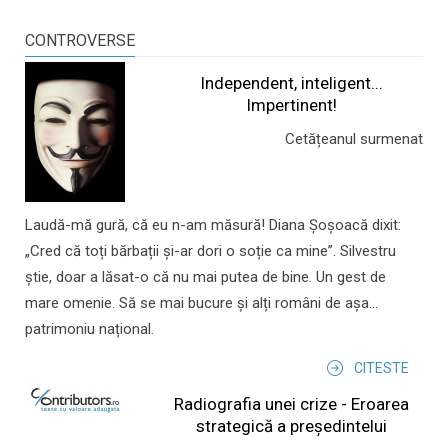
CONTROVERSE
Independent, inteligent...
Impertinent!
Cetățeanul surmenat
Laudă-mă gură, că eu n-am măsură! Diana Șoșoacă dixit:
„Cred că toți bărbații și-ar dori o soție ca mine”. Silvestru
știe, doar a lăsat-o că nu mai putea de bine. Un gest de
mare omenie. Să se mai bucure și alți români de așa...
patrimoniu național.
CITESTE
Radiografia unei crize - Eroarea
strategică a președintelui