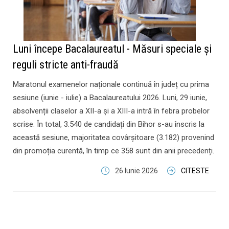
Luni începe Bacalaureatul - Măsuri speciale și
reguli stricte anti-fraudă
Maratonul examenelor naționale continuă în județ cu prima
sesiune (iunie - iulie) a Bacalaureatului 2026. Luni, 29 iunie,
absolvenții claselor a XII-a și a XIII-a intră în febra probelor
scrise. În total, 3.540 de candidați din Bihor s-au înscris la
această sesiune, majoritatea covârșitoare (3.182) provenind
din promoția curentă, în timp ce 358 sunt din anii precedenți.
26 Iunie 2026
CITESTE