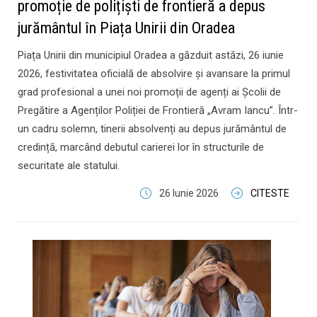
promoție de polițiști de frontieră a depus
jurământul în Piața Unirii din Oradea
Piața Unirii din municipiul Oradea a găzduit astăzi, 26 iunie
2026, festivitatea oficială de absolvire și avansare la primul
grad profesional a unei noi promoții de agenți ai Școlii de
Pregătire a Agenților Poliției de Frontieră „Avram Iancu”. Într-
un cadru solemn, tinerii absolvenți au depus jurământul de
credință, marcând debutul carierei lor în structurile de
securitate ale statului.
26 Iunie 2026
CITESTE