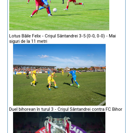
Lotus Băile Felix - Crișul Sântandrei 3-5 (0-0, 0-0) - Mai
siguri de la 11 metri
Duel bihorean în turul 3 - Crișul Sântandrei contra FC Bihor