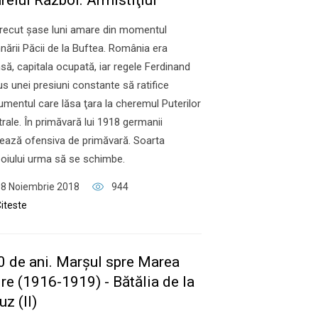
elui Război. Armistiţiul
recut şase luni amare din momentul
ării Păcii de la Buftea. România era
nsă, capitala ocupată, iar regele Ferdinand
s unei presiuni constante să ratifice
mentul care lăsa ţara la cheremul Puterilor
rale. În primăvară lui 1918 germanii
ează ofensiva de primăvară. Soarta
oiului urma să se schimbe.
8 Noiembrie 2018
944
iteste
0 de ani. Marşul spre Marea
re (1916-1919) - Bătălia de la
uz (II)