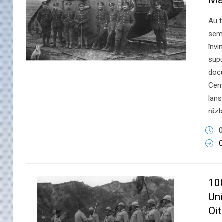
Mar
Au t
semn
învi
supu
docu
Cent
lans
răzb
0
C
10
Uni
Oit