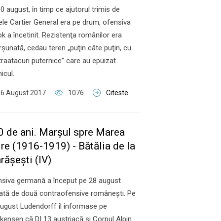
0 august, în timp ce ajutorul trimis de
le Cartier General era pe drum, ofensiva
k a încetinit. Rezistenţa românilor era
rşunată, cedau teren „puţin câte puţin, cu
raatacuri puternice” care au epuizat
icul.
16 August 2017
1076
Citeste
0 de ani. Marşul spre Marea
re (1916-1919) - Bătălia de la
răşeşti (IV)
siva germană a început pe 28 august
ată de două contraofensive româneşti. Pe
ugust Ludendorff îl informase pe
ensen că DI 13 austriacă şi Corpul Alpin