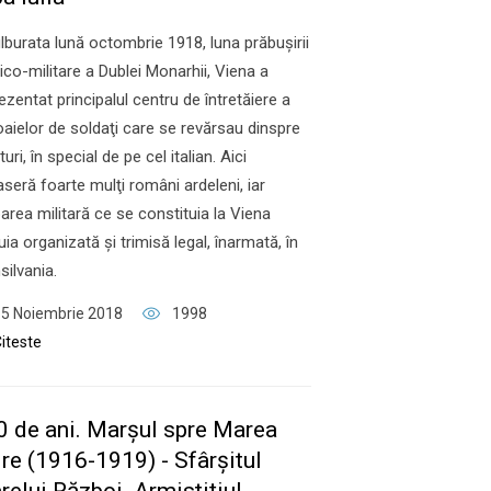
tulburata lună octombrie 1918, luna prăbuşirii
tico-militare a Dublei Monarhii, Viena a
ezentat principalul centru de întretăiere a
aielor de soldaţi care se revărsau dinspre
turi, în special de pe cel italian. Aici
aseră foarte mulţi români ardeleni, iar
area militară ce se constituia la Viena
uia organizată şi trimisă legal, înarmată, în
silvania.
5 Noiembrie 2018
1998
iteste
0 de ani. Marşul spre Marea
re (1916-1919) - Sfârşitul