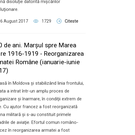
lină disoluție datorită mişcărilor
luţionare.
06 August 2017
1729
Citeste
00 de ani. Marşul spre Marea
ire 1916-1919 - Reorganizarea
matei Române (ianuarie-iunie
17)
asă în Moldova şi stabilizând linia frontului,
ta a intrat într-un amplu proces de
ganizare şi înarmare, în condiţii extrem de
e. Cu ajutor francez a fost reorganizată
na militară şi s-au constituit primele
drile de aviaţie. Efortul comun româno-
cez în reorganizarea armatei a fost