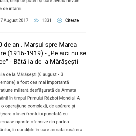
Italia, sleiţi de puteri şi care aveau nevoie
 de întăriri.
07 August 2017
1331
Citeste
00 de ani. Marşul spre Marea
re (1916-1919) - „Pe aici nu se
ce” - Bătălia de la Mărăşeşti
ălia de la Mărăşeşti (6 august - 3
embrie) a fost cea mai importantă
ațiune militară desfășurată de Armata
nă în timpul Primului Război Mondial. A
 o operațiune complexă, de apărare și
inere a liniei frontului punctată cu
roase riposte ofensive din partea
nilor, în condițiile în care armata rusă era