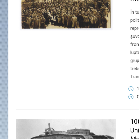
​În 
poli
repr
şuvo
fron
lupt
grup
treb
Tran
1
C
10
Uni