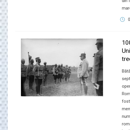
din 
mare
​1
Uni
tre
​Băt
sept
oper
Româ
fost
menț
nume
româ