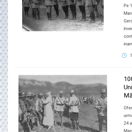
Pe 1
Mare
Gero
înve
cont
inam
10
Uni
Mă
Ofen
urm
24 a
Mack