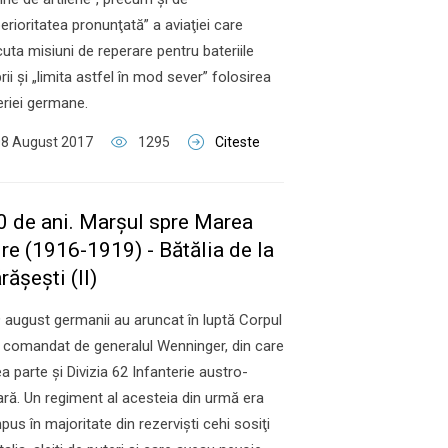
erioritatea pronunţată” a aviaţiei care
uta misiuni de reperare pentru bateriile
rii şi „limita astfel în mod sever” folosirea
leriei germane.
08 August 2017
1295
Citeste
0 de ani. Marşul spre Marea
re (1916-1919) - Bătălia de la
ăşeşti (II)
9 august germanii au aruncat în luptă Corpul
 comandat de generalul Wenninger, din care
a parte şi Divizia 62 Infanterie austro-
ră. Un regiment al acesteia din urmă era
us în majoritate din rezervişti cehi sosiţi