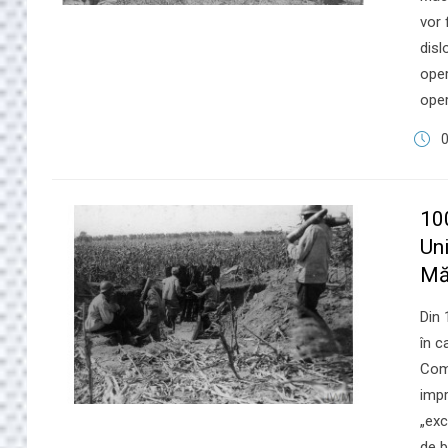
vor 
disl
ope
oper
10
Uni
Măr
​Din
în c
Com
impr
„exc
de b