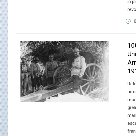
în p
revo
​1
Un
Ar
19
Retr
arma
reor
grel
mari
esca
fran