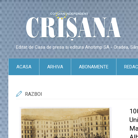
Editat de Casa de presa si editura Anotimp SA - Oradea, S
ACASA
ARHIVA
ABONAMENTE
REDAC
RAZBOI
​1
Un
Ma
Alb