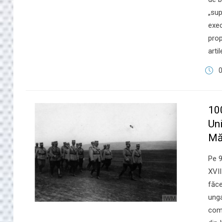
„sup
exec
prop
arti
10
Uni
Măr
​Pe 
XVII
făce
unga
comp