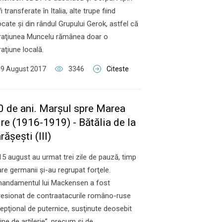
fi transferate în Italia, alte trupe fiind
ocate şi din rândul Grupului Gerok, astfel că
raţiunea Muncelu rămânea doar o
aţiune locală.
09 August 2017
3346
Citeste
0 de ani. Marşul spre Marea
re (1916-1919) - Bătălia de la
ăşeşti (III)
 15 august au urmat trei zile de pauză, timp
are germanii şi-au regrupat forţele.
andamentul lui Mackensen a fost
esionat de contraatacurile româno-ruse
epţional de puternice, susţinute deosebit
ine de artilerie”, precum şi de