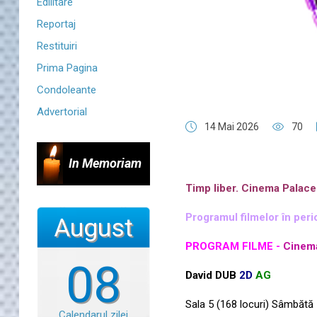
Edilitare
Reportaj
Restituiri
Prima Pagina
Condoleante
Advertorial
14 Mai 2026
70
In Memoriam
Timp liber. Cinema Palac
Programul filmelor în per
August
PROGRAM FILME -
Cinema
08
David DUB
2D
AG
Sala 5 (168 locuri) Sâmbătă
Calendarul zilei