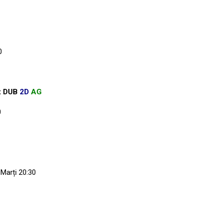
0
nx DUB
2D
AG
0
 Marți 20:30