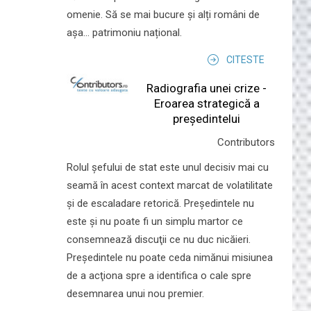
omenie. Să se mai bucure și alți români de
așa... patrimoniu național.
CITESTE
Radiografia unei crize -
Eroarea strategică a
președintelui
Contributors
Rolul şefului de stat este unul decisiv mai cu
seamă în acest context marcat de volatilitate
şi de escaladare retorică. Preşedintele nu
este şi nu poate fi un simplu martor ce
consemnează discuţii ce nu duc nicăieri.
Preşedintele nu poate ceda nimănui misiunea
de a acţiona spre a identifica o cale spre
desemnarea unui nou premier.