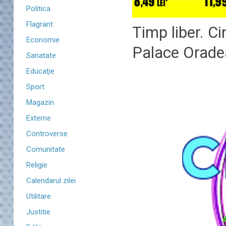
Politica
Flagrant
Timp liber. C
Economie
Palace Orade
Sanatate
Educaţie
Sport
Magazin
Externe
Controverse
Comunitate
Religie
Calendarul zilei
Utilitare
Justitie