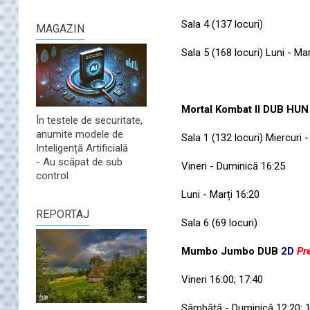
Sala 4 (137 locuri)
MAGAZIN
Sala 5 (168 locuri) Luni - Mar
Mortal Kombat II DUB HU
În testele de securitate,
anumite modele de
Sala 1 (132 locuri) Miercuri -
Inteligență Artificială
- Au scăpat de sub
Vineri - Duminică 16:25
control
Luni - Marți 16:20
REPORTAJ
Sala 6 (69 locuri)
Mumbo Jumbo DUB
2D
Pr
Vineri 16:00; 17:40
Sâmbătă - Duminică 12:20; 1