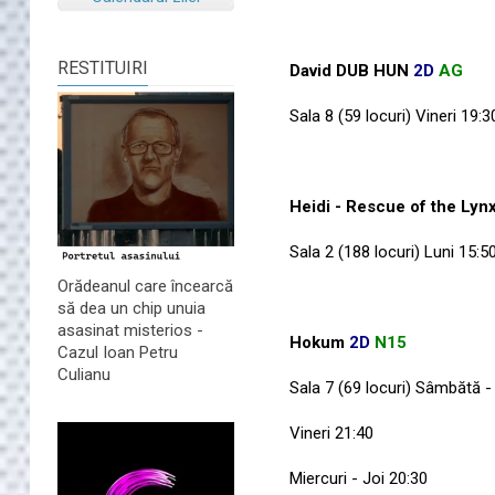
RESTITUIRI
David DUB HUN
2D
AG
Sala 8 (59 locuri) Vineri 19:3
Heidi - Rescue of the Ly
Sala 2 (188 locuri) Luni 15:5
Orădeanul care încearcă
să dea un chip unuia
asasinat misterios -
Hokum
2D
N15
Cazul Ioan Petru
Culianu
Sala 7 (69 locuri) Sâmbătă -
Vineri 21:40
Miercuri - Joi 20:30