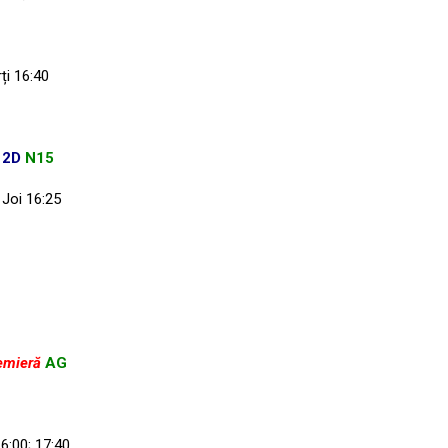
ți 16:40
N
2D
N15
 Joi 16:25
emieră
AG
6:00; 17:40