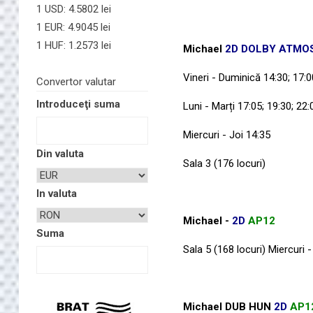
1 USD: 4.5802 lei
1 EUR: 4.9045 lei
1 HUF: 1.2573 lei
Michael
2D DOLBY ATMO
Vineri - Duminică 14:30; 17:0
Convertor valutar
Introduceţi suma
Luni - Marți 17:05; 19:30; 22:
Miercuri - Joi 14:35
Din valuta
Sala 3 (176 locuri)
In valuta
Michael -
2D
AP12
Suma
Sala 5 (168 locuri) Miercuri -
Michael DUB HUN
2D
AP1