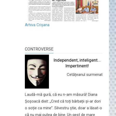
Arhiva Crișana
CONTROVERSE
Independent, inteligent...
Impertinent!
Cetățeanul surmenat
Laudă-mă gură, că eu n-am măsură! Diana
Șoșoacă dixit: „Cred că toți bărbații și-ar dori
o soție ca mine”. Silvestru știe, doar a lăsat-o
că nu mai putea de bine. Un gest de mare